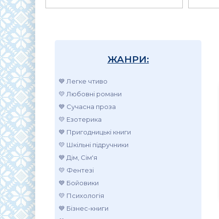
ЖАНРИ:
💙 Легке чтиво
💛 Любовні романи
💙 Сучасна проза
💛 Езотерика
💙 Пригодницькі книги
💛 Шкільні підручники
💙 Дім, Сім'я
💛 Фентезі
💙 Бойовики
💛 Психологія
💙 Бізнес-книги