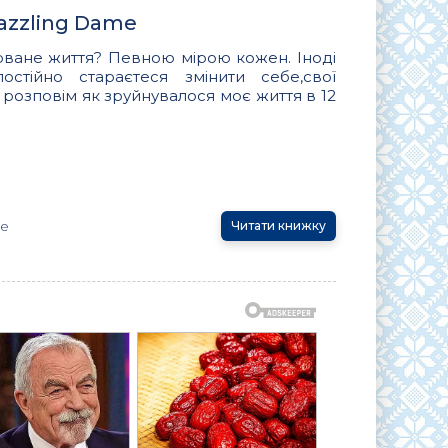
azzling Dame
оване життя? Певною мірою кожен. Іноді
стійно стараєтеся змінити себе,свої
 я розповім як зруйнувалося моє життя в 12
me
Читати книжку