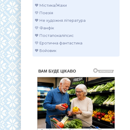
💙 Містика/Жахи
💛 Поезія
💙 Не художня література
💛 Фанфік
💙 Постапокаліпсис
💛 Еротична фантастика
💙 Бойовик
.