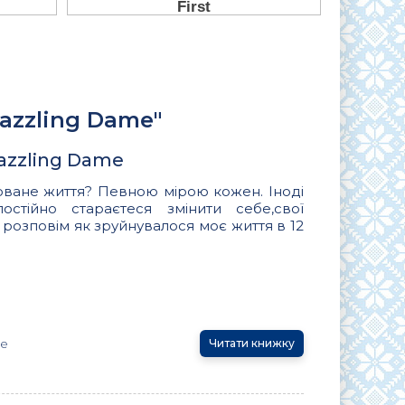
azzling Dame"
azzling Dame
оване життя? Певною мірою кожен. Іноді
стійно стараєтеся змінити себе,свої
 я розповім як зруйнувалося моє життя в 12
me
Читати книжку