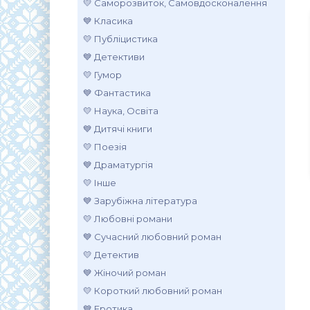
💛 Саморозвиток, Самовдосконалення
💙 Класика
💛 Публіцистика
💙 Детективи
💛 Гумор
💙 Фантастика
💛 Наука, Освіта
💙 Дитячі книги
💛 Поезія
💙 Драматургія
💛 Інше
💙 Зарубіжна література
💛 Любовні романи
💙 Сучасний любовний роман
💛 Детектив
💙 Жіночий роман
💛 Короткий любовний роман
💙 Еротика