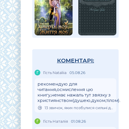
КОМЕНТАРІ:
Г
Гість Nataliia
05.08.26
рекомендую для
читання,осмислення цю
книгу,немає нажаль тут звязку з
християнством(душею,духом,тілом).
13 звичок, яких позбулися сильні духом люди
Г
Гість Наталія
01.08.26