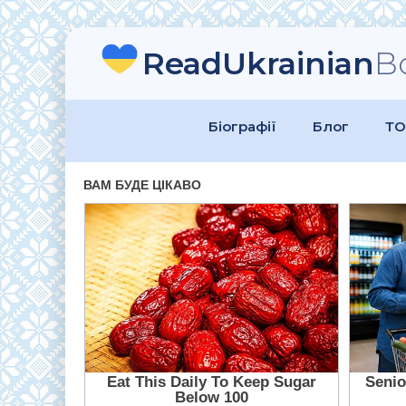
ReadUkrainian
B
Біографії
Блог
ТО