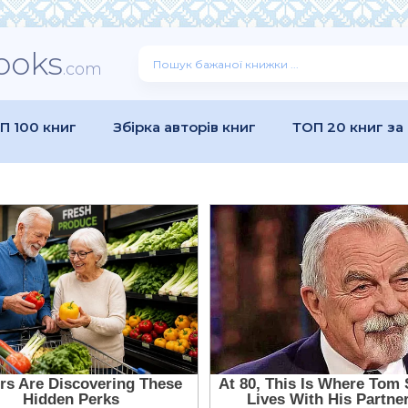
ooks
.com
П 100 книг
Збірка авторів книг
ТОП 20 книг за