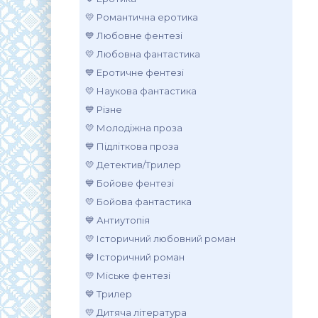
💛 Романтична еротика
💙 Любовне фентезі
💛 Любовна фантастика
💙 Еротичне фентезі
💛 Наукова фантастика
💙 Різне
💛 Молодіжна проза
💙 Підліткова проза
💛 Детектив/Трилер
💙 Бойове фентезі
💛 Бойова фантастика
💙 Антиутопія
💛 Історичний любовний роман
💙 Історичний роман
💛 Міське фентезі
💙 Трилер
💛 Дитяча література