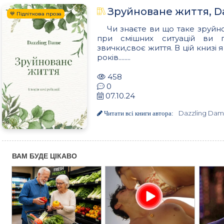
Зруйноване життя, D
💙 Підліткова проза
Чи знаєте ви що таке зруйн
при смішних ситуацій ви по
звички,своє життя. В цій книзі
років........
458
0
07.10.24
Dazzling Da
Читати всі книги автора: