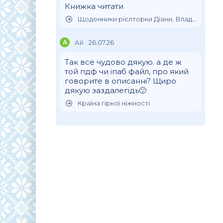
Книжка читати
Щоденники рієлторки Діани, Влада Клімова
А
Ай
26.07.26
Так все чудово дякую. а де ж
той пдф чи іпаб файл, про який
говорите в описанні? Щиро
дякую заздалегідь🙂
Країна гіркої ніжності