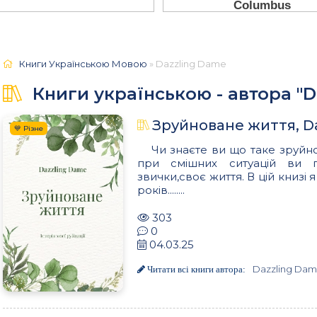
Книги Українською Мовою
» Dazzling Dame
Книги українською - автора "D
Зруйноване життя, D
💙 Різне
Чи знаєте ви що таке зруйн
при смішних ситуацій ви по
звички,своє життя. В цій книзі
років........
303
0
04.03.25
Dazzling Da
Читати всі книги автора: