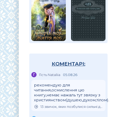
КОМЕНТАРІ:
Г
Гість Nataliia
05.08.26
рекомендую для
читання,осмислення цю
книгу,немає нажаль тут звязку з
християнством(душею,духом,тілом).
13 звичок, яких позбулися сильні духом люди