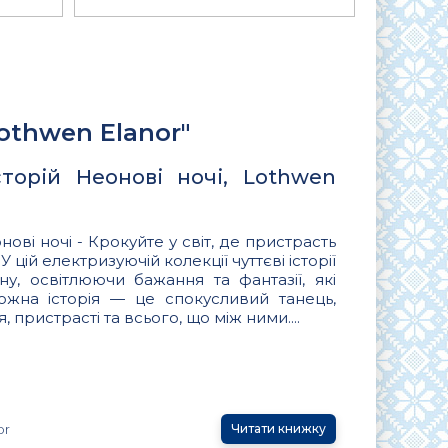
othwen Elanor"
сторій Неонові ночі, Lothwen
нові ночі - Крокуйте у світ, де пристрасть
У цій електризуючій колекції чуттєві історії
у, освітлюючи бажання та фантазії, які
ожна історія — це спокусливий танець,
пристрасті та всього, що між ними....
or
Читати книжку