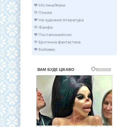
💙 Містика/Жахи
💛 Поезія
💙 Не художня література
💛 Фанфік
💙 Постапокаліпсис
💛 Еротична фантастика
💙 Бойовик
.