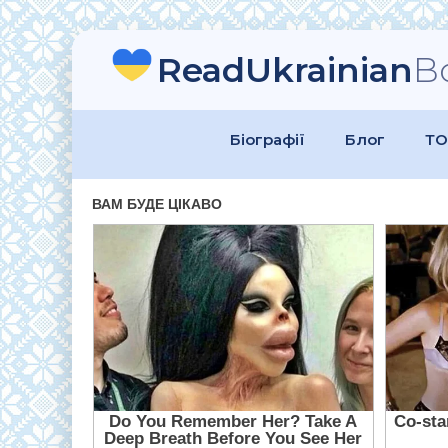
ReadUkrainian
B
Біографії
Блог
ТО