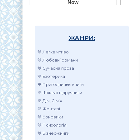
ЖАНРИ:
💙 Легке чтиво
💛 Любовні романи
💙 Сучасна проза
💛 Езотерика
💙 Пригодницькі книги
💛 Шкільні підручники
💙 Дім, Сім'я
💛 Фентезі
💙 Бойовики
💛 Психологія
💙 Бізнес-книги