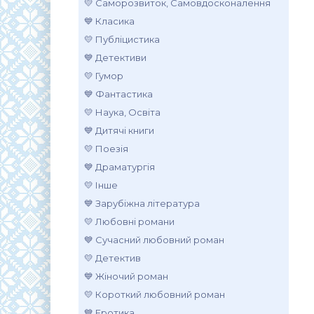
💛 Саморозвиток, Самовдосконалення
💙 Класика
💛 Публіцистика
💙 Детективи
💛 Гумор
💙 Фантастика
💛 Наука, Освіта
💙 Дитячі книги
💛 Поезія
💙 Драматургія
💛 Інше
💙 Зарубіжна література
💛 Любовні романи
💙 Сучасний любовний роман
💛 Детектив
💙 Жіночий роман
💛 Короткий любовний роман
💙 Еротика