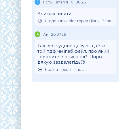
Г
Гість Наталія
01.08.26
Книжка читати
Щоденники рієлторки Діани, Влада Клімова
А
Ай
26.07.26
Так все чудово дякую. а де ж
той пдф чи іпаб файл, про який
говорите в описанні? Щиро
дякую заздалегідь🙂
Країна гіркої ніжності