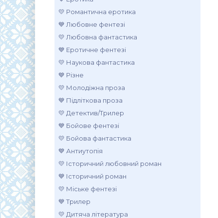
💛 Романтична еротика
💙 Любовне фентезі
💛 Любовна фантастика
💙 Еротичне фентезі
💛 Наукова фантастика
💙 Різне
💛 Молодіжна проза
💙 Підліткова проза
💛 Детектив/Трилер
💙 Бойове фентезі
💛 Бойова фантастика
💙 Антиутопія
💛 Історичний любовний роман
💙 Історичний роман
💛 Міське фентезі
💙 Трилер
💛 Дитяча література