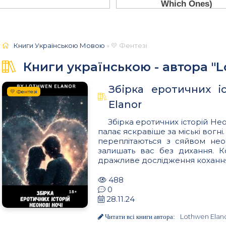
Книги Українською Мовою
» 💛 Фентезі
Книги українською - автора "L
Збірка еротичних і
💛 Фентезі
Elanor
Збірка еротичних історій Нео
палає яскравіше за міські вогні. 
переплітаються з сяйвом неон
залишать вас без дихання. К
дражливе дослідження кохання, 
488
0
28.11.24
Lothwen Elan
Читати всі книги автора: