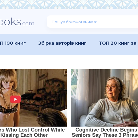
ooks
.com
П 100 книг
Збірка авторів книг
ТОП 20 книг за