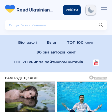
ReadUkrainian
Books
.com
Увійти
Біографії
Блог
ТОП 100 книг
Збірка авторів книг
ТОП 20 книг за рейтингом читачів