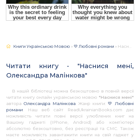
Книги Українською Мовою
»
💛 Любовні романи
» Наснися мені, Олександра Малінкова 📚 - Українською
Читати книгу - "Наснися мені,
Олександра Малінкова"
В нашій бібліотеці можна безкоштовно в повній версії
читати книгу онлайн українською мовою
"Наснися мені"
автора
Олександра Малінкова
. Жанр книги:
💛 Любовні
романи
. Наш веб сайт ReadUkrainianBooks.com дає
можливість читати повні версії улюблених книг на
Вашому гаджеті (IPhone, Android) або комп’ютері
абсолютно безкоштовно, без реєстрації та СМС. Також
маєте можливість завантажити книги на свій гаджет у