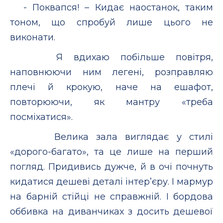
- Поквапся! – Кидає наостанок, таким
тоном, що спробуй лише цього не
виконати.
Я вдихаю побільше повітря,
наповнюючи ним легені, розправляю
плечі й крокую, наче на ешафот,
повторюючи, як мантру «треба
посміхатися».
Велика зала виглядає у стилі
«дорого-багато», та це лише на перший
погляд. Придивись дужче, й в очі почнуть
кидатися дешеві деталі інтер’єру. І мармур
на барній стійці не справжній. І бордова
оббивка на диванчиках з досить дешевої