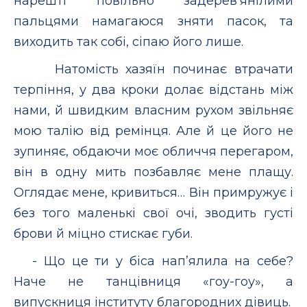
нарешті повільно задерев’янілими
пальцями намагаюся зняти пасок, та
виходить так собі, сіпаю його лише.
Натомість хазяїн починає втрачати
терпіння, у два кроки долає відстань між
нами, й швидким власним рухом звільняє
мою талію від ремінця. Але й це його не
зупиняє, обдаючи моє обличчя перегаром,
він в одну мить позбавляє мене плащу.
Оглядає мене, кривиться… Він примружує і
без того маленькі свої очі, зводить густі
брови й міцно стискає губи.
- Що це ти у біса нап’ялила на себе?
Наче не танцівниця «гоу-гоу», а
випускниця інституту благородних дівиць.