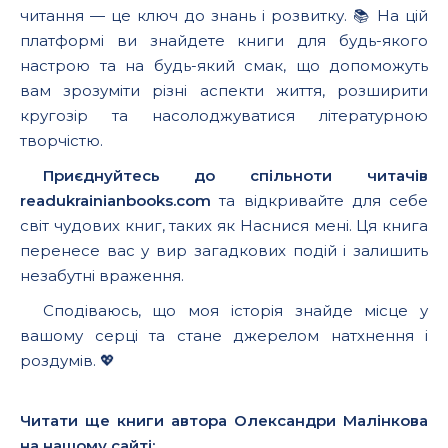
читання — це ключ до знань і розвитку. 📚 На цій
платформі ви знайдете книги для будь-якого
настрою та на будь-який смак, що допоможуть
вам зрозуміти різні аспекти життя, розширити
кругозір та насолоджуватися літературною
творчістю.
Приєднуйтесь до спільноти читачів
readukrainianbooks.com
та відкривайте для себе
світ чудових книг, таких як Наснися мені. Ця книга
перенесе вас у вир загадкових подій і залишить
незабутні враження.
Сподіваюсь, що моя історія знайде місце у
вашому серці та стане джерелом натхнення і
роздумів. 💖
Читати ще книги автора Олександри Малінкова
на нашому сайті: