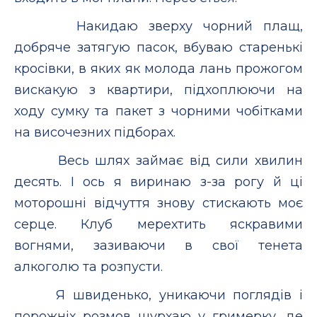
Накидаю зверху чорний плащ,
добряче затягую пасок, вбуваю старенькі
кросівки, в яких як молода лань прожогом
вискакую з квартири, підхоплюючи на
ходу сумку та пакет з чорними чобітками
на височезних підборах.
Весь шлях займає від сили хвилин
десять. І ось я виринаю з-за рогу й ці
моторошні відчуття знову стискають моє
серце. Клуб мерехтить яскравими
вогнями, зазиваючи в свої тенета
алкоголю та розпусти.
Я швиденько, уникаючи поглядів і
порожніх розмов шурхаю у гримерку, де