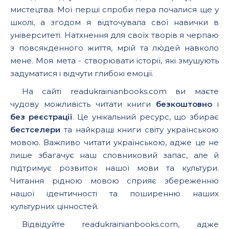
мистецтва. Мої перші спроби пера почалися ще у
школі, а згодом я відточувала свої навички в
університеті. Натхнення для своїх творів я черпаю
з повсякденного життя, мрій та людей навколо
мене. Моя мета - створювати історії, які змушують
задуматися і відчути глибокі емоції.
На сайті readukrainianbooks.com ви маєте
чудову можливість читати книги
безкоштовно
і
без реєстрації
. Це унікальний ресурс, що збирає
бестселери
та найкращі книги світу українською
мовою. Важливо читати українською, адже це не
лише збагачує наш словниковий запас, але й
підтримує розвиток нашої мови та культури.
Читання рідною мовою сприяє збереженню
нашої ідентичності та поширенню наших
культурних цінностей.
Відвідуйте readukrainianbooks.com, адже