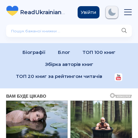
ReadUkrainian
Books
.com
Увійти
Біографії
Блог
ТОП 100 книг
Збірка авторів книг
ТОП 20 книг за рейтингом читачів