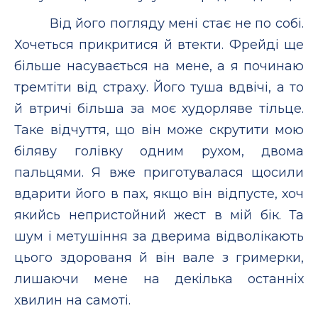
Від його погляду мені стає не по собі.
Хочеться прикритися й втекти. Фрейді ще
більше насувається на мене, а я починаю
тремтіти від страху. Його туша вдвічі, а то
й втричі більша за моє худорляве тільце.
Таке відчуття, що він може скрутити мою
біляву голівку одним рухом, двома
пальцями. Я вже приготувалася щосили
вдарити його в пах, якщо він відпусте, хоч
якийсь непристойний жест в мій бік. Та
шум і метушіння за дверима відволікають
цього здорованя й він вале з гримерки,
лишаючи мене на декілька останніх
хвилин на самоті.