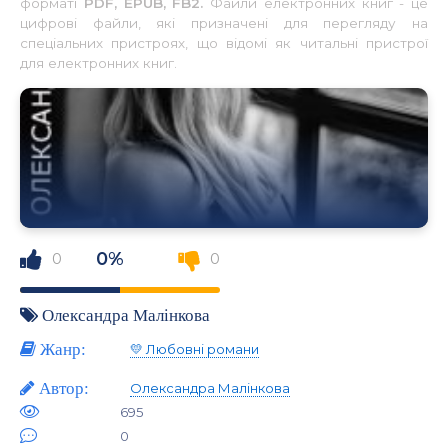
форматі
PDF, EPUB, FB2.
Файли електронних книг - це
цифрові файли, які призначені для перегляду на
спеціальних пристроях, що відомі як читальні пристрої
для електронних книг.
0%
0
0
Олександра Малінкова
Жанр:
💛 Любовні романи
Автор:
Олександра Малінкова
695
0