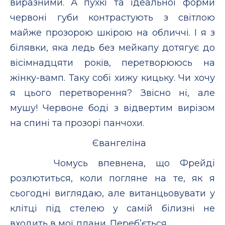
виразними. А пухкі та ідеальної форми
червоні губи контрастують з світлою
майже прозорою шкірою на обличчі. І я з
білявки, яка ледь без мейкапу дотягує до
вісімнадцяти років, перетворююсь на
жінку-вамп. Таку собі хижу кицьку. Чи хочу
я цього перетворення? Звісно ні, але
мушу! Червоне боді з відвертим вирізом
на спині та прозорі панчохи.
Євангеліна
Чомусь впевнена, що Фрейді
розлютиться, коли погляне на те, як я
сьогодні виглядаю, але витанцьовувати у
клітці під стелею у самій білизні не
входить в мої плани. Переб’ється.