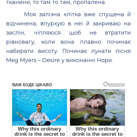
тканини, то там то там, пропалена.
Моя залізна клітка вже спущена й
відчинена, впурхую в неї й закриваю на
заcлін, чіпляюся щоб не втратити
рівновагу, коли вона плавно починає
набирати висоту. Починає лунати пісня
Meg Myers – Desire у виконанні Нори.