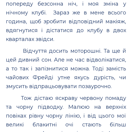
попереду безсонна ніч, і моя зміна у
нічному клубі. Зараз же в мене всього
година, щоб зробити відповідний макіяж,
вдягнутися і дістатися до клубу в двох
кварталах звідси.
Відчуття досить моторошні. Та ще й
цей дивний сон. Але не час відволікатися,
а то так і запізнитися можна. Тоді замість
чайових Фрейді утне якусь дурість, чи
змусить відпрацьовувати позаурочно.
Тож дістаю яскраву червону помаду
та чорну підводку. Малюю на верхніх
повіках рівну чорну лінію, і від цього мої
великі блакитні очі стають більш