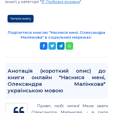
(книг) у категорії "
💛 Любовні романи
".
Читати книгу
Поділитися книгою "Наснися мені, Олександра
Малінкова" в соціальних мережах:
Анотація (короткий опис) до
книги онлайн "Наснися мені,
Олександра Малінкова"
українською мовою
Привіт, любі читачі! Мене звати
Олександра Малінкова, і я рада