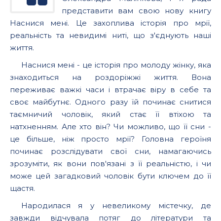
представити вам свою нову книгу
Наснися мені. Це захоплива історія про мрії,
реальність та невидимі ниті, що з'єднують наші
життя.
Наснися мені - це історія про молоду жінку, яка
знаходиться на роздоріжжі життя. Вона
переживає важкі часи і втрачає віру в себе та
своє майбутнє. Одного разу їй починає снитися
таємничий чоловік, який стає її втіхою та
натхненням. Але хто він? Чи можливо, що її сни -
це більше, ніж просто мрії? Головна героїня
починає розслідувати свої сни, намагаючись
зрозуміти, як вони пов'язані з її реальністю, і чи
може цей загадковий чоловік бути ключем до її
щастя.
Народилася я у невеликому містечку, де
завжди відчувала потяг до літератури та