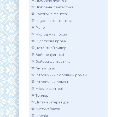
💙 Любовне фентезі
💛 Любовна фантастика
💙 Еротичне фентезі
💛 Наукова фантастика
💙 Різне
💛 Молодіжна проза
💙 Підліткова проза
💛 Детектив/Трилер
💙 Бойове фентезі
💛 Бойова фантастика
💙 Антиутопія
💛 Історичний любовний роман
💙 Історичний роман
💛 Міське фентезі
💙 Трилер
💛 Дитяча література
💙 Містика/Жахи
💛 Поезія