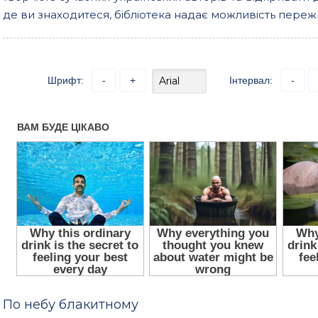
де ви знаходитеся, бібліотека надає можливість пережи
Шрифт:
-
+
Інтервал:
-
По небу блакитному