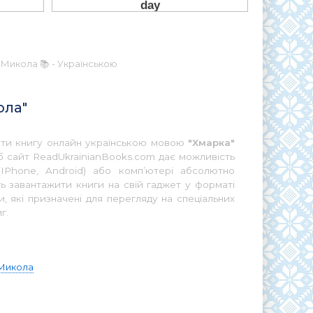
Микола 📚 - Українською
ола"
тати книгу онлайн українською мовою
"Хмарка"
б сайт ReadUkrainianBooks.com дає можливість
IPhone, Android) або комп’ютері абсолютно
ь завантажити книги на свій гаджет у форматі
 які призначені для перегляду на спеціальних
г.
Микола