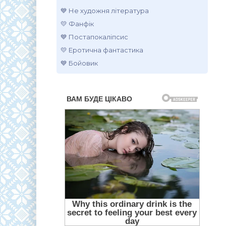
💙 Не художня література
💛 Фанфік
💙 Постапокаліпсис
💛 Еротична фантастика
💙 Бойовик