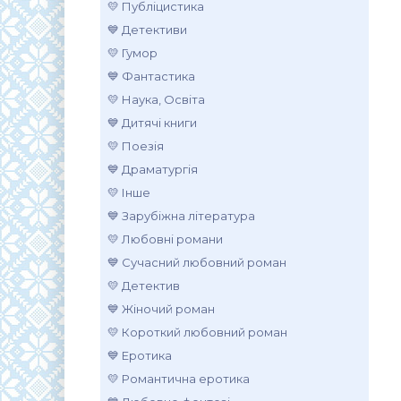
💛 Публіцистика
💙 Детективи
💛 Гумор
💙 Фантастика
💛 Наука, Освіта
💙 Дитячі книги
💛 Поезія
💙 Драматургія
💛 Інше
💙 Зарубіжна література
💛 Любовні романи
💙 Сучасний любовний роман
💛 Детектив
💙 Жіночий роман
💛 Короткий любовний роман
💙 Еротика
💛 Романтична еротика