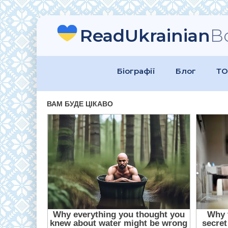
ReadUkrainian
B
Біографії
Блог
ТО