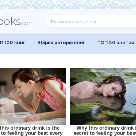
ooks
.com
П 100 книг
Збірка авторів книг
ТОП 20 книг за