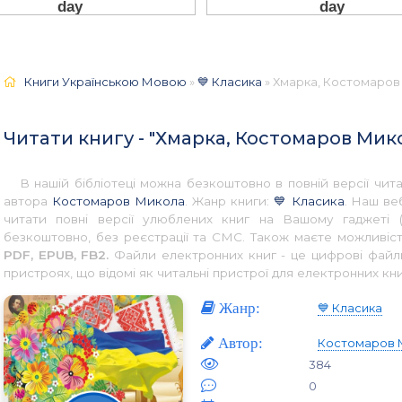
Книги Українською Мовою
»
💙 Класика
» Хмарка, Костомаров 
Читати книгу - "Хмарка, Костомаров Мик
В нашій бібліотеці можна безкоштовно в повній версії чи
автора
Костомаров Микола
. Жанр книги:
💙 Класика
. Наш ве
читати повні версії улюблених книг на Вашому гаджеті (
безкоштовно, без реєстрації та СМС. Також маєте можливіст
PDF, EPUB, FB2.
Файли електронних книг - це цифрові файли,
пристроях, що відомі як читальні пристрої для електронних кни
Жанр:
💙 Класика
Автор:
Костомаров 
384
0