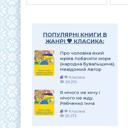
ПОПУЛЯРНІ КНИГИ В
ЖАНРІ 💙 КЛАСИКА:
Про чоловіка який
мріяв побачити море
(народна бувальщина),
Невідомий Автор
💙 Класика
36 295
Я нічого не хочу і
нічого не жду,
Рябченко Інна
💙 Класика
29 273