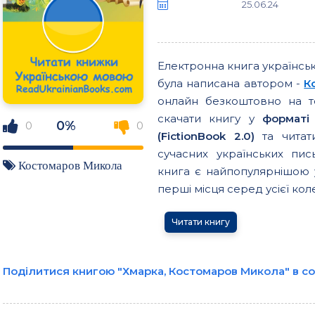
25.06.24
Електронна книга українсь
була написана автором -
К
онлайн безкоштовно на т
скачати книгу у
форматі
0%
0
0
(FictionBook 2.0)
та читати
сучасних українських пи
Костомаров Микола
книга є найпопулярнішою у
перші місця серед усієї колек
Читати книгу
Поділитися книгою "Хмарка, Костомаров Микола" в с