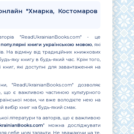
онлайн "Хмарка, Костомаров
вторів "ReadUkrainianBooks.com" - це
и
популярні книги українською мовою
, які
. На відміну від традиційних книжкових
удь-яку книгу в будь-який час. Крім того,
 книг, які доступні для завантаження на
и, "ReadUkrainianBooks.com" дозволяє
ю, що є важливою частиною культурного
країнської мови, чи вже володієте нею на
 вибір книг на будь-який смак.
ької літератури та авторів, що є важливою
krainianBooks.com
" можна досліджувати
для себе нові таланти. Не зважаючи на те,