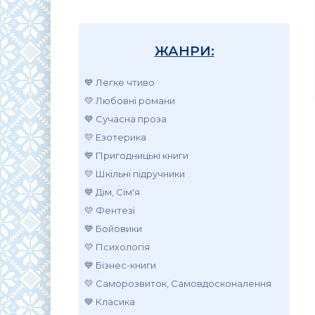
ЖАНРИ:
💙 Легке чтиво
💛 Любовні романи
💙 Сучасна проза
💛 Езотерика
💙 Пригодницькі книги
💛 Шкільні підручники
💙 Дім, Сім'я
💛 Фентезі
💙 Бойовики
💛 Психологія
💙 Бізнес-книги
💛 Саморозвиток, Самовдосконалення
💙 Класика