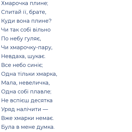
Хмарочка плине;
Спитай її, брате,
Куди вона плине?
Чи так собі вільно
По небу гуляє,
Чи хмарочку-пару,
Невдаха, шукає.
Все небо синіє;
Одна тільки хмарка,
Мала, невеличка,
Одна собі плавле;
Не вспієш десятка
Уряд налічити —
Вже хмарки немає.
Була в мене думка.