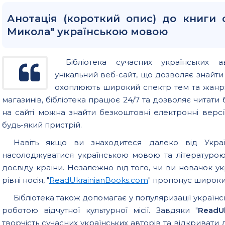
Анотація (короткий опис) до книги 
Микола" українською мовою
Бібліотека сучасних українських а
унікальний веб-сайт, що дозволяє знайт
охоплюють широкий спектр тем та жанрів
магазинів, бібліотека працює 24/7 та дозволяє читати б
на сайті можна знайти безкоштовні електронні версії
будь-який пристрій.
Навіть якщо ви знаходитеся далеко від Україн
насолоджуватися українською мовою та літературо
досвіду країни. Незалежно від того, чи ви новачок у
рівні носія, "
ReadUkrainianBooks.com
" пропонує широкий
Бібліотека також допомагає у популяризації українс
роботою відчутної культурної місії. Завдяки "
ReadU
творчість сучасних українських авторів та відкривати 