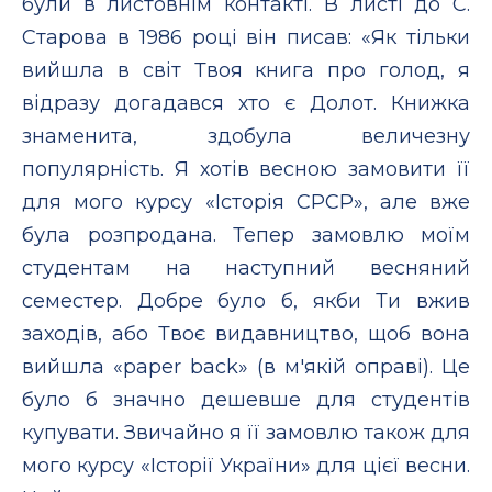
були в листовнім контакті. В листі до С.
Старова в 1986 році він писав: «Як тільки
вийшла в світ Твоя книга про голод, я
відразу догадався хто є Долот. Книжка
знаменита, здобула величезну
популярність. Я хотів весною замовити її
для мого курсу «Історія СРСР», але вже
була розпродана. Тепер замовлю моїм
студентам на наступний весняний
семестер. Добре було б, якби Ти вжив
заходів, або Твоє видавництво, щоб вона
вийшла «paper back» (в м'якій оправі). Це
було б значно дешевше для студентів
купувати. Звичайно я її замовлю також для
мого курсу «Історії України» для цієї весни.