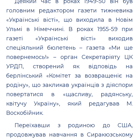
Деякий час в роках 1949-50 він був
головним редактором газети тижневика
«Українські вісті», що виходила в Новім
Ульмі в Німеччині. В роках 1955-59 при
газеті «Українські вісті» виходив
спеціяльний бюлетень – газета «Ми ще
повернемось!» – орган Секретаріяту ЦК
УРДП, створений як відповідь на
берлінський «Комітет за возвращеніє на
родіну», що закликав українців з діяспори
повертатися в «щасливу, радянську,
квітучу Україну», який редагував М.
Воскобійник.
Переїхавши з родиною до США,
продовжував навчання в Сиракюзському