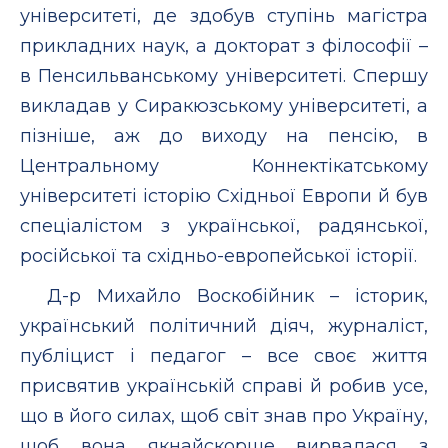
університеті, де здобув ступінь магістра
прикладних наук, а докторат з філософії –
в Пенсильванському університеті. Спершу
викладав у Сиракюзському університеті, а
пізніше, аж до виходу на пенсію, в
Центральному Коннектікатському
університеті історію Східньої Европи й був
спеціалістом з української, радянської,
російської та східньо-европейської історії.
Д-р Михайло Воскобійник – історик,
український політичний діяч, журналіст,
публіцист і педагог – все своє життя
присвятив українській справі й робив усе,
що в його силах, щоб світ знав про Україну,
щоб вона якнайскорше вирвалася з