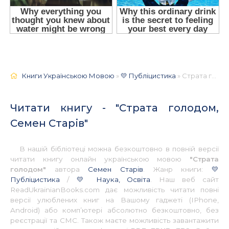
Книги Українською Мовою
»
💛 Публіцистика
» Страта голодом, Семен Старів 📚 - Українською
Читати книгу - "Страта голодом,
Семен Старів"
В нашій бібліотеці можна безкоштовно в повній версії
читати книгу онлайн українською мовою
"Страта
голодом"
автора
Семен Старів
. Жанр книги:
💛
Публіцистика
/
💛 Наука, Освіта
. Наш веб сайт
ReadUkrainianBooks.com дає можливість читати повні
версії улюблених книг на Вашому гаджеті (IPhone,
Android) або комп’ютері абсолютно безкоштовно, без
реєстрації та СМС. Також маєте можливість завантажити