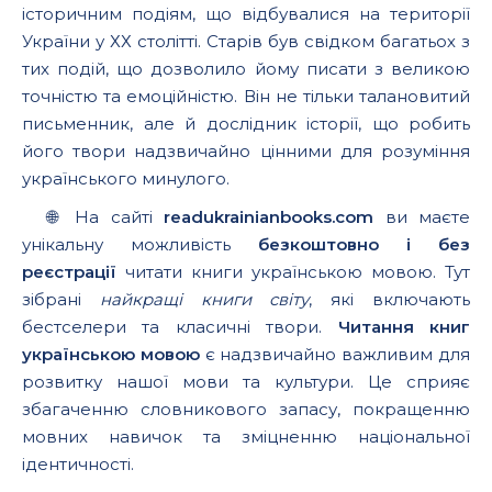
історичним подіям, що відбувалися на території
України у ХХ столітті. Старів був свідком багатьох з
тих подій, що дозволило йому писати з великою
точністю та емоційністю. Він не тільки талановитий
письменник, але й дослідник історії, що робить
його твори надзвичайно цінними для розуміння
українського минулого.
🌐 На сайті
readukrainianbooks.com
ви маєте
унікальну можливість
безкоштовно і без
реєстрації
читати книги українською мовою. Тут
зібрані
найкращі книги світу
, які включають
бестселери та класичні твори.
Читання книг
українською мовою
є надзвичайно важливим для
розвитку нашої мови та культури. Це сприяє
збагаченню словникового запасу, покращенню
мовних навичок та зміцненню національної
ідентичності.