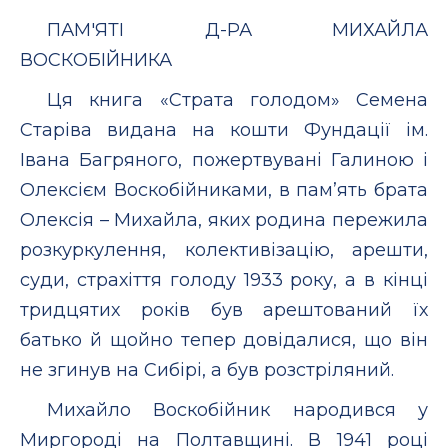
ПАМ'ЯТІ Д-РА МИХАЙЛА
ВОСКОБІЙНИКА
Ця книга «Страта голодом» Семена
Старіва видана на кошти Фундації ім.
Івана Багряного, пожертвувані Галиною і
Олексієм Воскобійниками, в пам’ять брата
Олексія – Михайла, яких родина пережила
розкуркулення, колективізацію, арешти,
суди, страхіття голоду 1933 року, а в кінці
тридцятих років був арештований їх
батько й щойно тепер довідалися, що він
не згинув на Сибірі, а був розстріляний.
Михайло Воскобійник народився у
Миргороді на Полтавщині. В 1941 році