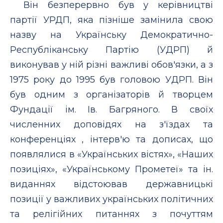
Він безперервно був у керівництві
партії УРДП, яка пізніше замінила свою
назву на Українську Демократично-
Республіканську Партію (УДРП) й
виконував у ній різні важливі обов'язки, а з
1975 року до 1995 був головою УДРП. Він
був одним з організаторів й творцем
Фундації ім. Ів. Багряного. В своїх
численних доповідях на з'їздах та
конференціях , інтерв'ю та дописах, що
появлялися в «Українських вістях», «Наших
позиціях», «Українському Прометеї» та ін.
виданнях відстоював державницькі
позиції у важливих українських політичних
та релігійних питаннях з почуттям