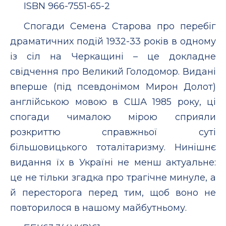
ISBN 966-7551-65-2
Спогади Семена Старова про перебіг
драматичних подій 1932-33 років в одному
із сіл на Черкащині – це докладне
свідчення про Великий Голодомор. Видані
вперше (під псевдонімом Мирон Долот)
англійською мовою в США 1985 року, ці
спогади чималою мірою сприяли
розкриттю справжньої суті
більшовицького тоталітаризму. Нинішнє
видання їх в Україні не менш актуальне:
це не тільки згадка про трагічне минуле, а
й пересторога перед тим, щоб воно не
повторилося в нашому майбутньому.