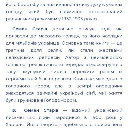
його боротьбу за виживання та силу духу в умовах
голоду, який був навмисно організований
радянським режимом у 1932-1933 роках.
Семен Старів
детально описує події, які
призвели до масового голоду, та його наслідки
для мільйонів українців. Основна тема книги — це
трагічна доля селян, які стали жертвами
нелюдських репресій. Автор з неймовірною
точністю і реалістичністю передає атмосферу того
часу, змушуючи читача пережити разом із
героями їхній біль та розпач. Книга не має одного
головного героя, але в центрі оповідання
знаходяться звичайні українські сім'ї, чиї життя
були зруйновані Голодомором.
📖
Семен Старів
— відомий український
письменник, який народився в 1900 році у
Харкові. Його творчість здебільшого присвячена