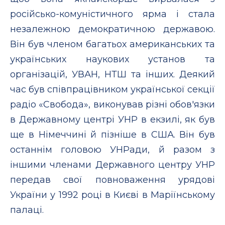
російсько-комуністичного ярма і стала
незалежною демократичною державою.
Він був членом багатьох американських та
українських наукових установ та
організацій, УВАН, НТШ та інших. Деякий
час був співпрацівником української секції
радіо «Свобода», виконував різні обов'язки
в Державному центрі УНР в екзилі, як був
ще в Німеччині й пізніше в США. Він був
останнім головою УНРади, й разом з
іншими членами Державного центру УНР
передав свої повноваження урядові
України у 1992 році в Києві в Маріїнському
палаці.