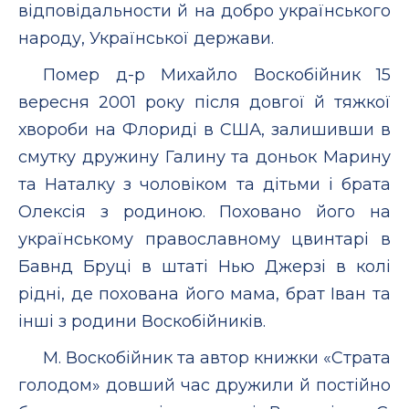
відповідальности й на добро українського
народу, Української держави.
Помер д-р Михайло Воскобійник 15
вересня 2001 року після довгої й тяжкої
хвороби на Флориді в США, залишивши в
смутку дружину Галину та доньок Марину
та Наталку з чоловіком та дітьми і брата
Олексія з родиною. Поховано його на
українському православному цвинтарі в
Бавнд Бруці в штаті Нью Джерзі в колі
рідні, де похована його мама, брат Іван та
інші з родини Воскобійників.
М. Воскобійник та автор книжки «Страта
голодом» довший час дружили й постійно