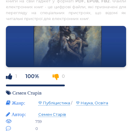
книги на свій гаджет у форматі
PDF, EPUB, FB2.
Файли
електронних книг - це цифрові файли, які призначені для
перегляду на спеціальних пристроях, що відомі як
читальні пристрої для електронних книг.
100%
1
0
Семен Старів
Жанр:
💛 Публіцистика
/
💛 Наука, Освіта
Автор:
Семен Старів
759
0