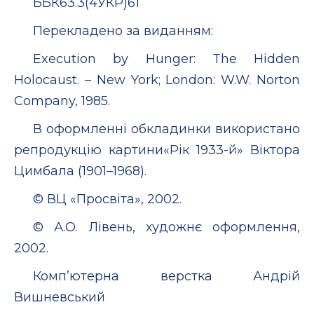
ББК63.3(4УКР)61
Перекладено за виданням:
Execution by Hunger: The Hidden
Holocaust. – New York; London: W.W. Norton
Company, 1985.
В оформленні обкладинки використано
репродукцію картини«Рік 1933-й» Віктора
Цимбала (1901–1968).
© ВЦ «Просвіта», 2002.
© А.О. Лівень, художнє оформлення,
2002.
Комп’ютерна верстка Андрій
Вишневський