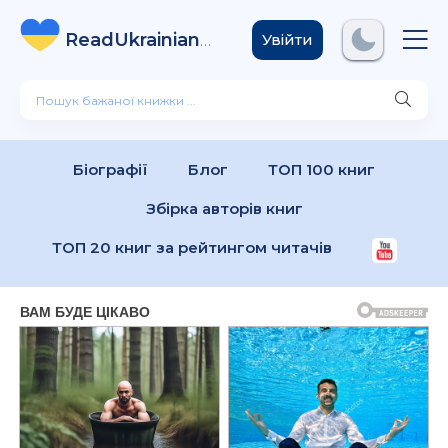
ReadUkrainian
Books
.com
Увійти
Біографії
Блог
ТОП 100 книг
Збірка авторів книг
ТОП 20 книг за рейтингом читачів