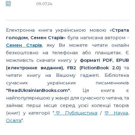
09.07.24
Електронна книга українською мовою «
Страта
голодом, Семен Старів
» була написана автором -
Семен Старів
, яку Ви можете читати онлайн
безкоштовно на телефонах або планшетах. Є
можливість скачати книгу у
форматі PDF, EPUB
(електронне видання), FB2 (FictionBook 2.0)
та
читати книгу на Вашому гаджеті. Бібліотека
сучасних українських письменників
"ReadUkrainianBooks.com"
. Ця книга є
найпопулярнішою у жанрі для сучасного читача, та
займає перші місця серед усієї колекції творів
(книг) у категорії "
💛 Публіцистика
/
💛 Наука,
Освіта
".