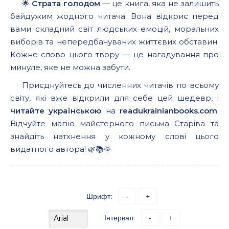
🌟
Страта голодом
— це книга, яка не залишить
байдужим жодного читача. Вона відкриє перед
вами складний світ людських емоцій, моральних
виборів та непередбачуваних життєвих обставин.
Кожне слово цього твору — це нагадування про
минуле, яке не можна забути.
Приєднуйтесь до численних читачів по всьому
світу, які вже відкрили для себе цей шедевр, і
читайте українською
на
readukrainianbooks.com
.
Відчуйте магію майстерного письма Старіва та
знайдіть натхнення у кожному слові цього
видатного автора! 🌿📚🌞
Шрифт:
-
+
Інтервал:
-
+