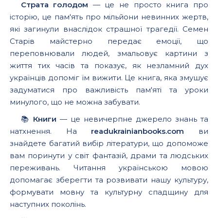
Страта голодом
— це не просто книга про
історію, це пам'ять про мільйони невинних жертв,
які загинули внаслідок страшної трагедії. Семен
Старів майстерно передає емоції, що
переповнювали людей, змальовує картини з
життя тих часів та показує, як незламний дух
українців допоміг їм вижити. Це книга, яка змушує
задуматися про важливість пам'яті та уроки
минулого, що не можна забувати.
📚
Книги
— це невичерпне джерело знань та
натхнення. На
readukrainianbooks.com
ви
знайдете багатий вибір літератури, що допоможе
вам поринути у світ фантазій, драми та людських
переживань. Читання українською мовою
допомагає зберегти та розвивати нашу культуру,
формувати мовну та культурну спадщину для
наступних поколінь.