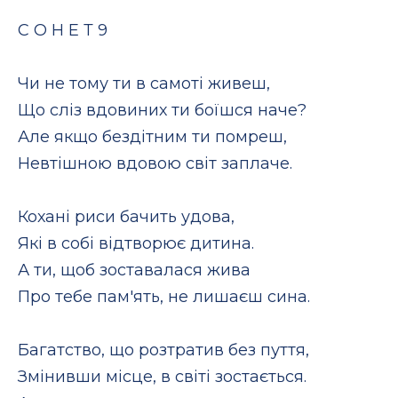
С О Н Е Т 9
Чи не тому ти в самоті живеш,
Що сліз вдовиних ти боїшся наче?
Але якщо бездітним ти помреш,
Невтішною вдовою світ заплаче.
Кохані риси бачить удова,
Які в собі відтворює дитина.
А ти, щоб зоставалася жива
Про тебе пам'ять, не лишаєш сина.
Багатство, що розтратив без пуття,
Змінивши місце, в світі зостається.