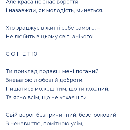
Але краса не знає вороття
І назавжди, як молодість, минеться.
Хто зраджує в житті себе самого, –
Не любить в цьому світі анікого!
С О Н Е Т 10
Ти приклад подаєш мені поганий
Зневагою любові й доброти.
Пишатись можеш тим, що ти коханий,
Та ясно всім, що не кохаєш ти.
Свій ворог безпричинний, безстроковий,
З ненавистю, помітною усім,