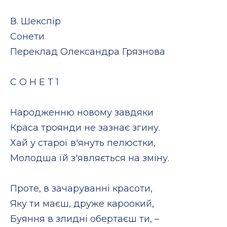
В. Шекспір
Сонети
Переклад Олександра Грязнова
С О Н Е Т 1
Народженню новому завдяки
Краса троянди не зазнає згину.
Хай у старої в'януть пелюстки,
Молодша їй з'являється на зміну.
Проте, в зачаруванні красоти,
Яку ти маєш, друже кароокий,
Буяння в злидні обертаєш ти, –