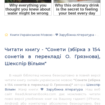
Книги Українською Мовою
»
💙 Зарубіжна література
» Сонети (збірка з 154 сонетів в перекладі О. Грязнова), Шекспір Вільям 📚 - Українською
Читати книгу - "Сонети (збірка з 154
сонетів в перекладі О. Грязнова),
Шекспір Вільям"
В нашій бібліотеці можна безкоштовно в повній версії
читати книгу онлайн українською мовою
"Сонети (збірка
з 154 сонетів в перекладі О. Грязнова)"
автора
Шекспір
Вільям
. Жанр книги:
💙 Зарубіжна література
. Наш веб
сайт ReadUkrainianBooks.com дає можливість читати
повні версії улюблених книг на Вашому гаджеті (IPhone,
Android) або комп’ютері абсолютно безкоштовно, без