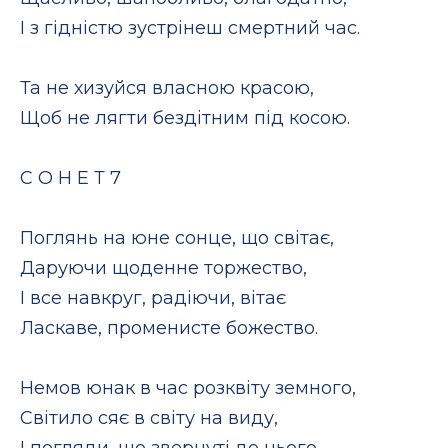
І з гідністю зустрінеш смертний час.
Та не хизуйся власною красою,
Щоб не лягти бездітним під косою.
С О Н Е Т 7
Поглянь на юне сонце, що світає,
Даруючи щоденне торжество,
І все навкруг, радіючи, вітає
Ласкаве, променисте божество.
Немов юнак в час розквіту земного,
Світило сяє в світу на виду,
І погляди, що звернуті до нього,