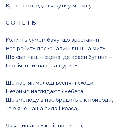
Краса і правда ляжуть у могилу.
С О Н Е Т 15
Коли я з сумом бачу, що зростання
Все робить досконалим лиш на мить,
Що світ наш – сцена, де краси буяння –
Ілюзія, призначена дурить,
Що нас, як молоді весняні сходи,
Незримо наглядають небеса,
Що змолоду в нас бродить сік природи,
Та в'яне наша сила і краса, –
Як я пишаюсь юністю твоєю,