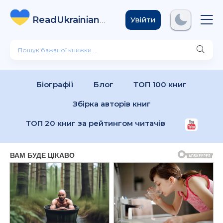
ReadUkrainian
Books
.com
Увійти
Біографії
Блог
ТОП 100 книг
Збірка авторів книг
ТОП 20 книг за рейтингом читачів