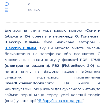
0
05.06.22
Електронна книга українською мовою «
Сонети
(збірка з 154 сонетів в перекладі О. Грязнова),
Шекспір Вільям
» була написана автором -
Шекспір Вільям
, яку Ви можете читати онлайн
безкоштовно на телефонах або планшетах. Є
можливість скачати книгу у
форматі PDF, EPUB
(електронне видання), FB2 (FictionBook 2.0)
та
читати книгу на Вашому гаджеті. Бібліотека
сучасних українських письменників
"ReadUkrainianBooks.com"
. Ця книга є
найпопулярнішою у жанрі для сучасного читача, та
займає перші місця серед усієї колекції творів
(книг) у категорії "
💙 Зарубіжна література
".