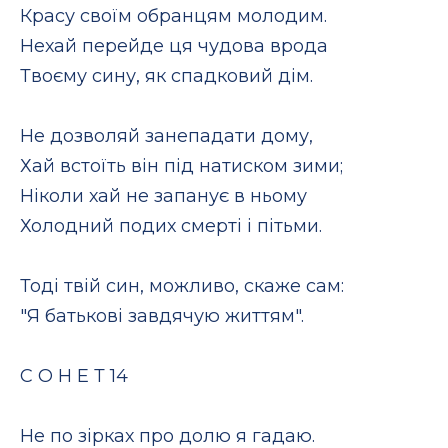
Красу своїм обранцям молодим.
Нехай перейде ця чудова врода
Твоєму сину, як спадковий дім.
Не дозволяй занепадати дому,
Хай встоїть він під натиском зими;
Ніколи хай не запанує в ньому
Холодний подих смерті і пітьми.
Тоді твій син, можливо, скаже сам:
"Я батькові завдячую життям".
С О Н Е Т 14
Не по зірках про долю я гадаю.