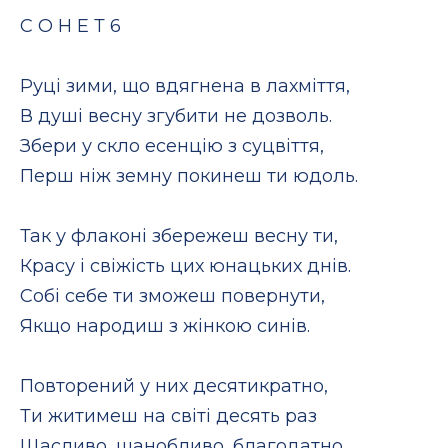
С О Н Е Т 6
Руці зими, що вдягнена в лахміття,
В душі весну згубити не дозволь.
Збери у скло есенцію з суцвіття,
Перш ніж земну покинеш ти юдоль.
Так у флаконі збережеш весну ти,
Красу і свіжість цих юнацьких днів.
Собі себе ти зможеш повернути,
Якщо народиш з жінкою синів.
Повторений у них десятикратно,
Ти житимеш на світі десять раз
Щасливо, шанобливо, благодатно,