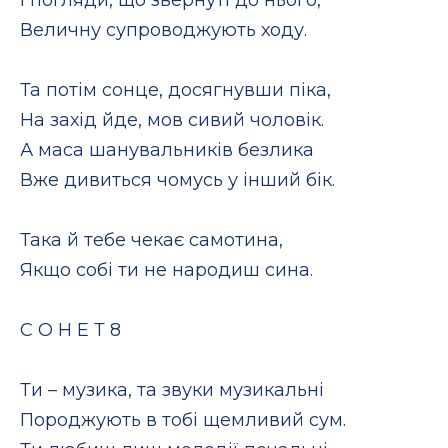
Величну супроводжують ходу.
Та потім сонце, досягнувши піка,
На захід йде, мов сивий чоловік.
А маса шанувальників безлика
Вже дивиться чомусь у інший бік.
Така й тебе чекає самотина,
Якщо собі ти не народиш сина.
С О Н Е Т 8
Ти – музика, та звуки музикальні
Породжують в тобі щемливий сум.