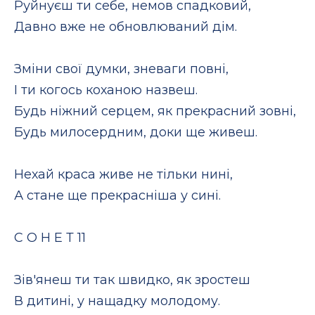
Руйнуєш ти себе, немов спадковий,
Давно вже не обновлюваний дім.
Зміни свої думки, зневаги повні,
І ти когось коханою назвеш.
Будь ніжний серцем, як прекрасний зовні,
Будь милосердним, доки ще живеш.
Нехай краса живе не тільки нині,
А стане ще прекрасніша у сині.
С О Н Е Т 11
Зів'янеш ти так швидко, як зростеш
В дитині, у нащадку молодому.