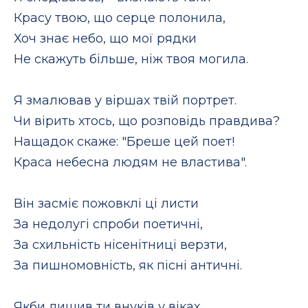
Красу твою, що серце полонила,
Хоч знає небо, що мої рядки
Не скажуть більше, ніж твоя могила.
Я змалював у віршах твій портрет.
Чи вірить хтось, що розповідь правдива?
Нащадок скаже: "Бреше цей поет!
Краса небесна людям не властива".
Він засміє пожовклі ці листи
За недолугі спроби поетичні,
За схильність нісенітниці верзти,
За пишномовність, як пісні античні.
Якби лишив ти внуків у віках,