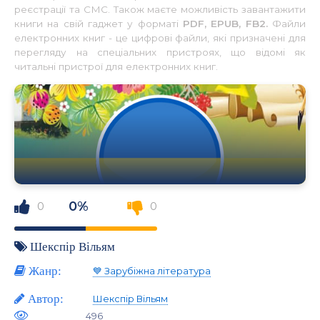
реєстрації та СМС. Також маєте можливість завантажити
книги на свій гаджет у форматі
PDF, EPUB, FB2.
Файли
електронних книг - це цифрові файли, які призначені для
перегляду на спеціальних пристроях, що відомі як
читальні пристрої для електронних книг.
0%
0
0
Шекспір Вільям
Жанр:
💙 Зарубіжна література
Автор:
Шекспір Вільям
496