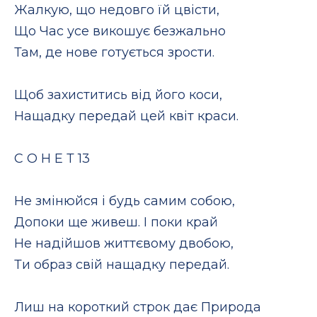
Жалкую, що недовго їй цвісти,
Що Час усе викошує безжально
Там, де нове готується зрости.
Щоб захиститись від його коси,
Нащадку передай цей квіт краси.
С О Н Е Т 13
Не змінюйся і будь самим собою,
Допоки ще живеш. І поки край
Не надійшов життєвому двобою,
Ти образ свій нащадку передай.
Лиш на короткий строк дає Природа