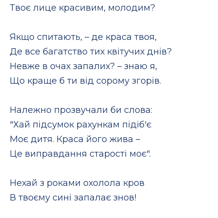
Твоє лице красивим, молодим?
Якщо спитають, – де краса твоя,
Де все багатство тих квітучих днів?
Невже в очах запалих? – знаю я,
Що краще б ти від сорому згорів.
Належно прозвучали би слова:
"Хай підсумок рахункам підіб'є
Моє дитя. Краса його жива –
Це виправдання старості моє".
Нехай з роками охолола кров
В твоєму сині запалає знов!