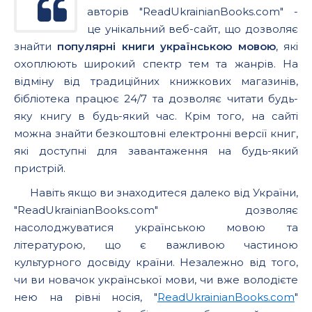
авторів "ReadUkrainianBooks.com" -
це унікальний веб-сайт, що дозволяє
знайти
популярні книги українською мовою
, які
охоплюють широкий спектр тем та жанрів. На
відміну від традиційних книжкових магазинів,
бібліотека працює 24/7 та дозволяє читати будь-
яку книгу в будь-який час. Крім того, на сайті
можна знайти безкоштовні електронні версії книг,
які доступні для завантаження на будь-який
пристрій.
Навіть якщо ви знаходитеся далеко від України,
"ReadUkrainianBooks.com" дозволяє
насолоджуватися українською мовою та
літературою, що є важливою частиною
культурного досвіду країни. Незалежно від того,
чи ви новачок української мови, чи вже володієте
нею на рівні носія, "
ReadUkrainianBooks.com
"