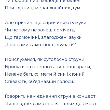
Ти любиш лиш мелодії печальні,
Призвідниці меланхолійних дум.
Але причин, що спричиняють муки,
Чи не тому не хочеш помічать,
Що гармонійні, злагоджені звуки
Докорами самотності звучать?
Прислухайся, як суголосно струни
Бринять натхненно в творенні краси,
Неначе батько, мати й син їх юний
Співають, об'єднавши голоси.
Говорить нам єднання струн в концерті
Лише одне: самотність – шлях до смерті.