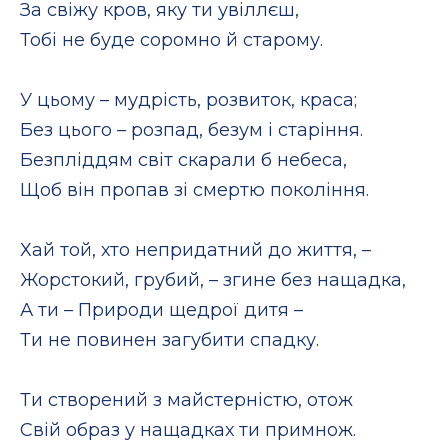
За свіжу кров, яку ти увіллєш,
Тобі не буде соромно й старому.
У цьому – мудрість, розвиток, краса;
Без цього – розпад, безум і старіння.
Безпліддям світ скарали б небеса,
Щоб він пропав зі смертю покоління.
Хай той, хто непридатний до життя, –
Жорстокий, грубий, – згине без нащадка,
А ти – Природи щедрої дитя –
Ти не повинен загубити спадку.
Ти створений з майстерністю, отож
Свій образ у нащадках ти примнож.