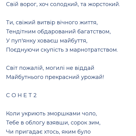
Свій ворог, хоч солодкий, та жорстокий.
Ти, свіжий витвір вічного життя,
Тендітним обдарований багатством,
У пуп'янку ховаєш майбуття,
Поєднуючи скупість з марнотратством.
Світ пожалій, могилі не віддай
Майбутнього прекрасний урожай!
С О Н Е Т 2
Коли укриють зморшками чоло,
Тебе в облогу взявши, сорок зим,
Чи пригадає хтось, яким було