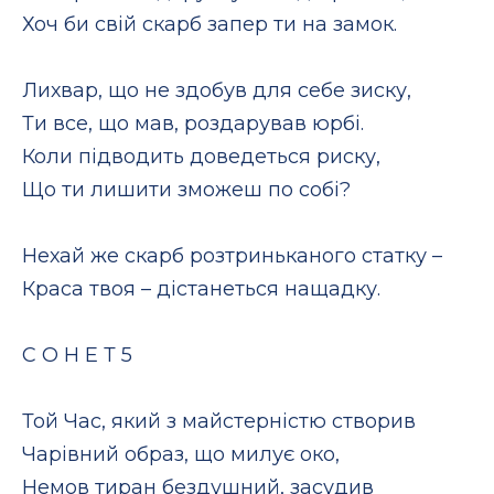
Хоч би свій скарб запер ти на замок.
Лихвар, що не здобув для себе зиску,
Ти все, що мав, роздарував юрбі.
Коли підводить доведеться риску,
Що ти лишити зможеш по собі?
Нехай же скарб розтриньканого статку –
Краса твоя – дістанеться нащадку.
С О Н Е Т 5
Той Час, який з майстерністю створив
Чарівний образ, що милує око,
Немов тиран бездушний, засудив