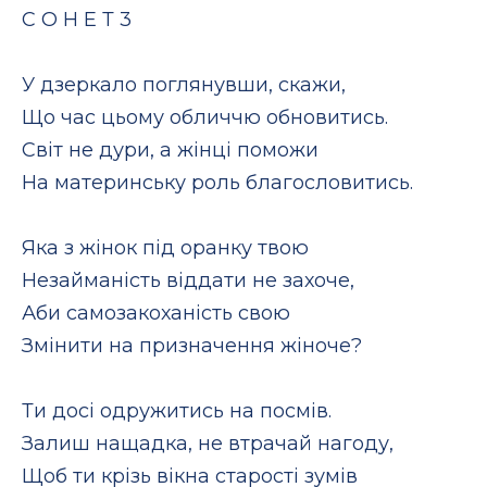
С О Н Е Т 3
У дзеркало поглянувши, скажи,
Що час цьому обличчю обновитись.
Світ не дури, а жінці поможи
На материнську роль благословитись.
Яка з жінок під оранку твою
Незайманість віддати не захоче,
Аби самозакоханість свою
Змінити на призначення жіноче?
Ти досі одружитись на посмів.
Залиш нащадка, не втрачай нагоду,
Щоб ти крізь вікна старості зумів