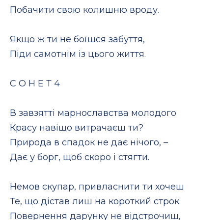
Побачити свою колишню вроду.
Якщо ж ти не боїшся забуття,
Піди самотнім із цього життя.
С О Н Е Т 4
В завзятті марнославства молодого
Красу навіщо витрачаєш ти?
Природа в спадок не дає нічого, –
Дає у борг, щоб скоро і стягти.
Немов скупар, привласнити ти хочеш
Те, що дістав лиш на короткий строк.
Повернення дарунку не відстрочиш,