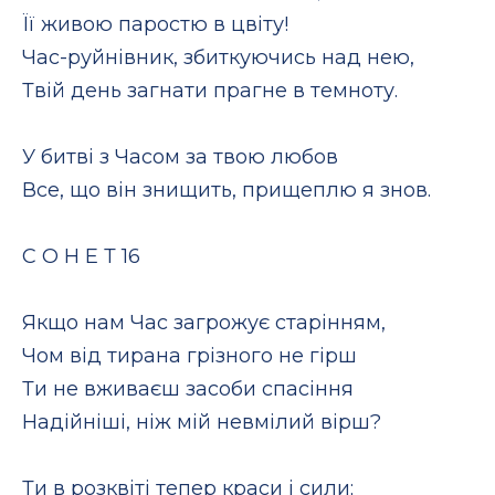
Її живою паростю в цвіту!
Час-руйнівник, збиткуючись над нею,
Твій день загнати прагне в темноту.
У битві з Часом за твою любов
Все, що він знищить, прищеплю я знов.
С О Н Е Т 16
Якщо нам Час загрожує старінням,
Чом від тирана грізного не гірш
Ти не вживаєш засоби спасіння
Надійніші, ніж мій невмілий вірш?
Ти в розквіті тепер краси і сили;