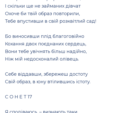
І скільки ще не займаних дівчат
Охоче би твій образ повторили,
Тебе впустивши в свій розквітлий сад!
Бо виносивши плід благоговійно
Кохання двох поєднаних сердець,
Вони тебе увічнять більш надійно,
Ніж мій недосконалий олівець.
Себе віддавши, збережеш достоту
Свій образ, в юну втілившись істоту.
С О Н Е Т 17
Я сподіваюсь, – визнають таки