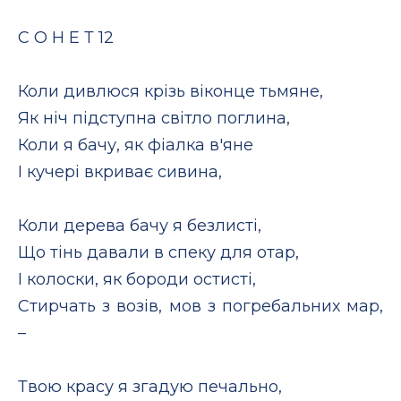
С О Н Е Т 12
Коли дивлюся крізь віконце тьмяне,
Як ніч підступна світло поглина,
Коли я бачу, як фіалка в'яне
І кучері вкриває сивина,
Коли дерева бачу я безлисті,
Що тінь давали в спеку для отар,
І колоски, як бороди остисті,
Стирчать з возів, мов з погребальних мар,
–
Твою красу я згадую печально,