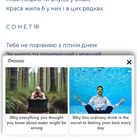
Краса жила б у них і в цих рядках.
С О Н Е Т 18
Тебе не порівняю з літнім днем:
За нього ти помірніший і кращий,
Бо не буває літа без проблем,
Хоч працівник із нього роботящий.
То сонце нас безжалісно пече,
То лик його приховує негода,
То грім гримить, то злива дах січе –
Весь час дивує примхами природа.
А у твоєму небі вічна синь,