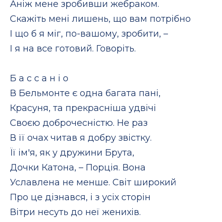
Аніж мене зробивши жебраком.
Скажіть мені лишень, що вам потрібно
І що б я міг, по-вашому, зробити, –
І я на все готовий. Говоріть.
Б а с с а н і о
В Бельмонте є одна багата пані,
Красуня, та прекрасніша удвічі
Своєю доброчесністю. Не раз
В її очах читав я добру звістку.
Її ім'я, як у дружини Брута,
Дочки Катона, – Порція. Вона
Уславлена не менше. Світ широкий
Про це дізнався, і з усіх сторін
Вітри несуть до неї женихів.