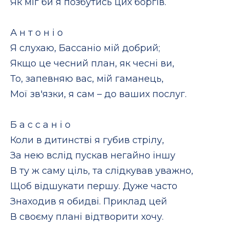
Як міг би я позбутись цих боргів.
А н т о н і о
Я слухаю, Бассаніо мій добрий;
Якщо це чесний план, як чесні ви,
То, запевняю вас, мій гаманець,
Мої зв'язки, я сам – до ваших послуг.
Б а с с а н і о
Коли в дитинстві я губив стрілу,
За нею вслід пускав негайно іншу
В ту ж саму ціль, та слідкував уважно,
Щоб відшукати першу. Дуже часто
Знаходив я обидві. Приклад цей
В своєму плані відтворити хочу.