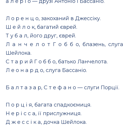
а л е р і о — друзі Антоніо і Бассаніо.
Л о р е н ц о, закоханий в Джессіку.
Ш е й л о к, багатий єврей.
Т у б а л, його друг, єврей.
Л а н ч е л о т Г о б б о, блазень, слуга
Шейлока.
С т а р и й Г о б б о, батько Ланчелота.
Л е о н а р д о, слуга Бассаніо.
Б а л т а з а р, С т е ф а н о — слуги Порції.
П о р ц і я, багата спадкоємиця.
Н е р і с с а, її прислужниця.
Д ж е с с і к а, дочка Шейлока.