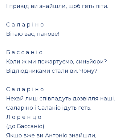
І привід ви знайшли, щоб геть піти.
С а л а р і н о
Вітаю вас, панове!
Б а с с а н і о
Коли ж ми пожартуємо, синьйори?
Відлюдниками стали ви. Чому?
С а л а р і н о
Нехай лиш співпадуть дозвілля наші.
Саларіно і Саланіо ідуть геть.
Л о р е н ц о
(до Бассаніо)
Якщо вже ви Антоніо знайшли,