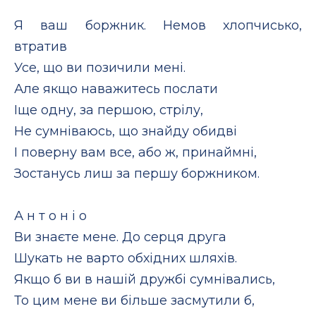
Я ваш боржник. Немов хлопчисько,
втратив
Усе, що ви позичили мені.
Але якщо наважитесь послати
Іще одну, за першою, стрілу,
Не сумніваюсь, що знайду обидві
І поверну вам все, або ж, принаймні,
Зостанусь лиш за першу боржником.
А н т о н і о
Ви знаєте мене. До серця друга
Шукать не варто обхідних шляхів.
Якщо б ви в нашій дружбі сумнівались,
То цим мене ви більше засмутили б,