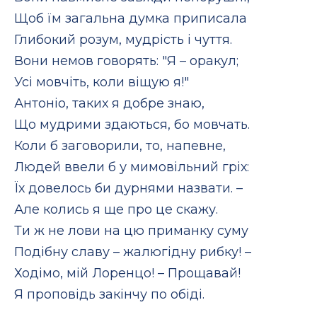
Щоб їм загальна думка приписала
Глибокий розум, мудрість і чуття.
Вони немов говорять: "Я – оракул;
Усі мовчіть, коли віщую я!"
Антоніо, таких я добре знаю,
Що мудрими здаються, бо мовчать.
Коли б заговорили, то, напевне,
Людей ввели б у мимовільний гріх:
Їх довелось би дурнями назвати. –
Але колись я ще про це скажу.
Ти ж не лови на цю приманку суму
Подібну славу – жалюгідну рибку! –
Ходімо, мій Лоренцо! – Прощавай!
Я проповідь закінчу по обіді.