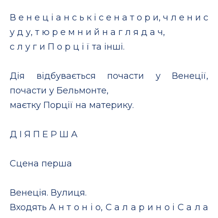
В е н е ц і а н с ь к і с е н а т о р и, ч л е н и с
у д у, т ю р е м н и й н а г л я д а ч,
с л у г и П о р ц і ї та інші.
Дія відбувається почасти у Венеції,
почасти у Бельмонте,
маєтку Порції на материку.
Д І Я П Е Р Ш А
Сцена перша
Венеція. Вулиця.
Входять А н т о н і о, С а л а р и н о і С а л а