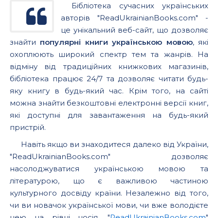
Бібліотека сучасних українських
авторів "ReadUkrainianBooks.com" -
це унікальний веб-сайт, що дозволяє
знайти
популярні книги українською мовою
, які
охоплюють широкий спектр тем та жанрів. На
відміну від традиційних книжкових магазинів,
бібліотека працює 24/7 та дозволяє читати будь-
яку книгу в будь-який час. Крім того, на сайті
можна знайти безкоштовні електронні версії книг,
які доступні для завантаження на будь-який
пристрій.
Навіть якщо ви знаходитеся далеко від України,
"ReadUkrainianBooks.com" дозволяє
насолоджуватися українською мовою та
літературою, що є важливою частиною
культурного досвіду країни. Незалежно від того,
чи ви новачок української мови, чи вже володієте
нею на рівні носія, "
ReadUkrainianBooks.com
"