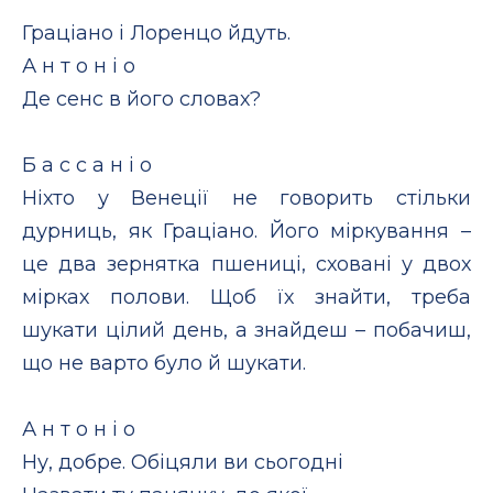
Граціано і Лоренцо йдуть.
А н т о н і о
Де сенс в його словах?
Б а с с а н і о
Ніхто у Венеції не говорить стільки
дурниць, як Граціано. Його міркування –
це два зернятка пшениці, сховані у двох
мірках полови. Щоб їх знайти, треба
шукати цілий день, а знайдеш – побачиш,
що не варто було й шукати.
А н т о н і о
Ну, добре. Обіцяли ви сьогодні