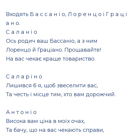
Входять Б а с с а н і о, Л о р е н ц о і Г р а ц і
а н о.
С а л а н і о
Ось родич ваш Бассаніо, а з ним
Лоренцо й Граціано. Прощавайте!
На вас чекає краще товариство.
С а л а р і н о
Лишився б я, щоб звеселити вас,
Та честь і місце тим, хто вам дорожчий.
А н т о н і о
Висока вам ціна в моїх очах,
Та бачу, що на вас чекають справи,