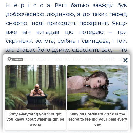
Н е р і с с а. Ваш батько завжди був
доброчесною людиною, а до таких перед
смертю іноді приходить прозріння. Якщо
вже він вигадав цю лотерею – три
скриньки: золота, срібна і свинцева, і той,
хто вгадає його думку, одержить вас, — то
повірте, вгадає, певне, той, хто любить вас
по-справжньому. Та скажіть: чи є у вас
прихильність хоч до одного з вельможних
женихів, що вже приїхали?
П о р ц і я. Назви їх, будь ласка, а я буду
описувати їх тобі. За моїми описами ти
зможеш робити висновки про мою
прихильність.
Н е р і с с а. По-перше, принц