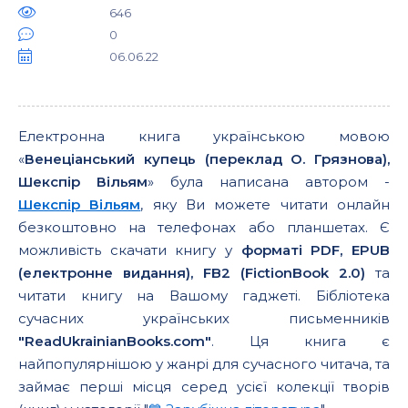
646
0
06.06.22
Електронна книга українською мовою
«
Венеціанський купець (переклад О. Грязнова),
Шекспір Вільям
» була написана автором -
Шекспір Вільям
, яку Ви можете читати онлайн
безкоштовно на телефонах або планшетах. Є
можливість скачати книгу у
форматі PDF, EPUB
(електронне видання), FB2 (FictionBook 2.0)
та
читати книгу на Вашому гаджеті. Бібліотека
сучасних українських письменників
"ReadUkrainianBooks.com"
. Ця книга є
найпопулярнішою у жанрі для сучасного читача, та
займає перші місця серед усієї колекції творів