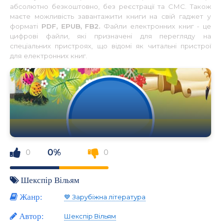
абсолютно безкоштовно, без реєстрації та СМС. Також
маєте можливість завантажити книги на свій гаджет у
форматі
PDF, EPUB, FB2.
Файли електронних книг - це
цифрові файли, які призначені для перегляду на
спеціальних пристроях, що відомі як читальні пристрої
для електронних книг.
0%
0
0
Шекспір Вільям
Жанр:
💙 Зарубіжна література
Автор:
Шекспір Вільям