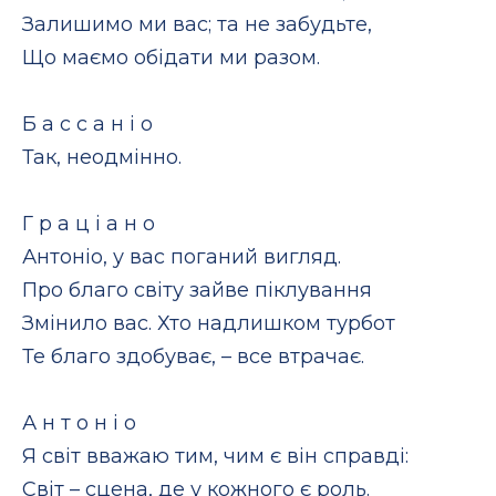
Залишимо ми вас; та не забудьте,
Що маємо обідати ми разом.
Б а с с а н і о
Так, неодмінно.
Г р а ц і а н о
Антоніо, у вас поганий вигляд.
Про благо світу зайве піклування
Змінило вас. Хто надлишком турбот
Те благо здобуває, – все втрачає.
А н т о н і о
Я світ вважаю тим, чим є він справді:
Світ – сцена, де у кожного є роль.