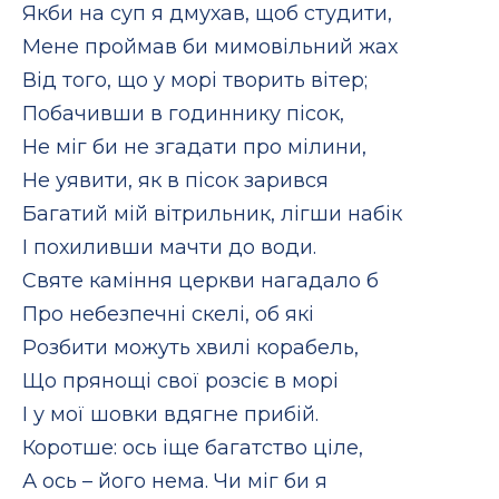
Якби на суп я дмухав, щоб студити,
Мене проймав би мимовільний жах
Від того, що у морі творить вітер;
Побачивши в годиннику пісок,
Не міг би не згадати про мілини,
Не уявити, як в пісок зарився
Багатий мій вітрильник, лігши набік
І похиливши мачти до води.
Святе каміння церкви нагадало б
Про небезпечні скелі, об які
Розбити можуть хвилі корабель,
Що прянощі свої розсіє в морі
І у мої шовки вдягне прибій.
Коротше: ось іще багатство ціле,
А ось – його нема. Чи міг би я