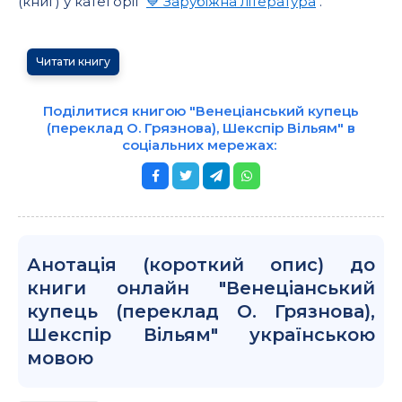
(книг) у категорії "
💙 Зарубіжна література
".
Читати книгу
Поділитися книгою "Венеціанський купець
(переклад О. Грязнова), Шекспір Вільям" в
соціальних мережах:
Анотація (короткий опис) до
книги онлайн "Венеціанський
купець (переклад О. Грязнова),
Шекспір Вільям" українською
мовою