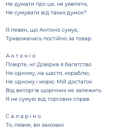
Не думати про це, не уявляти,
Не сумувати від таких думок?
Я певен, що Антоніо сумує,
Тривожачись постійно за товар.
А н т о н і о
Повірте, ні! Довірив я багатство
Не одному, на щастя, кораблю,
Не одному і морю. Мій достаток
Від виторгів щорічних не залежить.
Я не сумую від торгових справ.
С а л а р і н о
То, певне, ви закохані.