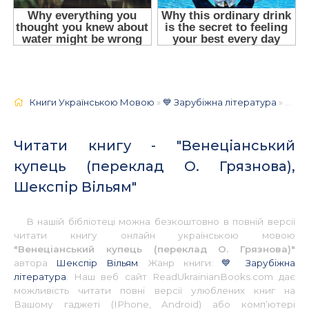
Книги Українською Мовою
»
💙 Зарубіжна література
» Венеціанський купець (переклад О. Грязнова), Шекспір Вільям 📚 - Українською
Читати книгу - "Венеціанський
купець (переклад О. Грязнова),
Шекспір Вільям"
В нашій бібліотеці можна безкоштовно в повній версії
читати книгу онлайн українською мовою
"Венеціанський купець (переклад О. Грязнова)"
автора
Шекспір Вільям
. Жанр книги:
💙 Зарубіжна
література
. Наш веб сайт ReadUkrainianBooks.com дає
можливість читати повні версії улюблених книг на
Вашому гаджеті (IPhone, Android) або комп’ютері