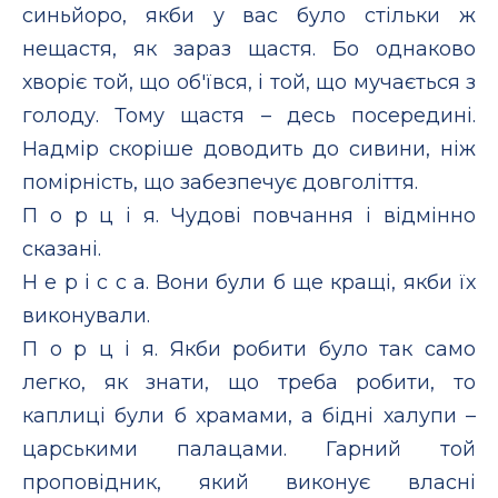
синьйоро, якби у вас було стільки ж
нещастя, як зараз щастя. Бо однаково
хворіє той, що об'ївся, і той, що мучається з
голоду. Тому щастя – десь посередині.
Надмір скоріше доводить до сивини, ніж
помірність, що забезпечує довголіття.
П о р ц і я. Чудові повчання і відмінно
сказані.
Н е р і с с а. Вони були б ще кращі, якби їх
виконували.
П о р ц і я. Якби робити було так само
легко, як знати, що треба робити, то
каплиці були б храмами, а бідні халупи –
царськими палацами. Гарний той
проповідник, який виконує власні