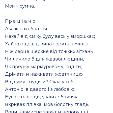
Моя – сумна.
Г р а ц і а н о
А я зіграю блазня:
Нехай від сміху буду весь у зморшках;
Хай краще від вина горить печінка,
Ніж серце шерхне від тяжких зітхань.
Чи личило б для жвавої людини,
Як предку мармуровому, сидіти,
Дрімати й наживати жовтяницю
Від суму і нудьги? Скажу тобі,
Антоніо, відверто і з любов'ю:
Бувають люди, у яких обличчя
Вкриває плівка, мов болотну гладь.
Вони навмисне завжди непорушні,