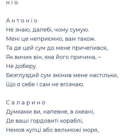
н і о.
А н т о н і о
Не знаю, далебі, чому сумую.
Мені це неприємно, вам також.
Та де цей сум до мене причепився,
Як виник він, яка його причина, –
Не доберу.
Безглуздий сум змінив мене настільки,
Що я себе і сам не впізнаю.
С а л а р и н о
Думками ви, напевне, в океані,
Де ваші гордовиті кораблі,
Немов купці або вельможі моря,