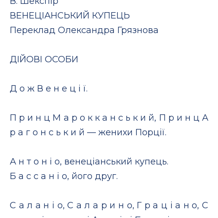
В. Шекспір
ВЕНЕЦІАНСЬКИЙ КУПЕЦЬ
Переклад Олександра Грязнова
ДІЙОВІ ОСОБИ
Д о ж В е н е ц і ї.
П р и н ц М а р о к к а н с ь к и й, П р и н ц А
р а г о н с ь к и й — женихи Порції.
А н т о н і о, венеціанський купець.
Б а с с а н і о, його друг.
С а л а н і о, С а л а р и н о, Г р а ц і а н о, С