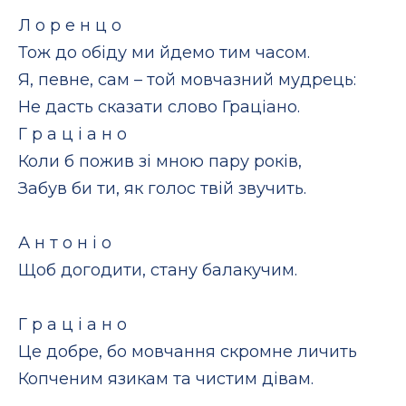
Л о р е н ц о
Тож до обіду ми йдемо тим часом.
Я, певне, сам – той мовчазний мудрець:
Не дасть сказати слово Граціано.
Г р а ц і а н о
Коли б пожив зі мною пару років,
Забув би ти, як голос твій звучить.
А н т о н і о
Щоб догодити, стану балакучим.
Г р а ц і а н о
Це добре, бо мовчання скромне личить
Копченим язикам та чистим дівам.