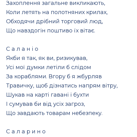
Захоплення загальне викликають,
Коли летять на полотняних крилах,
Обходячи дрібний торговий люд,
Що навздогін поштиво їх вітає.
С а л а н і о
Якби я так, як ви, ризикував,
Усі мої думки летіли б слідом
За кораблями. Вгору б я жбурляв
Травичку, щоб дізнатись напрям вітру,
Шукав на карті гавані і бухти
І сумував би від усіх загроз,
Що завдають товарам небезпеку.
С а л а р и н о