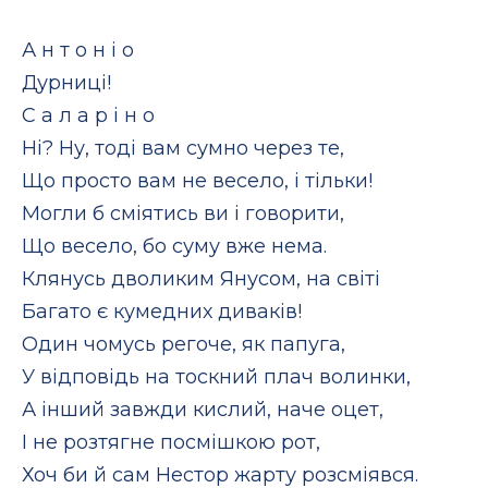
А н т о н і о
Дурниці!
С а л а р і н о
Ні? Ну, тоді вам сумно через те,
Що просто вам не весело, і тільки!
Могли б сміятись ви і говорити,
Що весело, бо суму вже нема.
Клянусь дволиким Янусом, на світі
Багато є кумедних диваків!
Один чомусь регоче, як папуга,
У відповідь на тоскний плач волинки,
А інший завжди кислий, наче оцет,
І не розтягне посмішкою рот,
Хоч би й сам Нестор жарту розсміявся.