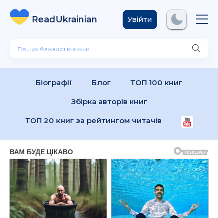
ReadUkrainian
Books
.com
Увійти
Біографії
Блог
ТОП 100 книг
Збірка авторів книг
ТОП 20 книг за рейтингом читачів