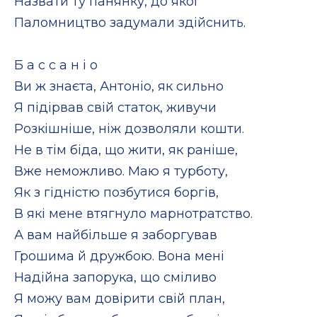
Назвати ту панянку, до якої
Паломництво задумали здійснить.
Б а с с а н і о
Ви ж знаєта, Антоніо, як сильно
Я підірвав свій статок, живучи
Розкішніше, ніж дозволяли кошти.
Не в тім біда, що жити, як раніше,
Вже неможливо. Маю я турботу,
Як з гідністю позбутися боргів,
В які мене втягнуло марнотратство.
А вам найбільше я заборгував
Грошима й дружбою. Вона мені
Надійна запорука, що сміливо
Я можу вам довірити свій план,