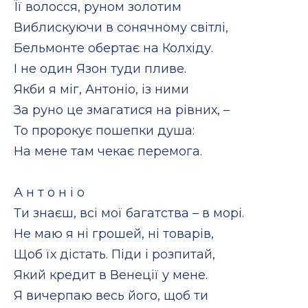
Її волосся, руном золотим
Виблискуючи в сонячному світлі,
Бельмонте обертає на Колхіду.
І не один Язон туди пливе.
Якби я міг, Антоніо, із ними
За руно це змагатися на рівних, –
То пророкує пошепки душа:
На мене там чекає перемога.
А н т о н і о
Ти знаєш, всі мої багатства – в морі.
Не маю я ні грошей, ні товарів,
Щоб їх дістать. Піди і розпитай,
Який кредит в Венеції у мене.
Я вичерпаю весь його, щоб ти