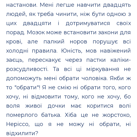
настанови. Мені легше навчити двадцять
людей, як треба чинити, ніж бути одною з
цих двадцяти і дотримуватися своїх
порад. Мозок може встановити закони для
крові, але палкий норов порушує всі
холодні правила. Юність, мов навіжений
заєць, перескакує через пастки каліки-
розсудливості. Та всі ці міркування не
допоможуть мені обрати чоловіка. Якби ж
то "обрати"! Я не смію ні обрати того, кого
хочу, ні відмовити тому, кого не хочу, бо
воля живої дочки має коритися волі
померлого батька. Хіба це не жорстоко,
Неріссо, що я не можу ні обрати, ні
відхилити?