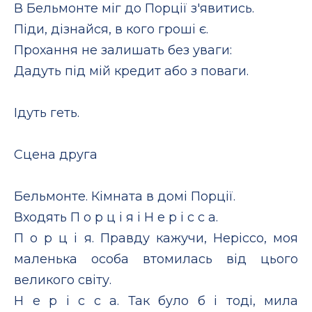
В Бельмонте міг до Порції з'явитись.
Піди, дізнайся, в кого гроші є.
Прохання не залишать без уваги:
Дадуть під мій кредит або з поваги.
Ідуть геть.
Сцена друга
Бельмонте. Кімната в домі Порції.
Входять П о р ц і я і Н е р і с с а.
П о р ц і я. Правду кажучи, Неріссо, моя
маленька особа втомилась від цього
великого світу.
Н е р і с с а. Так було б і тоді, мила