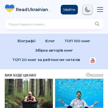
ReadUkrainian
Books
.com
Увійти
Біографії
Блог
ТОП 100 книг
Збірка авторів книг
ТОП 20 книг за рейтингом читачів