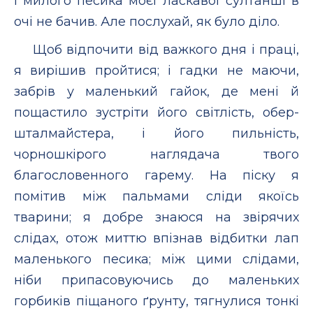
і милого песика моєї ласкавої султанші в
очі не бачив. Але послухай, як було діло.
Щоб відпочити від важкого дня і праці,
я вирішив пройтися; і гадки не маючи,
забрів у маленький гайок, де мені й
пощастило зустріти його світлість, обер-
шталмайстера, і його пильність,
чорношкірого наглядача твого
благословенного гарему. На піску я
помітив між пальмами сліди якоїсь
тварини; я добре знаюся на звірячих
слідах, отож миттю впізнав відбитки лап
маленького песика; між цими слідами,
ніби припасовуючись до маленьких
горбиків піщаного ґрунту, тягнулися тонкі