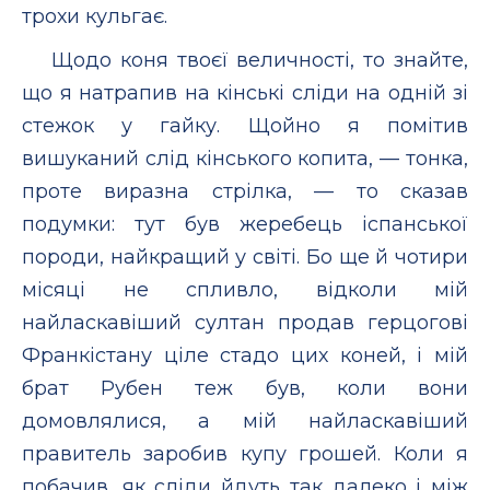
трохи кульгає.
Щодо коня твоєї величності, то знайте,
що я натрапив на кінські сліди на одній зі
стежок у гайку. Щойно я помітив
вишуканий слід кінського копита, — тонка,
проте виразна стрілка, — то сказав
подумки: тут був жеребець іспанської
породи, найкращий у світі. Бо ще й чотири
місяці не спливло, відколи мій
найласкавіший султан продав герцогові
Франкістану ціле стадо цих коней, і мій
брат Рубен теж був, коли вони
домовлялися, а мій найласкавіший
правитель заробив купу грошей. Коли я
побачив, як сліди йдуть так далеко і між