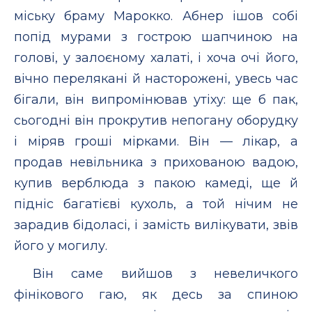
міську браму Марокко. Абнер ішов собі
попід мурами з гострою шапчиною на
голові, у залоєному халаті, і хоча очі його,
вічно перелякані й насторожені, увесь час
бігали, він випромінював утіху: ще б пак,
сьогодні він прокрутив непогану оборудку
і міряв гроші мірками. Він — лікар, а
продав невільника з прихованою вадою,
купив верблюда з пакою камеді, ще й
підніс багатієві кухоль, а той нічим не
зарадив бідоласі, і замість вилікувати, звів
його у могилу.
Він саме вийшов з невеличкого
фінікового гаю, як десь за спиною