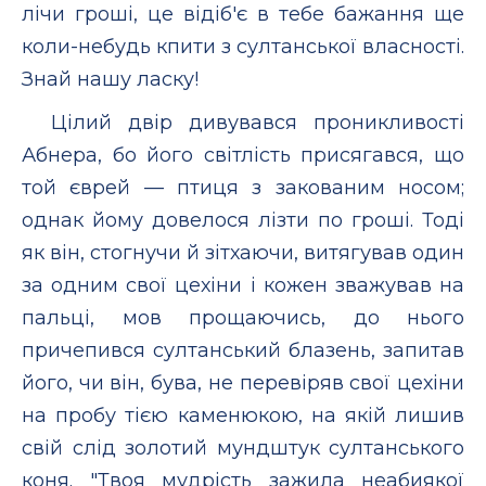
лічи гроші, це відіб'є в тебе бажання ще
коли-небудь кпити з султанської власності.
Знай нашу ласку!
Цілий двір дивувався проникливості
Абнера, бо його світлість присягався, що
той єврей — птиця з закованим носом;
однак йому довелося лізти по гроші. Тоді
як він, стогнучи й зітхаючи, витягував один
за одним свої цехіни і кожен зважував на
пальці, мов прощаючись, до нього
причепився султанський блазень, запитав
його, чи він, бува, не перевіряв свої цехіни
на пробу тією каменюкою, на якій лишив
свій слід золотий мундштук султанського
коня. "Твоя мудрість зажила неабиякої