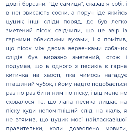
довгі борозни. "Це самиця", сказав я собі, і
в неї звисають соски, а поруч іде якийсь
цуцик; інші сліди поряд, де був легко
зметений пісок, свідчили, що це звір із
гарними обвислими вухами, і я помітив,
що пісок між двома вервечками собачих
слідів був виразно зметений, отож і
подумав, що в одного з песиків є гарна
китичка на хвості, яка чимось нагадує
пташиний чубок, і йому надто подобається
раз по раз бити ним по піску; і від мене не
сховалося те, що лапа песика лишає на
піску куди непомітніший слід; на жаль, я
не втямив, що цуцик моєї найласкавішої
правительки, коли дозволено мовити,