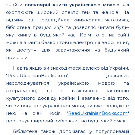
знайти
популярні книги українською мовою
, які
охоплюють широкий спектр тем та жанрів. На
відміну від традиційних книжкових магазинів,
бібліотека працює 24/7 та дозволяє читати будь-
яку книгу в будь-який час. Крім того, на сайті
можна знайти безкоштовні електронні версії книг,
які доступні для завантаження на будь-який
пристрій.
Навіть якщо ви знаходитеся далеко від України,
"ReadUkrainianBooks.com" дозволяє
насолоджуватися українською мовою та
літературою, що є важливою частиною
культурного досвіду країни. Незалежно від того,
чи ви новачок української мови, чи вже володієте
нею на рівні носія, "
ReadUkrainianBooks.com
"
пропонує широкий вибір книг на будь-який смак.
Бібліотека також допомагає у популяризації