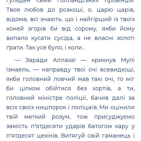
гульден семи голландських провінцій.
Твоя любов до розкоші, о, царю царів,
відома, всі знають, що і найгірший із твоїх
коней згорів би від сорому, якби йому
випало кусати сусіда, а не власні золоті
ґрати. Так усе було, і коли…
— Заради Аллаха! — крикнув Мулі
Ізмаель, — направду твої очі всевидющі,
якби головний ловчий мав такі очі, то міг
би цілком обійтися без хортів, а ти,
головний міністре поліції, бачив далі за
всіх своїх нишпорок і поліцаїв. Ми оцінили
твій меткий розум, тож присуджуємо
замість п'ятдесяти ударів батогом кару у
п'ятдесят цехінів. Витягуй свій гаманець і