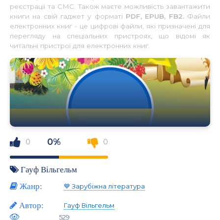
реєстрації та СМС. Також маєте можливість завантажити
книги на свій гаджет у форматі
PDF, EPUB, FB2.
Файли
електронних книг - це цифрові файли, які призначені для
перегляду на спеціальних пристроях, що відомі як
читальні пристрої для електронних книг.
0%
0
0
Гауф Вільгельм
Жанр:
💙 Зарубіжна література
Автор:
Гауф Вільгельм
529