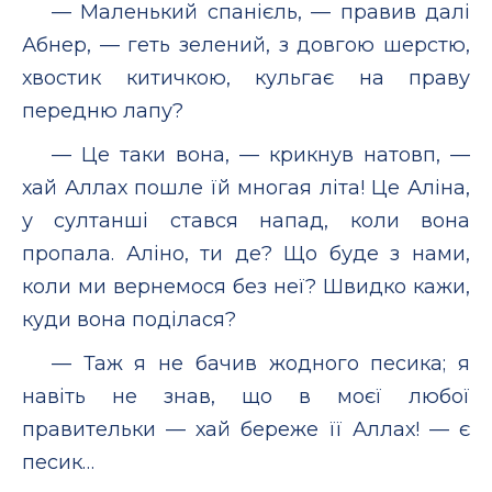
— Маленький спанієль, — правив далі
Абнер, — геть зелений, з довгою шерстю,
хвостик китичкою, кульгає на праву
передню лапу?
— Це таки вона, — крикнув натовп, —
хай Аллах пошле їй многая літа! Це Аліна,
у султанші стався напад, коли вона
пропала. Аліно, ти де? Що буде з нами,
коли ми вернемося без неї? Швидко кажи,
куди вона поділася?
— Таж я не бачив жодного песика; я
навіть не знав, що в моєї любої
правительки — хай береже її Аллах! — є
песик…