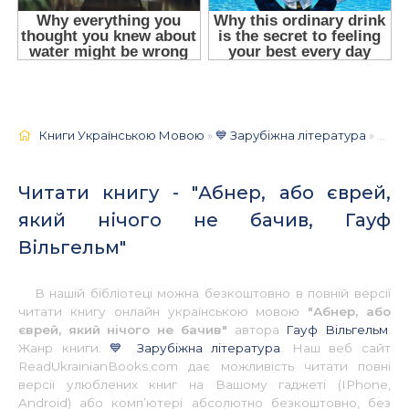
Книги Українською Мовою
»
💙 Зарубіжна література
» Абнер, або єврей, який нічого не бачив, Гауф Вільгельм 📚 - Українською
Читати книгу - "Абнер, або єврей,
який нічого не бачив, Гауф
Вільгельм"
В нашій бібліотеці можна безкоштовно в повній версії
читати книгу онлайн українською мовою
"Абнер, або
єврей, який нічого не бачив"
автора
Гауф Вільгельм
.
Жанр книги:
💙 Зарубіжна література
. Наш веб сайт
ReadUkrainianBooks.com дає можливість читати повні
версії улюблених книг на Вашому гаджеті (IPhone,
Android) або комп’ютері абсолютно безкоштовно, без