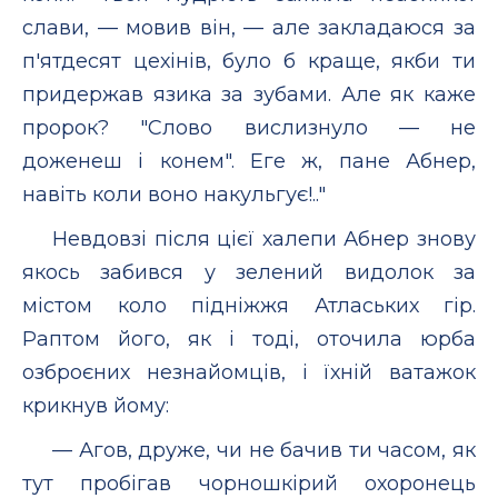
слави, — мовив він, — але закладаюся за
п'ятдесят цехінів, було б краще, якби ти
придержав язика за зубами. Але як каже
пророк? "Слово вислизнуло — не
доженеш і конем". Еге ж, пане Абнер,
навіть коли воно накульгує!.."
Невдовзі після цієї халепи Абнер знову
якось забився у зелений видолок за
містом коло підніжжя Атлаських гір.
Раптом його, як і тоді, оточила юрба
озброєних незнайомців, і їхній ватажок
крикнув йому:
— Агов, друже, чи не бачив ти часом, як
тут пробігав чорношкірий охоронець