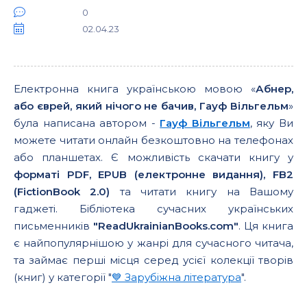
0
02.04.23
Електронна книга українською мовою «
Абнер,
або єврей, який нічого не бачив, Гауф Вільгельм
»
була написана автором -
Гауф Вільгельм
, яку Ви
можете читати онлайн безкоштовно на телефонах
або планшетах. Є можливість скачати книгу у
форматі PDF, EPUB (електронне видання), FB2
(FictionBook 2.0)
та читати книгу на Вашому
гаджеті. Бібліотека сучасних українських
письменників
"ReadUkrainianBooks.com"
. Ця книга
є найпопулярнішою у жанрі для сучасного читача,
та займає перші місця серед усієї колекції творів
(книг) у категорії "
💙 Зарубіжна література
".