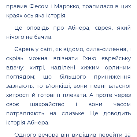
правив Фесом і Марокко, трапилася в цих
краях ось яка історія.
Це оповідь про Абнера, єврея, який
нічого не бачив.
Євреїв у світі, як відомо, сила-силенна, і
скрізь можна впізнати їхню єврейську
вдачу: хитрі, наділені хижим орлиним
поглядом; що більшого приниження
зазнають, то в'юнкіші; вони певні власної
хитрості й готові її плекати. А проте через
своє шахрайство і вони часом
потрапляють на слизьке. Це доводить
історія Абнера.
Одного вечора він вирішив перейти за