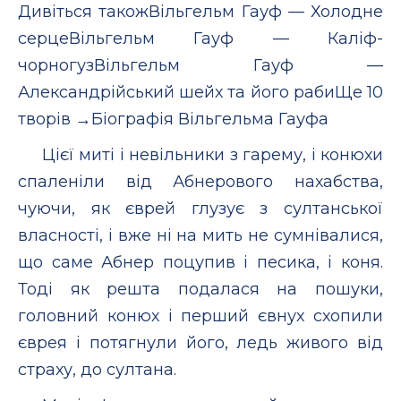
Дивіться такожВільгельм Гауф — Холодне
серцеВільгельм Гауф — Каліф-
чорногузВільгельм Гауф —
Александрійський шейх та його рабиЩе 10
творів →Біографія Вільгельма Гауфа
Цієї миті і невільники з гарему, і конюхи
спаленіли від Абнерового нахабства,
чуючи, як єврей глузує з султанської
власності, і вже ні на мить не сумнівалися,
що саме Абнер поцупив і песика, і коня.
Тоді як решта подалася на пошуки,
головний конюх і перший євнух схопили
єврея і потягнули його, ледь живого від
страху, до султана.