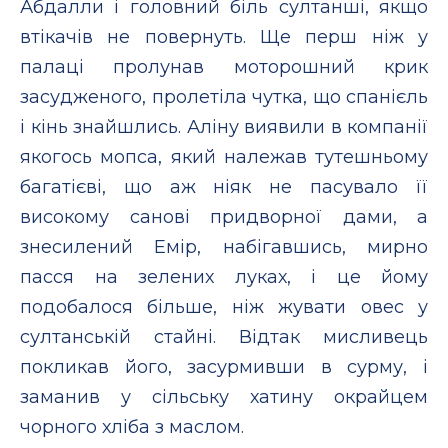
Абдалли і головний біль султанші, якщо
втікачів не повернуть. Ще перш ніж у
палаці пролунав моторошний крик
засудженого, пролетіла чутка, що спанієль
і кінь знайшлись. Аліну виявили в компанії
якогось мопса, який належав тутешньому
багатієві, що аж ніяк не пасувало її
високому санові придворної дами, а
знесилений Емір, набігавшись, мирно
пасся на зелених луках, і це йому
подобалося більше, ніж жувати овес у
султанській стайні. Відтак мисливець
покликав його, засурмивши в сурму, і
заманив у сільську хатину окрайцем
чорного хліба з маслом.