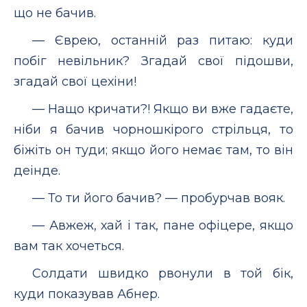
що не бачив.
— Єврею, останній раз питаю: куди
побіг невільник? Згадай свої підошви,
згадай свої цехіни!
— Нащо кричати?! Якщо ви вже гадаєте,
ніби я бачив чорношкірого стрільця, то
біжіть он туди; якщо його немає там, то він
деінде.
— То ти його бачив? — пробурчав вояк.
— Авжеж, хай і так, пане офіцере, якщо
вам так хочеться.
Солдати швидко рвонули в той бік,
куди показував Абнер.