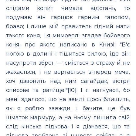
слідами копит чимала відстань, то
подумав: він гарцює гарним галопом,
браво; і лише мій правитель гідний мати
такого коня, і я мимоволі згадав бойового
коня, про якого написано в Книзі: "Б'є
ногою в долині і тішиться силою, іде він
насупроти зброї, — сміється з страху й не
жахається, і не вертається з-перед меча,
хоч дзвонить над ним сагайдак, вістря
списове та ратище!"[10]. І я нагнувся, бо
мені здалося, що на землі щось блищить,
як я роблю завжди, і бачите, це був
шматок мармуру, а на ньому лишила свій
слід кінська підкова, і я дізнався, що та
підкова зроблена зі щирого срібла; а я