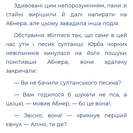
Здивовані цим непорозумінням, пани зі
стайні вирішили й далі напирати на
Абнера, але цьому завадила інша подія.
Обставини збіглися так, що саме в цей
час утік і песик султанші. Юрба чорних
невільників кинулася на його пошуки;
помітивши Абнера, вони здалеку
закричали:
— Ви не бачили султанського песика?
— Вам годилося б шукати не пса, а
цюцю, — мовив Абнер, — бо це вона!..
— Звісно, вона! — крикнув перший
євнух. — Аліно, ти де?