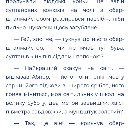
пролунали людські крики: це загін
султанових конюхів на чолі з обер-
шталмайстером роззирався навсібіч, ніби
пильно шукаючи щось загублене.
— Гей, хлопче, — гукнув до нього обер-
шталмайстер, — чи не мчав тут бува,
султанів кінь під сідлом і попоною?
— Найкращий скакун на світі, —
відказав Абнер, — його ноги тонкі, мов у
сарни, його підкови зі щирого срібла, його
грива міниться, мов світильник у школі на
велику суботу, два метри заввишки, хвіст
півметра завдовжки, а мундштук золотий?
— Так, це він! — крикнув обер-