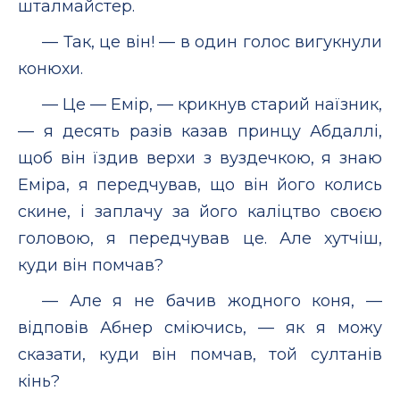
шталмайстер.
— Так, це він! — в один голос вигукнули
конюхи.
— Це — Емір, — крикнув старий наїзник,
— я десять разів казав принцу Абдаллі,
щоб він їздив верхи з вуздечкою, я знаю
Еміра, я передчував, що він його колись
скине, і заплачу за його каліцтво своєю
головою, я передчував це. Але хутчіш,
куди він помчав?
— Але я не бачив жодного коня, —
відповів Абнер сміючись, — як я можу
сказати, куди він помчав, той султанів
кінь?