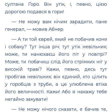
султана Ґоро. Він утік, і, певно, цією
дорогою подався в гори!
— Не можу вам нічим зарадити, пане
генерал, — мовив Абнер.
— А ти той єврей, який не побачив коня
і собаку? Тут інша річ; тут утік невільник;
може, ти нанюхаєш його піт у повітрі?
Може, ти побачиш слід його стрімких ніг у
високій траві? Кажи, певно, десь тут
пробігав невільник; він єдиний, хто цілить
у горобців з труби, а це улюблена втіха
його величності. Кажи! Або я накажу тебе
негайно закувати!
— Не можу нічого сказати, я бачив те,