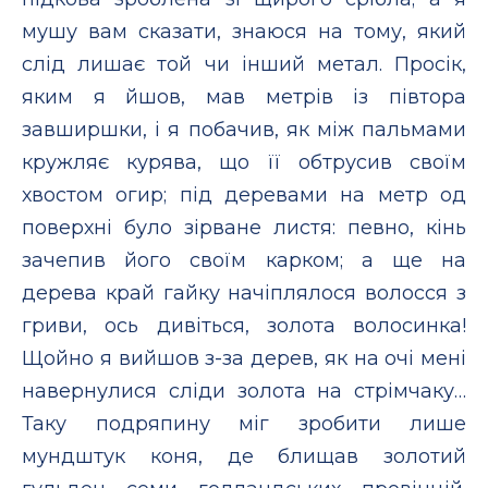
мушу вам сказати, знаюся на тому, який
слід лишає той чи інший метал. Просік,
яким я йшов, мав метрів із півтора
завширшки, і я побачив, як між пальмами
кружляє курява, що її обтрусив своїм
хвостом огир; під деревами на метр од
поверхні було зірване листя: певно, кінь
зачепив його своїм карком; а ще на
дерева край гайку начіплялося волосся з
гриви, ось дивіться, золота волосинка!
Щойно я вийшов з-за дерев, як на очі мені
навернулися сліди золота на стрімчаку…
Таку подряпину міг зробити лише
мундштук коня, де блищав золотий