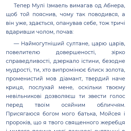
Тепер Мулі Ізмаель вимагав од Абнера,
щоб той пояснив, чому так поводився, а
він уже, здається, опанував себе, тож тричі
вдаривши чолом, почав:
— Наймогутніший султане, царю царів,
повелителю довершеності, зірко
справедливості, дзеркало істини, безодне
мудрості, ти, хто випромінює блиск золота,
променистий мов діамант, твердий наче
криця, послухай мене, оскільки твоєму
невільникові дозволяєш ти звести голос
перед твоїм осяйним обличчям.
Присягаюся богом мого батька, Мойсея і
пророків, що я твого священного жеребця