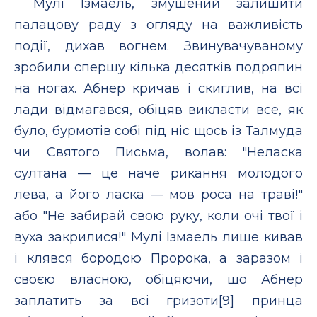
Мулі Ізмаель, змушений залишити
палацову раду з огляду на важливість
події, дихав вогнем. Звинувачуваному
зробили спершу кілька десятків подряпин
на ногах. Абнер кричав і скиглив, на всі
лади відмагався, обіцяв викласти все, як
було, бурмотів собі під ніс щось із Талмуда
чи Святого Письма, волав: "Неласка
султана — це наче рикання молодого
лева, а його ласка — мов роса на траві!"
або "Не забирай свою руку, коли очі твої і
вуха закрилися!" Мулі Ізмаель лише кивав
і клявся бородою Пророка, а заразом і
своєю власною, обіцяючи, що Абнер
заплатить за всі гризоти[9] принца