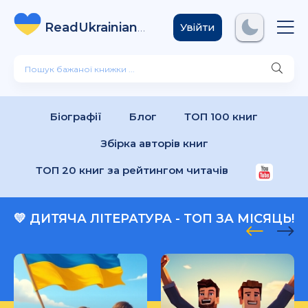
ReadUkrainian
Books
.com
Увійти
Біографії
Блог
ТОП 100 книг
Збірка авторів книг
ТОП 20 книг за рейтингом читачів
💛 ДИТЯЧА ЛІТЕРАТУРА - ТОП ЗА МІСЯЦЬ!