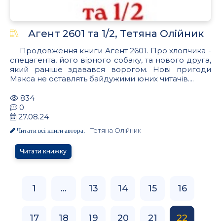
Агент 2601 та 1/2, Тетяна Олiйник
Продовження книги Агент 2601. Про хлопчика -
спецагента, його вiрного собаку, та нового друга,
який раніше здавався ворогом. Новi пригоди
Макса не оставлять байдужими юних читачів....
834
0
27.08.24
Тетяна Олiйник
Читати всі книги автора:
Читати книжку
1
...
13
14
15
16
17
18
19
20
21
22