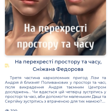
На перехресті простору та часу,
Сніжана Федорова
Третя частина карколомних пригод Лізи та
Андрія й близнят Поливанових у просторі та часі,
після викрадення Андрія таємним Центром
досліджень… Чи вдасться цій четвірці зустрітись у
просторі та часі, аби допомогти маленьким Даші та
Сергійку зустрітись з втраченою для тих мамою?.....
399