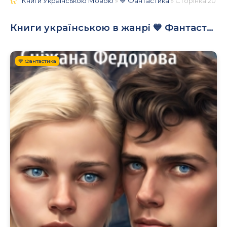
Книги Українською Мовою
»
💙 Фантастика
» Сторінка 20
Книги українською в жанрі 💙 Фантастика
💙 Фантастика