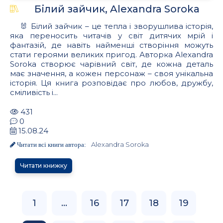
Білий зайчик, Alexandra Soroka
🐰 Білий зайчик – це тепла і зворушлива історія,
яка переносить читачів у світ дитячих мрій і
фантазій, де навіть найменші створіння можуть
стати героями великих пригод. Авторка Alexandra
Soroka створює чарівний світ, де кожна деталь
має значення, а кожен персонаж – своя унікальна
історія. Ця книга розповідає про любов, дружбу,
сміливість і...
431
0
15.08.24
Alexandra Soroka
Читати всі книги автора:
Читати книжку
1
...
16
17
18
19