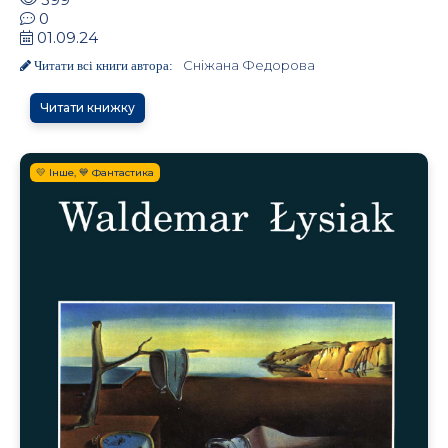
0
01.09.24
Сніжана Федорова
Читати всі книги автора:
Читати книжку
💛 Інше, 💙 Фантастика
.