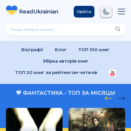
ReadUkrainian
Books
.com
Увійти
Біографії
Блог
ТОП 100 книг
Збірка авторів книг
ТОП 20 книг за рейтингом читачів
💙 ФАНТАСТИКА - ТОП ЗА МІСЯЦЬ!