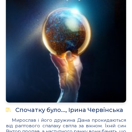
Спочатку було..., Ірина Червінська
Мирослав і його дружина Діана прокидаються
від раптового спалаху світла за вікном. Їхній син
Віктор пропав, а наступного ранку вони бачать, що