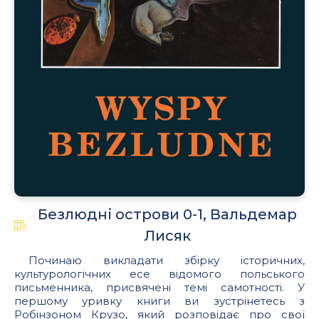
Безлюдні острови 0-1, Вальдемар
Лисяк
Починаю викладати збірку історичних,
культурологічних есе відомого польського
письменника, присвячені темі самотності. У
першому уривку книги ви зустрінетесь з
Робінзоном Крузо, який розповідає про свої