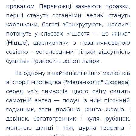
провалом. Переможці зазнають поразки,
перші стануть останніми, великі стануть
карликами, багаті збанкрутують, щасливі
потонуть у сльозах. «"Щастя — це жінка"
(Ніцше); щасливчики з незаплямованою
совістю - рогоносцями. Тільки відсутність
сумнівів приносить золоті лаври.
На одному з найгеніальніших малюнків
в історії мистецтва ("Меланхолія" Дюрера)
серед усіх символів цього світу сидить
самотній ангел — поруч із ним пісочний
годинник, ваги, драбина, книга, жорна. і
дзвінок, багатогранник і куля, рубанок,
молоток, щипці і ніж, дурна тварина і