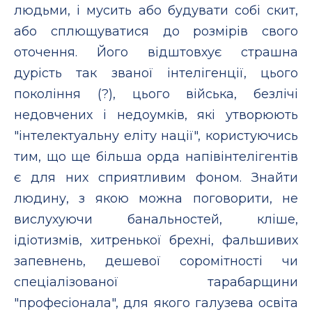
людьми, і мусить або будувати собі скит,
або сплющуватися до розмірів свого
оточення. Його відштовхує страшна
дурість так званої інтелігенції, цього
покоління (?), цього війська, безлічі
недовчених і недоумків, які утворюють
"інтелектуальну еліту нації", користуючись
тим, що ще більша орда напівінтелігентів
є для них сприятливим фоном. Знайти
людину, з якою можна поговорити, не
вислухуючи банальностей, кліше,
ідіотизмів, хитренької брехні, фальшивих
запевнень, дешевої соромітності чи
спеціалізованої тарабарщини
"професіонала", для якого галузева освіта