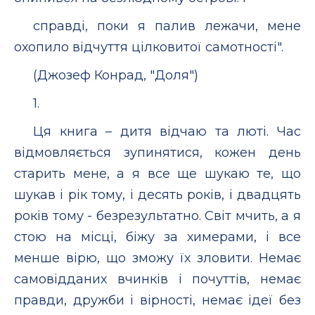
справді, поки я палив лежачи, мене
охопило відчуття цілковитої самотності".
(Джозеф Конрад, "Доля")
1.
Ця книга – дитя відчаю та люті. Час
відмовляється зупинятися, кожен день
старить мене, а я все ще шукаю те, що
шукав і рік тому, і десять років, і двадцять
років тому - безрезультатно. Світ мчить, а я
стою на місці, біжу за химерами, і все
менше вірю, що зможу їх зловити. Немає
самовідданих вчинків і почуттів, немає
правди, дружби і вірності, немає ідеї без