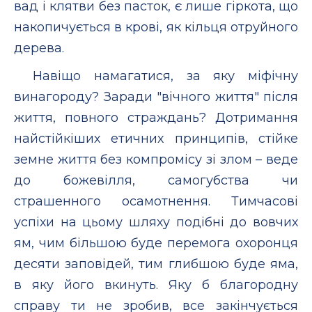
вад і клятви без пасток, є лише гіркота, що
накопичується в крові, як кільця отруйного
дерева.
Навіщо намагатися, за яку міфічну
винагороду? Заради "вічного життя" після
життя, повного страждань? Дотримання
найстійкіших етичних принципів, стійке
земне життя без компромісу зі злом – веде
до божевілля, самогубства чи
страшенного осамотнення. Тимчасові
успіхи на цьому шляху подібні до вовчих
ям, чим більшою буде перемога охоронця
десяти заповідей, тим глибшою буде яма,
в яку його вкинуть. Яку б благородну
справу ти не зробив, все закінчується