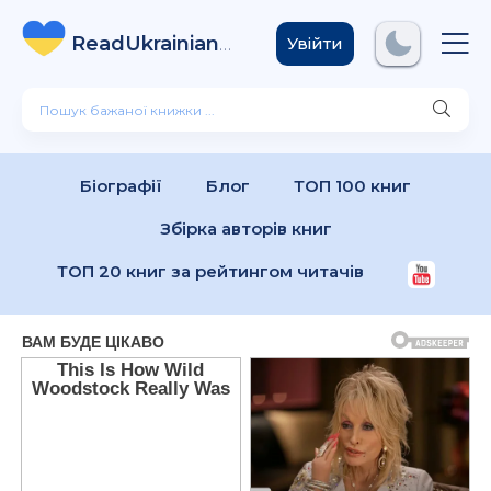
ReadUkrainian
Books
.com
Увійти
Біографії
Блог
ТОП 100 книг
Збірка авторів книг
ТОП 20 книг за рейтингом читачів