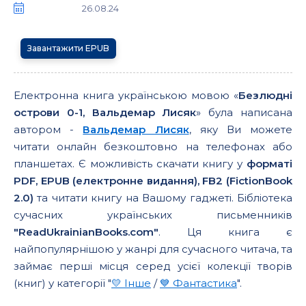
26.08.24
Завантажити EPUB
Електронна книга українською мовою «
Безлюдні
острови 0-1, Вальдемар Лисяк
» була написана
автором -
Вальдемар Лисяк
, яку Ви можете
читати онлайн безкоштовно на телефонах або
планшетах. Є можливість скачати книгу у
форматі
PDF, EPUB (електронне видання), FB2 (FictionBook
2.0)
та читати книгу на Вашому гаджеті. Бібліотека
сучасних українських письменників
"ReadUkrainianBooks.com"
. Ця книга є
найпопулярнішою у жанрі для сучасного читача, та
займає перші місця серед усієї колекції творів
(книг) у категорії "
💛 Інше
/
💙 Фантастика
".