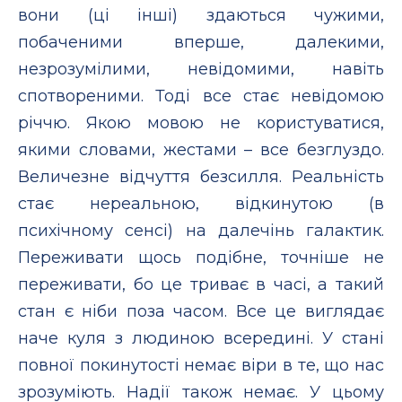
вони (ці інші) здаються чужими,
побаченими вперше, далекими,
незрозумілими, невідомими, навіть
спотвореними. Тоді все стає невідомою
річчю. Якою мовою не користуватися,
якими словами, жестами – все безглуздо.
Величезне відчуття безсилля. Реальність
стає нереальною, відкинутою (в
психічному сенсі) на далечінь галактик.
Переживати щось подібне, точніше не
переживати, бо це триває в часі, а такий
стан є ніби поза часом. Все це виглядає
наче куля з людиною всередині. У стані
повної покинутості немає віри в те, що нас
зрозуміють. Надії також немає. У цьому