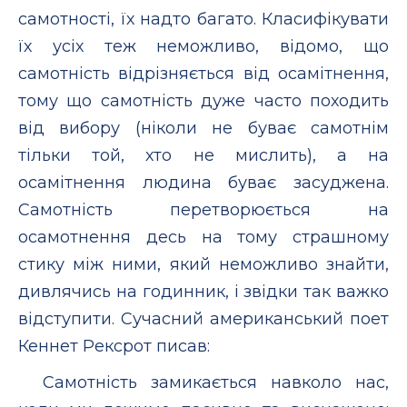
самотності, їх надто багато. Класифікувати
їх усіх теж неможливо, відомо, що
самотність відрізняється від осамітнення,
тому що самотність дуже часто походить
від вибору (ніколи не буває самотнім
тільки той, хто не мислить), а на
осамітнення людина буває засуджена.
Самотність перетворюється на
осамотнення десь на тому страшному
стику між ними, який неможливо знайти,
дивлячись на годинник, і звідки так важко
відступити. Сучасний американський поет
Кеннет Рексрот писав:
Самотність замикається навколо нас,