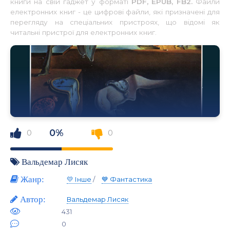
книги на свій гаджет у форматі
PDF, EPUB, FB2.
Файли
електронних книг - це цифрові файли, які призначені для
перегляду на спеціальних пристроях, що відомі як
читальні пристрої для електронних книг.
0%
0
0
Вальдемар Лисяк
Жанр:
💛 Інше
/
💙 Фантастика
Автор:
Вальдемар Лисяк
431
0