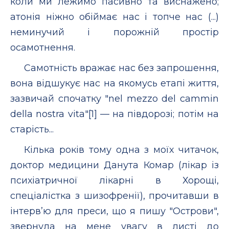
коли ми лежимо пасивно та виснажено;
атонія ніжно обіймає нас і топче нас (...)
неминучий і порожній простір
осамотнення.
Самотність вражає нас без запрошення,
вона відшукує нас на якомусь етапі життя,
зазвичай спочатку "nel mezzo del cammin
della nostra vita"[1] — на півдорозі; потім на
старість...
Кілька років тому одна з моїх читачок,
доктор медицини Данута Комар (лікар із
психіатричної лікарні в Хорощі,
спеціалістка з шизофренії), прочитавши в
інтерв’ю для преси, що я пишу "Острови",
звернула на мене увагу в листі до