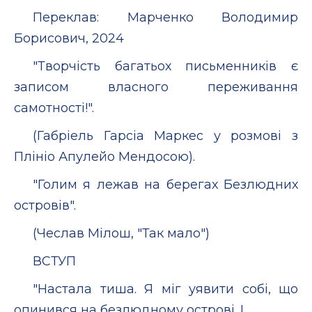
Переклав: Марченко Володимир
Борисович, 2024
"Творчість багатьох письменників є
записом власного переживання
самотності!".
(Габріель Гарсіа Маркес у розмові з
Плініо Апулейо Мендосою).
"Голим я лежав на берегах Безлюдних
островів".
(Чеслав Мілош, "Так мало")
ВСТУП
"Настала тиша. Я міг уявити собі, що
опинився на безлюдному острові. І