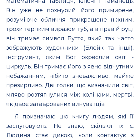
математична таблиця, ключі і гаманець.
Він уже не похмурий; його примирене,
розуміюче обличчя прикрашене ніжним,
трохи терпким виразом губ, а в правій руці
він тримає символ Буття, який так часто
зображують художники (Блейк та інші),
інструмент, яким Бог окреслив світ -
циркуль. Він тримає його з явно відчутним
небажанням, нібито зневажливо, майже
презирливо. Дві голки, що визначили світ,
мляво розтягнулися між колінами, мертві,
як двоє затаврованих винуватців...
Я призначаю цю книгу людям, які її
заслуговують. Не знаю, скільки їх є.
Людина стає дикою, коли контактує з