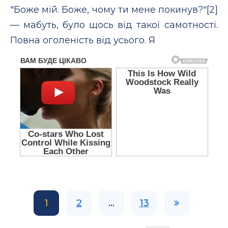
"Боже мій. Боже, чому ти мене покинув?"[2]
— мабуть, було щось від такої самотності.
Повна оголеність від усього. Я
1
2
...
13