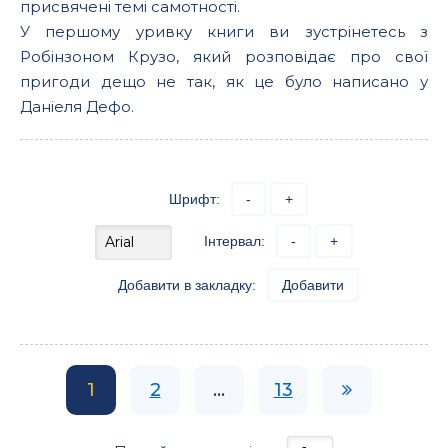
присвячені темі самотності.
У першому уривку книги ви зустрінетесь з
Робінзоном Крузо, який розповідає про свої
пригоди дещо не так, як це було написано у
Даніеля Дефо.
Шрифт:
-
+
Інтервал:
-
+
Добавити в закладку:
Добавити
1
2
...
13