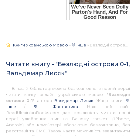
Книги Українською Мовою
»
💛 Інше
» Безлюдні острови 0-1, Вальдемар Лисяк 📚 - Українською
Читати книгу - "Безлюдні острови 0-1,
Вальдемар Лисяк"
В нашій бібліотеці можна безкоштовно в повній версії
читати книгу онлайн українською мовою
"Безлюдні
острови 0-1"
автора
Вальдемар Лисяк
. Жанр книги:
💛
Інше
/
💙 Фантастика
. Наш веб сайт
ReadUkrainianBooks.com дає можливість читати повні
версії улюблених книг на Вашому гаджеті (IPhone,
Android) або комп’ютері абсолютно безкоштовно, без
реєстрації та СМС. Також маєте можливість завантажити