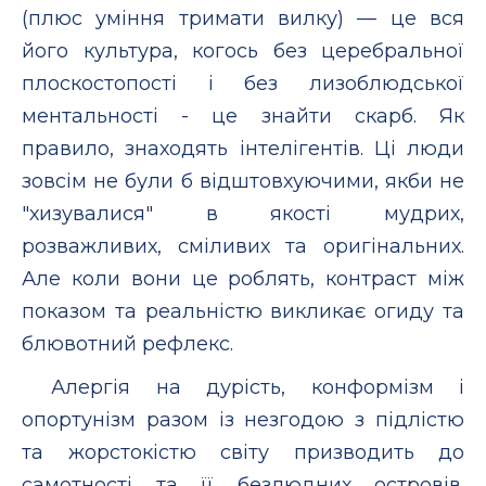
(плюс уміння тримати вилку) — це вся
його культура, когось без церебральної
плоскостопості і без лизоблюдської
ментальності - це знайти скарб. Як
правило, знаходять інтелігентів. Ці люди
зовсім не були б відштовхуючими, якби не
"хизувалися" в якості мудрих,
розважливих, сміливих та оригінальних.
Але коли вони це роблять, контраст між
показом та реальністю викликає огиду та
блювотний рефлекс.
Алергія на дурість, конформізм і
опортунізм разом із незгодою з підлістю
та жорстокістю світу призводить до
самотності та її безлюдних островів.