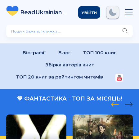
ReadUkrainian
Books
.com
Увійти
Біографії
Блог
ТОП 100 книг
Збірка авторів книг
ТОП 20 книг за рейтингом читачів
💙 ФАНТАСТИКА - ТОП ЗА МІСЯЦЬ!