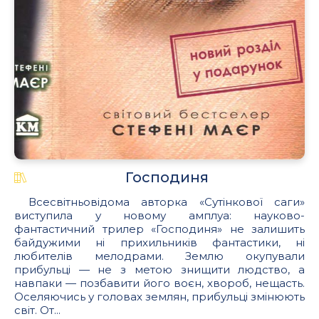
Господиня
Всесвітньовідома авторка «Сутінкової саги»
виступила у новому амплуа: науково-
фантастичний трилер «Господиня» не залишить
байдужими ні прихильників фантастики, ні
любителів мелодрами. Землю окупували
прибульці — не з метою знищити людство, а
навпаки — позбавити його воєн, хвороб, нещасть.
Оселяючись у головах землян, прибульці змінюють
світ. От...