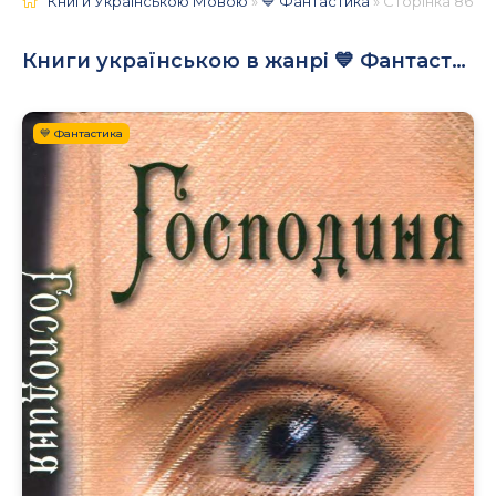
Книги Українською Мовою
»
💙 Фантастика
» Сторінка 86
Книги українською в жанрі 💙 Фантастика
💙 Фантастика