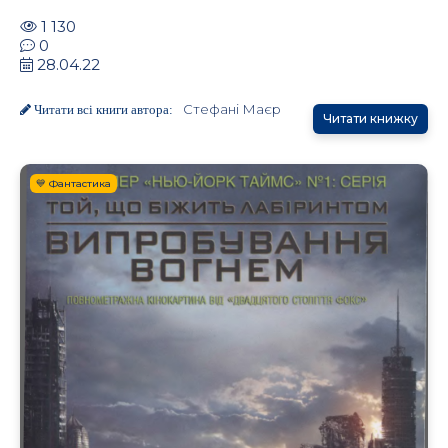
1 130
0
28.04.22
Стефані Маєр
Читати всі книги автора:
Читати книжку
💙 Фантастика
.