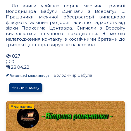
До книги увійшла перша частина трилогії
Володимира Бабули «Сигнали з Всесвіту». …
Працівники місячної обсерваторії випадково
фіксують таємничі радіосигнали, що надходять від
зірки Проксима Центавра. Сигнали з Всесвіту
виявляються штучного походження. З метою
налагодження контакту із космічними братами до
тризір’я Центавра вирушає на кораблі...
827
0
28.04.22
Володимир Бабула
Читати всі книги автора:
Читати книжку
💙 Фантастика