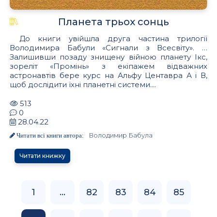
Планета трьох сонць
До книги увійшла друга частина трилогії
Володимира Бабули «Сигнали з Всесвіту». …
Залишивши позаду знищену війною планету Ікс,
зореліт «Промінь» з екіпажем відважних
астронавтів бере курс на Альфу Центавра А і В,
щоб дослідити їхні планетні системи....
513
0
28.04.22
Володимир Бабула
Читати всі книги автора:
Читати книжку
1
...
82
83
84
85