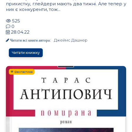
прихистку, глейдери мають два тижні. Але тепер у
них є конкуренти, тож...
525
0
28.04.22
Джеймс Дашнер
Читати всі книги автора:
Читати книжку
💙 Фантастика