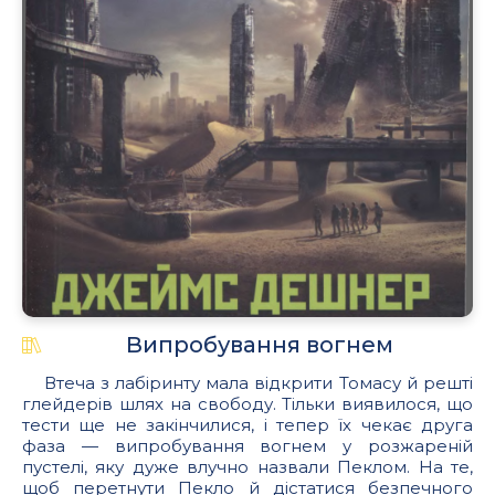
Випробування вогнем
Втеча з лабіринту мала відкрити Томасу й решті
глейдерів шлях на свободу. Тільки виявилося, що
тести ще не закінчилися, і тепер їх чекає друга
фаза — випробування вогнем у розжареній
пустелі, яку дуже влучно назвали Пеклом. На те,
щоб перетнути Пекло й дістатися безпечного