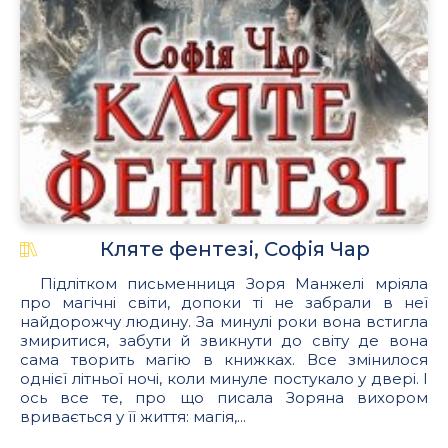
Кляте фентезі, Софія Чар
Підлітком письменниця Зоря Манжелі мріяла
про магічні світи, допоки ті не забрали в неї
найдорожчу людину. За минулі роки вона встигла
змиритися, забути й звикнути до світу де вона
сама творить магію в книжках. Все змінилося
однієї літньої ночі, коли минуле постукало у двері. І
ось все те, про що писала Зоряна вихором
вривається у її життя: магія,...