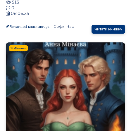
513
0
08.06.25
Софія Чар
Читати всі книги автора:
Читати книжку
💛 Фентезі
.