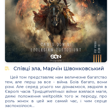
Співці зла, Марчін Швонковський
Цей том представляє нам величезне багатство
тем, але перш за все - війна. Боїв багато, вони
різні. Але серед усього ми дізнаємося, звідкіля в
Європі часів Тридцятилітньої війни взялася магія,
деякі положення weltpolitik того ж періоду, про
роль жінок в цей же самий час, і чим серце
заспокоїлося....