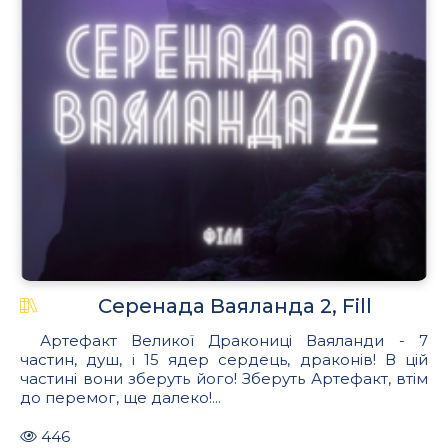
Серенада Ваяланда 2, Fill
Артефакт Великої Дракониці Ваяланди - 7
частин, душ, і 15 ядер сердець, драконів! В цій
частині вони зберуть його! Зберуть Артефакт, втім
до перемог, ще далеко!...
446