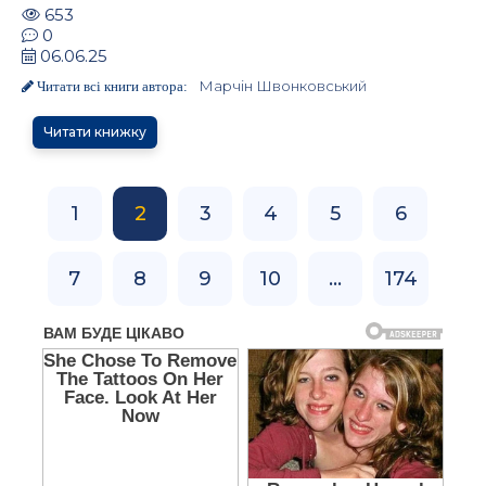
653
0
06.06.25
Марчін Швонковський
Читати всі книги автора:
Читати книжку
1
2
3
4
5
6
7
8
9
10
...
174