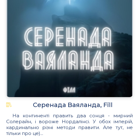
Серенада Ваяланда, Fill
На континенті править два сонця - мирний
Солерайн, і вороже Нордалінсі. У обох імперій,
кардинально різні методи правити. Але тут, не
тільки про це)...