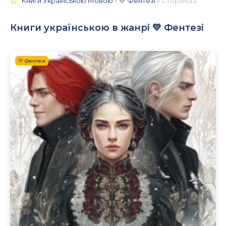
Книги Українською Мовою
»
💛 Фентезі
» Сторінка 2
Книги українською в жанрі 💛 Фентезі
💛 Фентезі