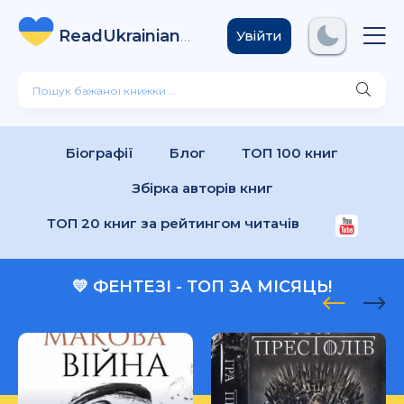
ReadUkrainian
Books
.com
Увійти
Біографії
Блог
ТОП 100 книг
Збірка авторів книг
ТОП 20 книг за рейтингом читачів
💛 ФЕНТЕЗІ - ТОП ЗА МІСЯЦЬ!