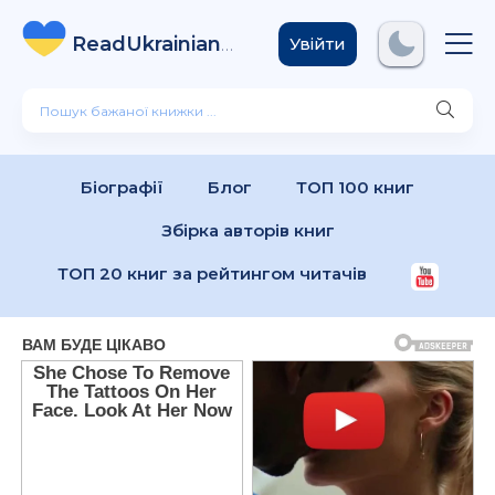
ReadUkrainian
Books
.com
Увійти
Біографії
Блог
ТОП 100 книг
Збірка авторів книг
ТОП 20 книг за рейтингом читачів