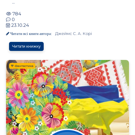
...
784
0
23.10.24
Джеймс С. А. Корі
Читати всі книги автора:
Читати книжку
💙 Фантастика