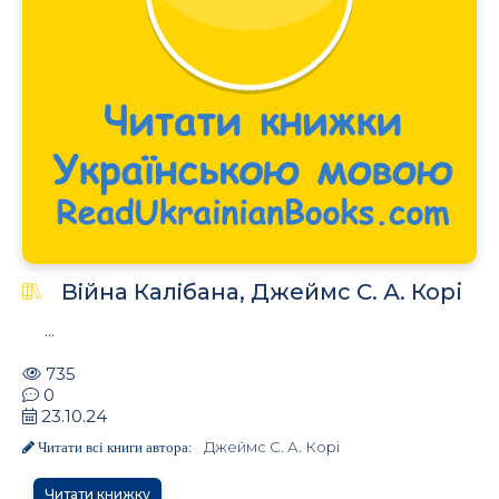
Вiйна Калiбана, Джеймс С. А. Корі
...
735
0
23.10.24
Джеймс С. А. Корі
Читати всі книги автора:
Читати книжку