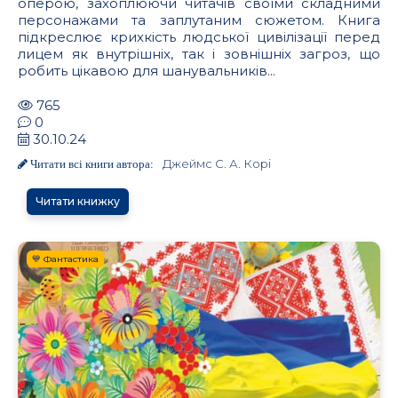
оперою, захоплюючи читачів своїми складними
персонажами та заплутаним сюжетом. Книга
підкреслює крихкість людської цивілізації перед
лицем як внутрішніх, так і зовнішніх загроз, що
робить цікавою для шанувальників...
765
0
30.10.24
Джеймс С. А. Корі
Читати всі книги автора:
Читати книжку
💙 Фантастика