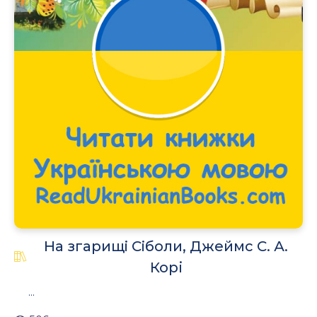
На згарищi Сiболи, Джеймс С. А.
Корі
...