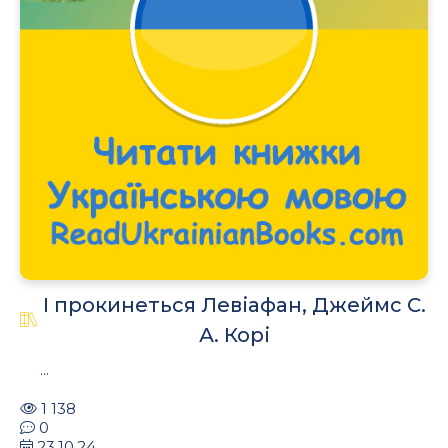
I прокинеться Левіафан, Джеймс С.
А. Корі
...
1 138
0
23.10.24