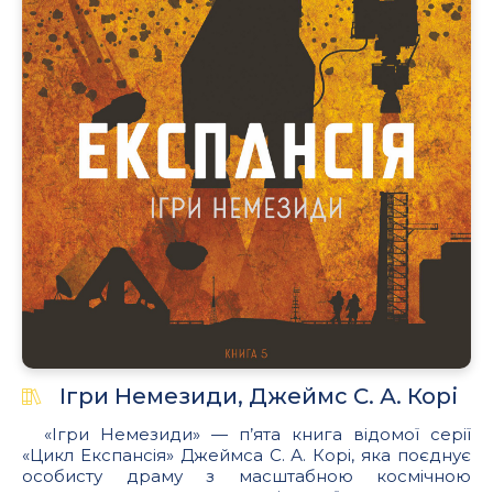
Ігри Немезиди, Джеймс С. А. Корі
«Ігри Немезиди» — п’ята книга відомої серії
«Цикл Експансія» Джеймса С. А. Корі, яка поєднує
особисту драму з масштабною космічною