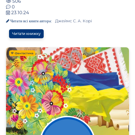
506
0
23.10.24
Джеймс С. А. Корі
Читати всі книги автора:
Читати книжку
💙 Фантастика