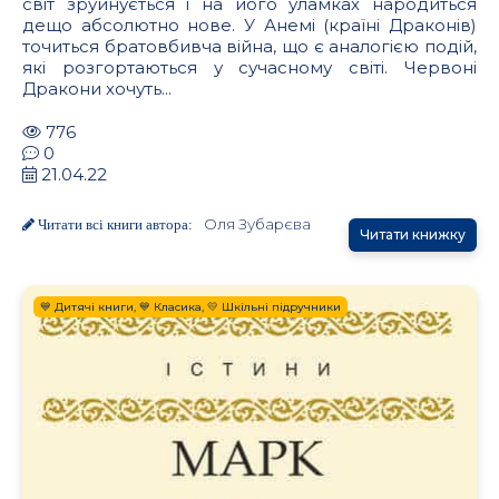
світ зруйнується і на його уламках народиться
дещо абсолютно нове. У Анемі (країні Драконів)
точиться братовбивча війна, що є аналогією подій,
які розгортаються у сучасному світі. Червоні
Дракони хочуть...
776
0
21.04.22
Оля Зубарєва
Читати всі книги автора:
Читати книжку
💙 Дитячі книги, 💙 Класика, 💛 Шкільні підручники