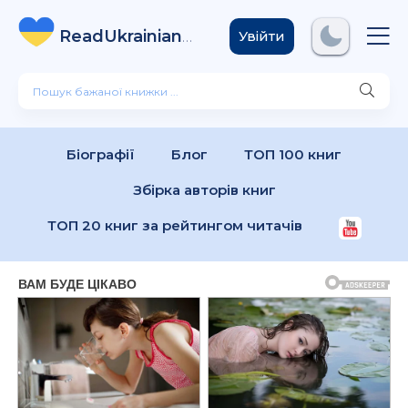
ReadUkrainian
Books
.com
Увійти
Біографії
Блог
ТОП 100 книг
Збірка авторів книг
ТОП 20 книг за рейтингом читачів