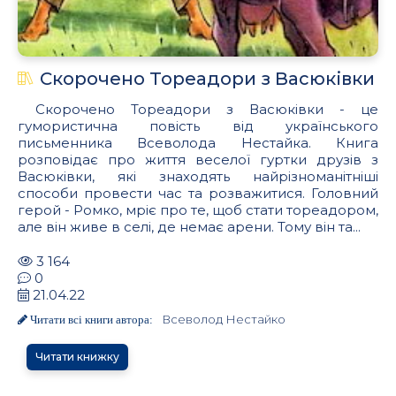
Скорочено Тореадори з Васюківки
Скорочено Тореадори з Васюківки - це
гумористична повість від українського
письменника Всеволода Нестайка. Книга
розповідає про життя веселої гуртки друзів з
Васюківки, які знаходять найрізноманітніші
способи провести час та розважитися. Головний
герой - Ромко, мріє про те, щоб стати тореадором,
але він живе в селі, де немає арени. Тому він та...
3 164
0
21.04.22
Всеволод Нестайко
Читати всі книги автора:
Читати книжку