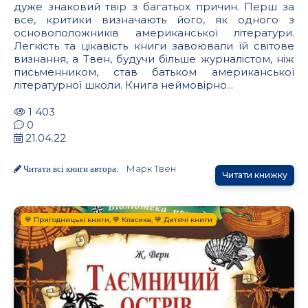
дуже знаковий твір з багатьох причин. Перш за
все, критики визначають його, як одного з
основоположників американської літератури.
Легкість та цікавість книги завоювали їй світове
визнання, а Твен, будучи більше журналістом, ніж
письменником, став батьком американської
літературної школи. Книга неймовірно...
1 403
0
21.04.22
Марк Твен
Читати всі книги автора:
Читати книжку
💙 Пригодницькі книги, 💙 Класика, 💙 Дитячі книги