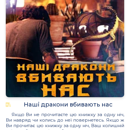
Наші дракони вбивають нас
Якщо Ви не прочитаєте цю книжку за одну ніч,
Ви навряд чи колись до неї повернетесь. Якщо ж
Ви прочитає цю книжку за одну ніч, Ваш колишній