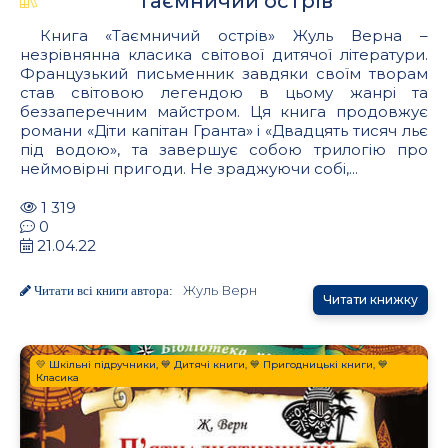
Таємничий острів
Книга «Таємничий острів» Жуль Верна –
незрівнянна класика світової дитячої літератури.
Французький письменник завдяки своїм творам
став світовою легендою в цьому жанрі та
беззаперечним майстром. Ця книга продовжує
романи «Діти капітан Гранта» і «Двадцять тисяч льє
під водою», та завершує собою трилогію про
неймовірні пригоди. Не зраджуючи собі,...
1 319
0
21.04.22
Жуль Верн
Читати всі книги автора:
Читати книжку
💛 Шкільні підручники, 💙 Дитячі книги, 💙 Пригодницькі книги, 💙
Класика