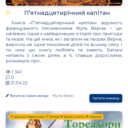
П’ятнадцятирічний капітан
Книга «П’ятнадцятирічний капітан» відомого
французького письменника Жуль Верна, – це,
напевно, одна з найвідоміших історій про пригоди
та море. На цій книзі, як і загалом на творах Верна,
виросло не одне покоління дітей по всьому світу. І
по нині цю книгу люблять та знають. Батьки
читають її своїм дітям, а ті, ставши дорослими,
розкажуть про...
1 341
0
21.04.22
Жуль Верн
Читати всі книги автора:
Читати книжку
💛 Шкільні підручники, 💛 Гумор, 💙 Дитячі книги, 💙 Класика