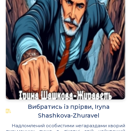
Вибратись із прірви, Iryna
Shashkova-Zhuravel
Надломлений особистими негараздами хворий