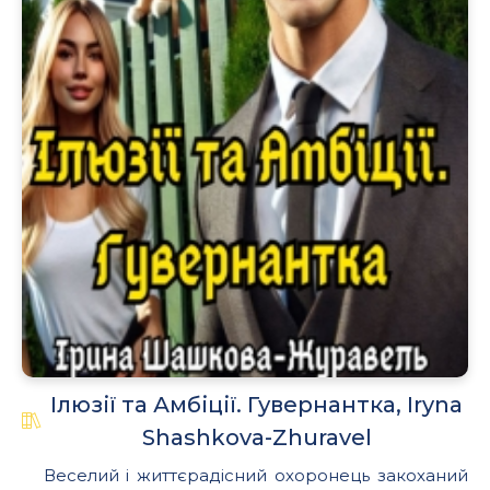
Ілюзії та Амбіції. Гувернантка, Iryna
Shashkova-Zhuravel
Веселий і життєрадісний охоронець закоханий