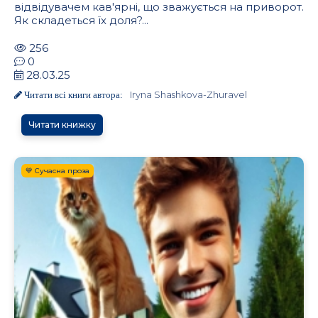
відвідувачем кав'ярні, що зважується на приворот.
Як складеться їх доля?...
256
0
28.03.25
Iryna Shashkova-Zhuravel
Читати всі книги автора:
Читати книжку
💙 Сучасна проза