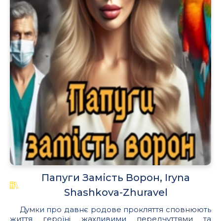
Папуги Замість Ворон, Iryna
Shashkova-Zhuravel
Думки про давнє родове прокляття сповнюють
життя героїні жахливими передчуттями та