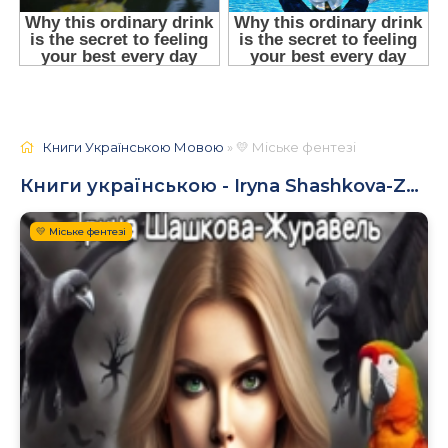
Книги Українською Мовою
» 💛 Міське фентезі
Книги українською - Iryna Shashkova-Zhuravel
💛 Міське фентезі