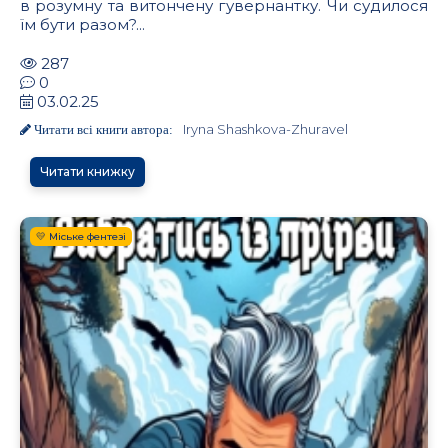
в розумну та витончену гувернантку. Чи судилося
їм бути разом?...
287
0
03.02.25
Iryna Shashkova-Zhuravel
Читати всі книги автора:
Читати книжку
💛 Міське фентезі