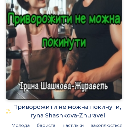
.
Приворожити не можна покинути,
Iryna Shashkova-Zhuravel
Молода бариста настільки захоплюється