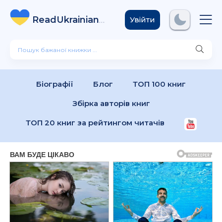
ReadUkrainian
Books
.com
Увійти
Біографії
Блог
ТОП 100 книг
Збірка авторів книг
ТОП 20 книг за рейтингом читачів