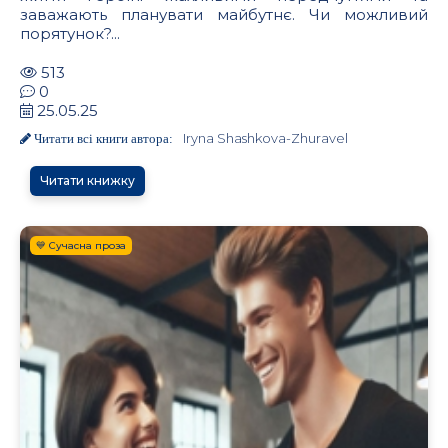
заважають планувати майбутнє. Чи можливий
порятунок?...
513
0
25.05.25
Iryna Shashkova-Zhuravel
Читати всі книги автора:
Читати книжку
💙 Сучасна проза