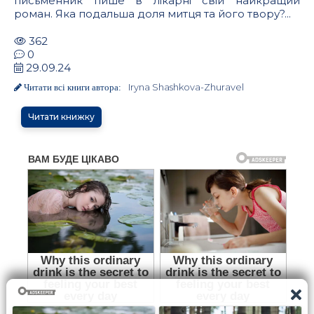
письменник пише в лікарні свій найкращий
роман. Яка подальша доля митця та його твору?...
362
0
29.09.24
Iryna Shashkova-Zhuravel
Читати всі книги автора:
Читати книжку