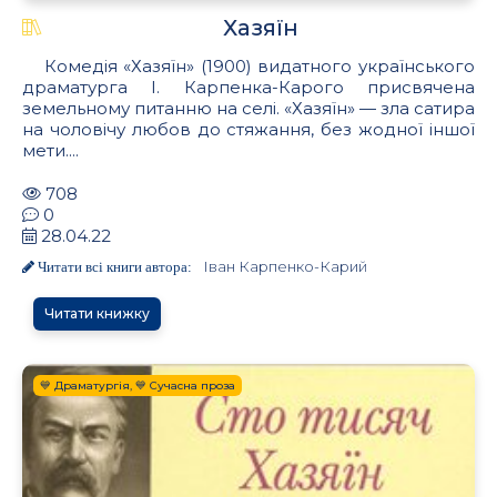
Хазяїн
Комедія «Хазяїн» (1900) видатного українського
драматурга І. Карпенка-Карого присвячена
земельному питанню на селі. «Хазяїн» — зла сатира
на чоловічу любов до стяжання, без жодної іншої
мети....
708
0
28.04.22
Іван Карпенко-Карий
Читати всі книги автора:
Читати книжку
💙 Драматургія, 💙 Сучасна проза