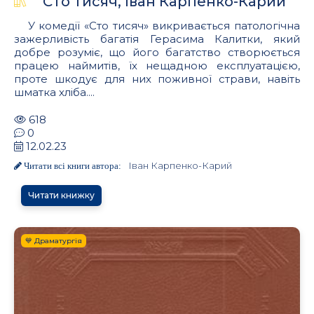
Cто тисяч, Іван Карпенко-Карий
У комедiï «Сто тисяч» викривається патологiчна
зажерливiсть багатiя Герасима Калитки, який
добре розумiє, що його багатство створюється
працею наймитiв, ïх нещадною експлуатацiєю,
проте шкодує для них поживноï страви, навiть
шматка хлiба....
618
0
12.02.23
Іван Карпенко-Карий
Читати всі книги автора:
Читати книжку
💙 Драматургія