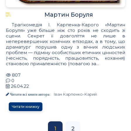
Мартин Боруля
Трагікомедія І. Карпенка-Карого «Мартин
Боруля» уже більше ніж сто років не сходить зі
сцени. Секрет її довголіття не лише в
неперевершених комічних епізодах, а в тому, що
драматург порушив одну з вічних людських
проблем — підміну особистіших етичних цінностей
(чесність, порядність, працьовитість, кохання)
становою приналежністю (повагою за...
807
0
26.04.22
Іван Карпенко-Карий
Читати всі книги автора:
Читати книжку
1
2