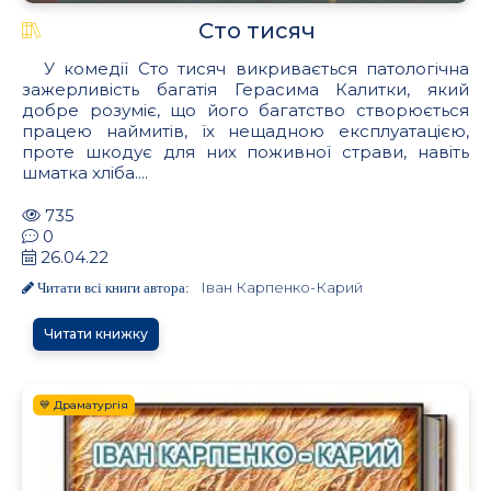
Сто тисяч
У комедiï Сто тисяч викривається патологiчна
зажерливiсть багатiя Герасима Калитки, який
добре розумiє, що його багатство створюється
працею наймитiв, ïх нещадною експлуатацiєю,
проте шкодує для них поживноï страви, навiть
шматка хлiба....
735
0
26.04.22
Іван Карпенко-Карий
Читати всі книги автора:
Читати книжку
💙 Драматургія