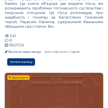
Хазяїн. Ця книга об'єднує дві видатні п'єси, які
розкривають проблеми тогочасного суспільства і
людських стосунків. Ця п'єса розповідає про
жадібність і гонитву за багатством. Головний
герой, Герасим Калитка, одержимий бажанням
збільшити свої статки. Він...
541
0
06.07.24
Іван Карпенко-Карий
Читати всі книги автора:
Читати книжку
💙 Драматургія