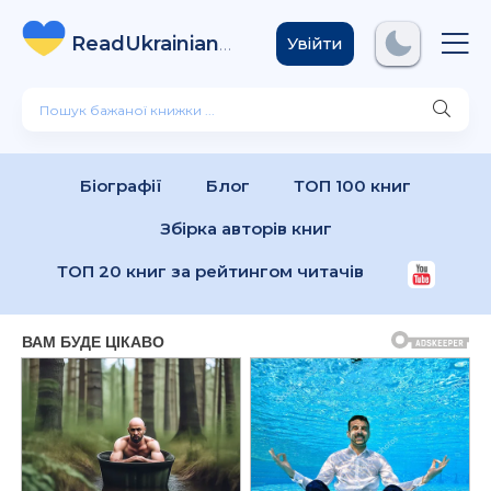
ReadUkrainian
Books
.com
Увійти
Біографії
Блог
ТОП 100 книг
Збірка авторів книг
ТОП 20 книг за рейтингом читачів