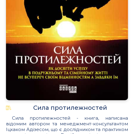
Сила протилежностей
Сила протилежностей - книга, написана
відомим автором та менеджмент-консультантом
Іцхаком Адізесом, що є дослідником та практиком