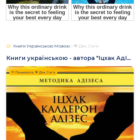
Книги Українською Мовою
» 💙 Дім, Сім'я
Книги українською - автора "Іцхак АдІзес"
💛 Психологія, 💙 Дім, Сім'я