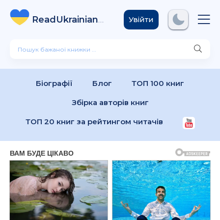
ReadUkrainian
Books
.com
Увійти
Біографії
Блог
ТОП 100 книг
Збірка авторів книг
ТОП 20 книг за рейтингом читачів