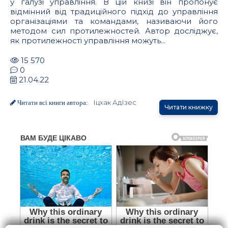
у галузі управління. В цій книзі він пропонує
відмінний від традиційного підхід до управління
організаціями та командами, називаючи його
методом сил протилежностей. Автор досліджує,
як протилежності управління можуть...
15 570
0
21.04.22
Іцхак АдІзес
Читати всі книги автора:
Читати книжку