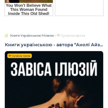
Книги Українською Мовою
» 💙 Сучасна проза
Книги українською - автора "Анолі Айзенхарт"
💙 Сучасна проза