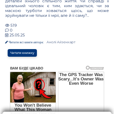
деталей їхнього спільного життя. Чи справді її
ідеальний чоловік є тим, ким здається, чи за
маскою турботи ховається щось, що може
зруйнувати не тільки її мрії, але й її саму?...
519
0
25.05.25
Анолі Айзенхарт
Читати всі книги автора:
Читати книжку