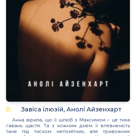
Завіса ілюзій, Анолі Айзенхарт
Анна вірила, що її шлюб з Максимом – це тиха
гавань щастя. Та з кожним днем її впевненість
тане під тиском непомітних, але тривожних