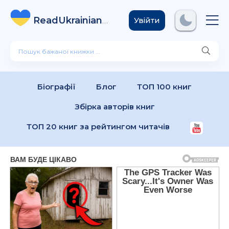
ReadUkrainian
Books
.com
Увійти
Біографії
Блог
ТОП 100 книг
Збірка авторів книг
ТОП 20 книг за рейтингом читачів