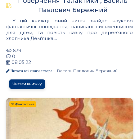
Повернення "Галактики", Василь
Павлович Бережний
У цій книжці юний читач знайде науково
фантастичні оповідання, написані письменником
для дітей, та повість казку про дерев’яного
хлопчика Дем’янка....
679
0
08.05.22
Василь Павлович Бережний
Читати всі книги автора:
Читати книжку
💙 Фантастика