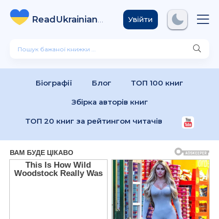
ReadUkrainian
Books
.com
Увійти
Біографії
Блог
ТОП 100 книг
Збірка авторів книг
ТОП 20 книг за рейтингом читачів