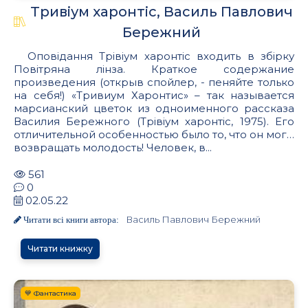
Тривiум харонтiс, Василь Павлович
Бережний
Оповідання Трівіум харонтіс входить в збірку
Повітряна лінза. Краткое содержание
произведения (открыв спойлер, - пеняйте только
на себя!) «Тривиум Харонтис» – так называется
марсианский цветок из одноименного рассказа
Василия Бережного (Трівіум харонтіс, 1975). Его
отличительной особенностью было то, что он мог…
возвращать молодость! Человек, в...
561
0
02.05.22
Василь Павлович Бережний
Читати всі книги автора:
Читати книжку
💙 Фантастика