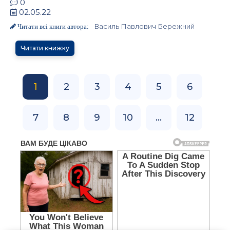
0
02.05.22
Василь Павлович Бережний
Читати всі книги автора:
Читати книжку
1
2
3
4
5
6
7
8
9
10
...
12