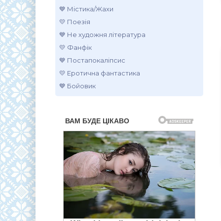
💙 Містика/Жахи
💛 Поезія
💙 Не художня література
💛 Фанфік
💙 Постапокаліпсис
💛 Еротична фантастика
💙 Бойовик
.