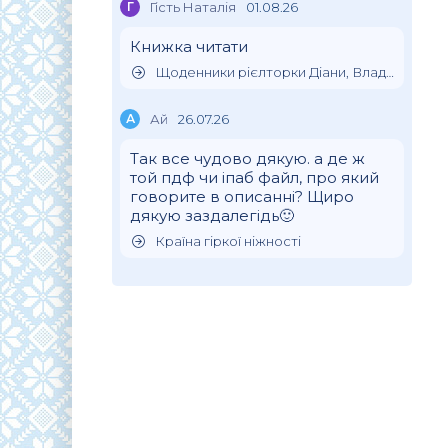
Г
Гість Наталія
01.08.26
Книжка читати
Щоденники рієлторки Діани, Влада Клімова
А
Ай
26.07.26
Так все чудово дякую. а де ж
той пдф чи іпаб файл, про який
говорите в описанні? Щиро
дякую заздалегідь🙂
Країна гіркої ніжності