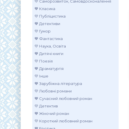
💛 Саморозвиток, Самовдосконалення
💙 Класика
💛 Публіцистика
💙 Детективи
💛 Гумор
💙 Фантастика
💛 Наука, Освіта
💙 Дитячі книги
💛 Поезія
💙 Драматургія
💛 Інше
💙 Зарубіжна література
💛 Любовні романи
💙 Сучасний любовний роман
💛 Детектив
💙 Жіночий роман
💛 Короткий любовний роман
💙 Еротика