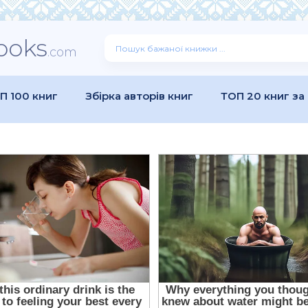
ooks
.com
П 100 книг
Збірка авторів книг
ТОП 20 книг за