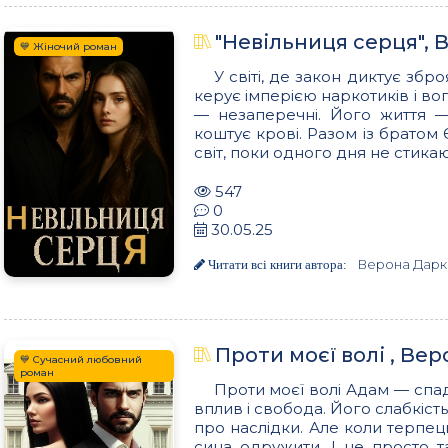
"Невільниця серця", 
💙 Жіночий роман
У світі, де закон диктує збр
керує імперією наркотиків і во
— незаперечні. Його життя 
коштує крові. Разом із братом
світ, поки одного дня не стикаю
547
0
30.05.25
Верона Дарк
Читати всі книги автора:
Проти моєї волі , Ве
💙 Сучасний любовний
роман
Проти моєї волі Адам — спадк
вплив і свобода. Його слабкіст
про наслідки. Але коли терпець
сина одружити. І не просто т