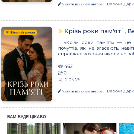
Верона Дарк
Читати всі книги автора:
Крізь роки пам'яті , 
💙 Жіночий роман
«Крізь роки пам’яті» — це
почуттів, які не згасають, нав
справжнє кохання ніколи не забу
462
0
12.05.25
Верона Дарк
Читати всі книги автора: