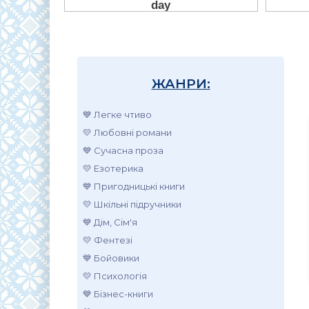
ЖАНРИ:
💙 Легке чтиво
💛 Любовні романи
💙 Сучасна проза
💛 Езотерика
💙 Пригодницькі книги
💛 Шкільні підручники
💙 Дім, Сім'я
💛 Фентезі
💙 Бойовики
💛 Психологія
💙 Бізнес-книги