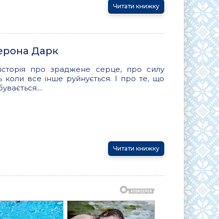
Читати книжку
Верона Дарк
 історія про зраджене серце, про силу
іть коли все інше руйнується. І про те, що
вається....
Читати книжку