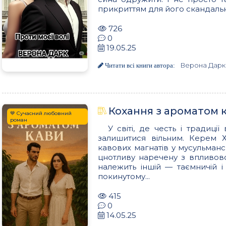
прикриттям для його скандально
726
0
19.05.25
Верона Дарк
Читати всі книги автора:
Кохання з ароматом к
💙 Сучасний любовний
роман
У світі, де честь і традиці
залишитися вільним. Керем 
кавових магнатів у мусульмансь
цнотливу наречену з впливов
належить іншій — таємничій і 
покинутому...
415
0
14.05.25