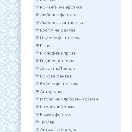
💛 Романтична еротика
💙 Любовне фентезі
💛 Любовна фантастика
💙 Еротичне фентезі
💛 Наукова фантастика
💙 Різне
💛 Молодіжна проза
💙 Підліткова проза
💛 Детектив/Трилер
💙 Бойове фентезі
💛 Бойова фантастика
💙 Антиутопія
💛 Історичний любовний роман
💙 Історичний роман
💛 Міське фентезі
💙 Трилер
💛 Дитяча література