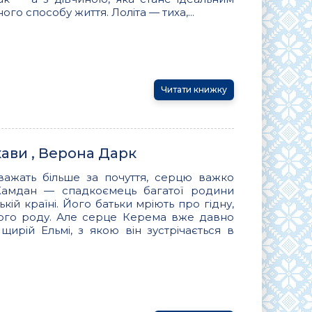
го способу життя. Лоліта — тиха,...
Читати книжку
ави , Верона Дарк
ї важать більше за почуття, серцю важко
Хамдан — спадкоємець багатої родини
кій країні. Його батьки мріють про гідну,
ого роду. Але серце Керема вже давно
щирій Ельмі, з якою він зустрічається в