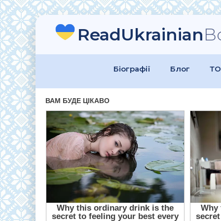
ReadUkrainian
B
Біографії
Блог
ТО