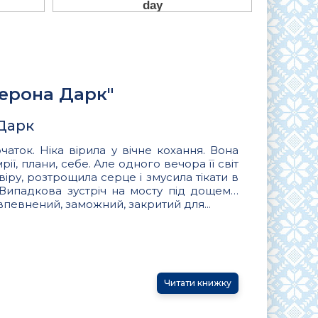
Верона Дарк"
 Дарк
аток. Ніка вірила у вічне кохання. Вона
ії, плани, себе. Але одного вечора її світ
віру, розтрощила серце і змусила тікати в
. Випадкова зустріч на мосту під дощем…
 впевнений, заможний, закритий для...
Читати книжку