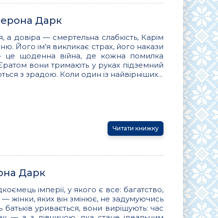
Верона Дарк
оя, а довіра — смертельна слабкість, Карім
гню. Його ім’я викликає страх, його накази
— це щоденна війна, де кожна помилка
 Єратом вони тримають у руках підземний
ться з зрадою. Коли один із найвірніших...
Читати книжку
рона Дарк
оємець імперії, у якого є все: багатство,
ь — жінки, яких він змінює, не задумуючись
 батьків уривається, вони вирішують: час
ак — а з дівчиною, яка стане ідеальним