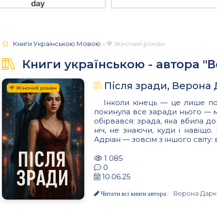
Книги Українською Мовою
» 💙 Жіночий роман
Книги українською - автора "
Після зради, Верона
💙 Жіночий роман
Інколи кінець — це лише поч
покинула все заради нього — мр
обірвався: зрада, яка вбила до
ніч, не знаючи, куди і навіщо
Адріан — зовсім з іншого світу:
1 085
0
10.06.25
Верона Дарк
Читати всі книги автора: