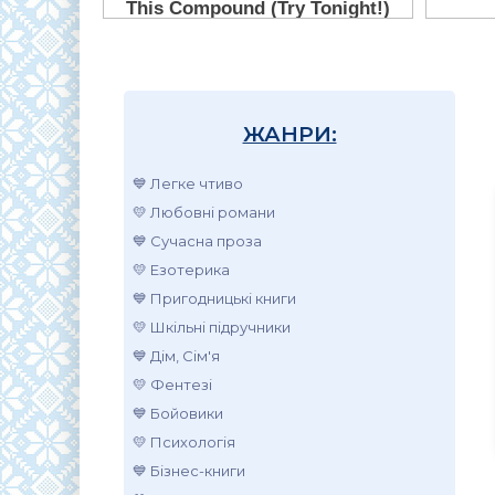
ЖАНРИ:
💙 Легке чтиво
💛 Любовні романи
💙 Сучасна проза
💛 Езотерика
💙 Пригодницькі книги
💛 Шкільні підручники
💙 Дім, Сім'я
💛 Фентезі
💙 Бойовики
💛 Психологія
💙 Бізнес-книги