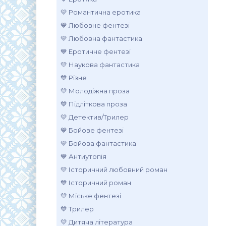
💛 Романтична еротика
💙 Любовне фентезі
💛 Любовна фантастика
💙 Еротичне фентезі
💛 Наукова фантастика
💙 Різне
💛 Молодіжна проза
💙 Підліткова проза
💛 Детектив/Трилер
💙 Бойове фентезі
💛 Бойова фантастика
💙 Антиутопія
💛 Історичний любовний роман
💙 Історичний роман
💛 Міське фентезі
💙 Трилер
💛 Дитяча література