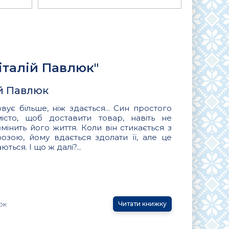
італій Павлюк"
ій Павлюк
вує більше, ніж здається... Син простого
сто, щоб доставити товар, навіть не
інить його життя. Коли він стикається з
озою, йому вдається здолати її, але це
ться. І що ж далі?...
юк
Читати книжку