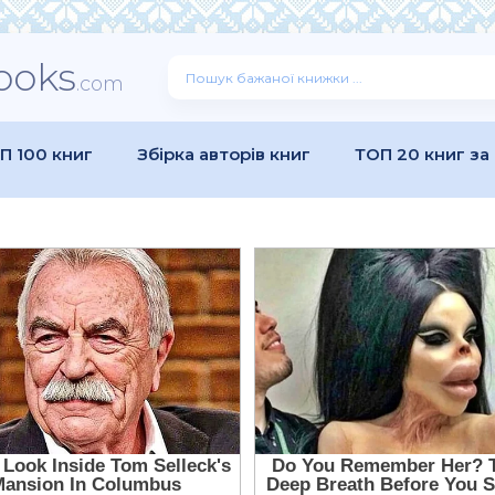
ooks
.com
П 100 книг
Збірка авторів книг
ТОП 20 книг за