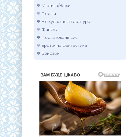
💙 Містика/Жахи
💛 Поезія
💙 Не художня література
💛 Фанфік
💙 Постапокаліпсис
💛 Еротична фантастика
💙 Бойовик
.