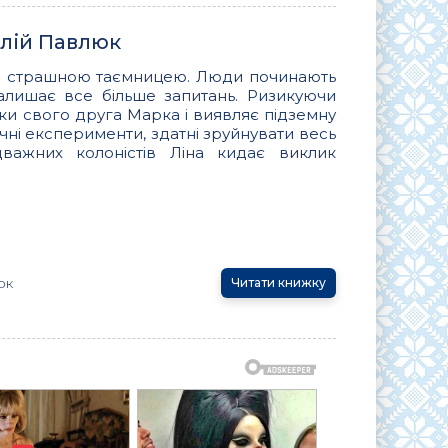
алій Павлюк
 зі страшною таємницею. Люди починають
залишає все більше запитань. Ризикуючи
ки свого друга Марка і виявляє підземну
чні експерименти, здатні зруйнувати весь
дважних колоністів Ліна кидає виклик
юк
Читати книжку