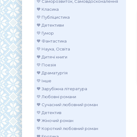
💛 Саморозвиток, Самовдосконалення
💙 Класика
💛 Публіцистика
💙 Детективи
💛 Гумор
💙 Фантастика
💛 Наука, Освіта
💙 Дитячі книги
💛 Поезія
💙 Драматургія
💛 Інше
💙 Зарубіжна література
💛 Любовні романи
💙 Сучасний любовний роман
💛 Детектив
💙 Жіночий роман
💛 Короткий любовний роман
💙 Еротика