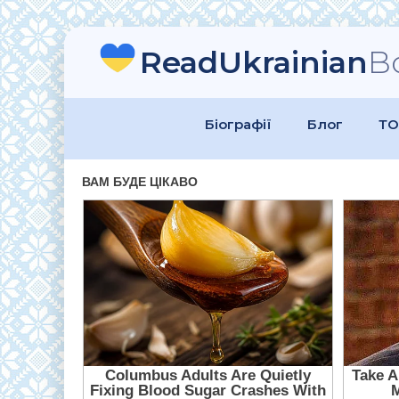
ReadUkrainian
B
Біографії
Блог
ТО