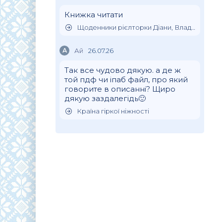
Книжка читати
Щоденники рієлторки Діани, Влада Клімова
А
Ай
26.07.26
Так все чудово дякую. а де ж
той пдф чи іпаб файл, про який
говорите в описанні? Щиро
дякую заздалегідь🙂
Країна гіркої ніжності