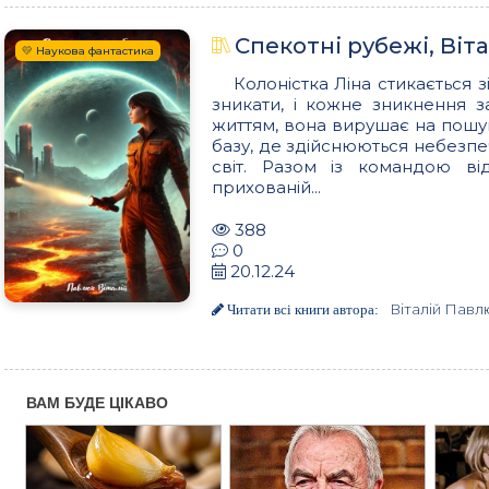
Спекотні рубежі, Віт
💛 Наукова фантастика
Колоністка Ліна стикається
зникати, і кожне зникнення 
життям, вона вирушає на пошу
базу, де здійснюються небезпе
світ. Разом із командою ві
прихованій...
388
0
20.12.24
Віталій Павл
Читати всі книги автора: