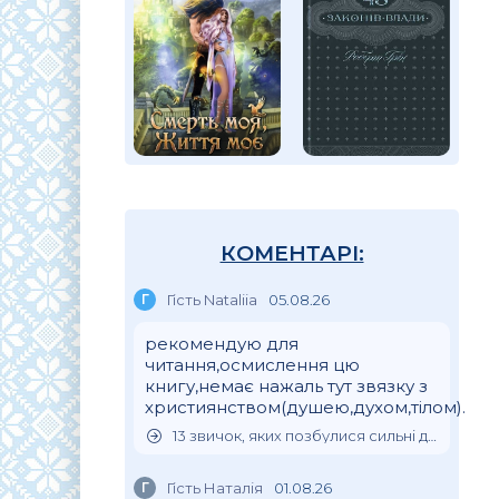
КОМЕНТАРІ:
Г
Гість Nataliia
05.08.26
рекомендую для
читання,осмислення цю
книгу,немає нажаль тут звязку з
християнством(душею,духом,тілом).
13 звичок, яких позбулися сильні духом люди
Г
Гість Наталія
01.08.26