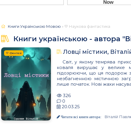
Книги Українською Мовою
» 💛 Наукова фантастика
Книги українською - автора "В
Ловці містики, Вітал
💛 Фентезі
Світ, у якому темрява прихо
коваля вирушає у велике мі
підозрюючи, що ця подорож зм
незбагненною містичною загр
лише початок. Нові жахи насуваю
326
0
20.03.25
Віталій Павл
Читати всі книги автора: