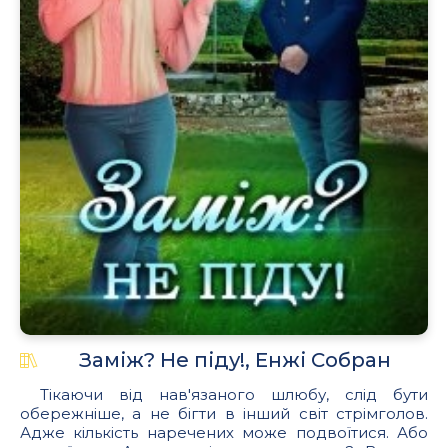
Заміж? Не піду!, Енжі Собран
Тікаючи від нав'язаного шлюбу, слід бути
обережніше, а не бігти в інший світ стрімголов.
Адже кількість наречених може подвоїтися. Або