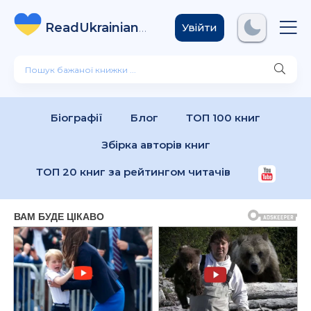
ReadUkrainian
Books
.com
Увійти
Біографії
Блог
ТОП 100 книг
Збірка авторів книг
ТОП 20 книг за рейтингом читачів