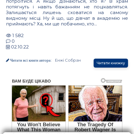
потроїтися. А якщо дізнаються, хто я? В храм
потягнуть і навіть бажанням не поцікавляться.
Залишається лишень сховатися на самому
видному місці. Ну й що, що дівчат в академію не
приймають? Ха, ми ще побачимо, хто...
1 582
0
02.10.22
Енжі Собран
Читати всі книги автора:
Читати книжку