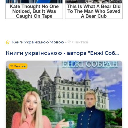
Книги Українською Мовою
» 💛 Фентезі
Книги українською - автора "Енжі Собран"
💛 Фентезі