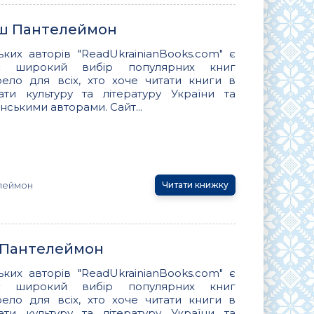
іш Пантелеймон
ьких авторів "ReadUkrainianBooks.com" є
ує широкий вибір популярних книг
ло для всіх, хто хоче читати книги в
вати культуру та літературу України та
нськими авторами. Сайт...
леймон
Читати книжку
ш Пантелеймон
ьких авторів "ReadUkrainianBooks.com" є
ує широкий вибір популярних книг
ло для всіх, хто хоче читати книги в
вати культуру та літературу України та