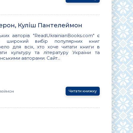
херон, Куліш Пантелеймон
ьких авторів "ReadUkrainianBooks.com" є
ує широкий вибір популярних книг
ло для всіх, хто хоче читати книги в
вати культуру та літературу України та
нськими авторами. Сайт...
леймон
Читати книжку