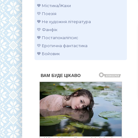
💙 Містика/Жахи
💛 Поезія
💙 Не художня література
💛 Фанфік
💙 Постапокаліпсис
💛 Еротична фантастика
💙 Бойовик
.