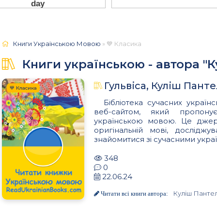
Книги Українською Мовою
» 💙 Класика
Книги українською - автора "
Гульвіса, Куліш Пант
💙 Класика
Бібліотека сучасних українс
веб-сайтом, який пропон
українською мовою. Це джере
оригінальній мові, досліджу
знайомитися зі сучасними украї
348
0
22.06.24
Куліш Панте
Читати всі книги автора: