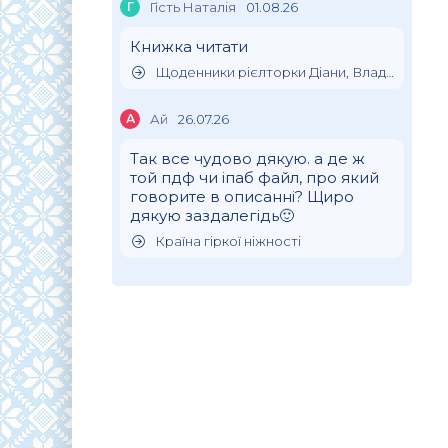
Г
Гість Наталія
01.08.26
Книжка читати
Щоденники рієлторки Діани, Влада Клімова
А
Ай
26.07.26
Так все чудово дякую. а де ж
той пдф чи іпаб файл, про який
говорите в описанні? Щиро
дякую заздалегідь🙂
Країна гіркої ніжності