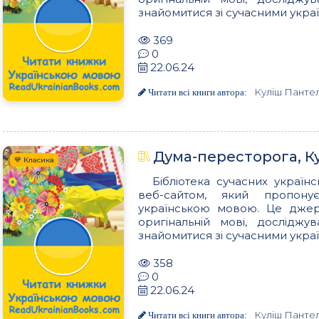
знайомитися зі сучасними украї
369
0
22.06.24
Куліш Панте
Читати всі книги автора:
Дума-пересторога, 
💙 Класика
Бібліотека сучасних українс
веб-сайтом, який пропон
українською мовою. Це джере
оригінальній мові, досліджу
знайомитися зі сучасними украї
358
0
22.06.24
Куліш Панте
Читати всі книги автора: