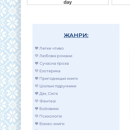
ЖАНРИ:
💙 Легке чтиво
💛 Любовні романи
💙 Сучасна проза
💛 Езотерика
💙 Пригодницькі книги
💛 Шкільні підручники
💙 Дім, Сім'я
💛 Фентезі
💙 Бойовики
💛 Психологія
💙 Бізнес-книги