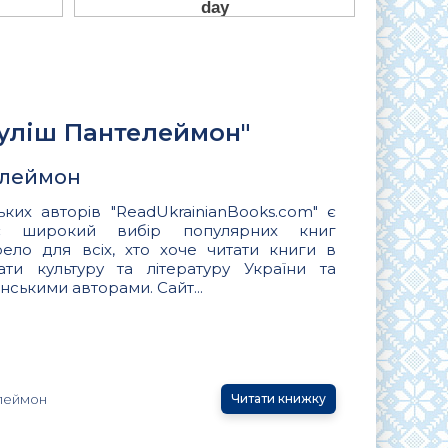
Куліш Пантелеймон"
елеймон
ьких авторів "ReadUkrainianBooks.com" є
ує широкий вибір популярних книг
ло для всіх, хто хоче читати книги в
вати культуру та літературу України та
нськими авторами. Сайт...
леймон
Читати книжку