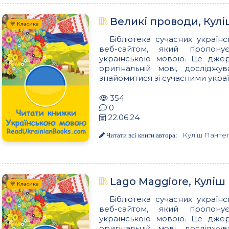
Великі проводи, Кул
💙 Класика
Бібліотека сучасних українс
веб-сайтом, який пропон
українською мовою. Це джере
оригінальній мові, досліджу
знайомитися зі сучасними украї
354
0
22.06.24
Куліш Панте
Читати всі книги автора:
Lago Maggiore, Кулі
💙 Класика
Бібліотека сучасних українс
веб-сайтом, який пропон
українською мовою. Це джере
оригінальній мові, досліджу