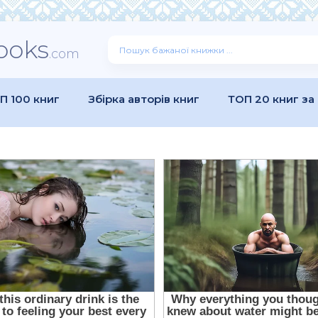
ooks
.com
П 100 книг
Збірка авторів книг
ТОП 20 книг за