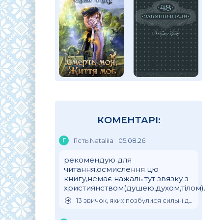
КОМЕНТАРІ:
Г
Гість Nataliia
05.08.26
рекомендую для
читання,осмислення цю
книгу,немає нажаль тут звязку з
християнством(душею,духом,тілом).
13 звичок, яких позбулися сильні духом люди