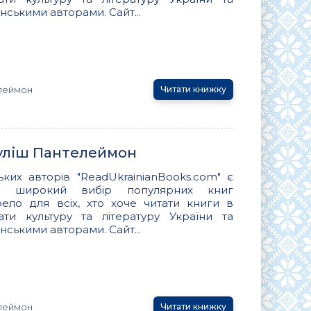
нськими авторами. Сайт...
леймон
Читати книжку
Куліш Пантелеймон
ьких авторів "ReadUkrainianBooks.com" є
ує широкий вибір популярних книг
ло для всіх, хто хоче читати книги в
вати культуру та літературу України та
нськими авторами. Сайт...
леймон
Читати книжку