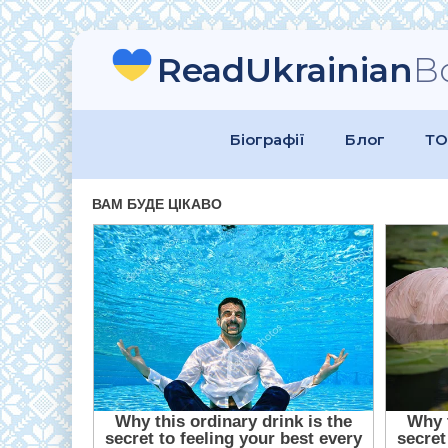
ReadUkrainian
B
Біографії
Блог
ТО