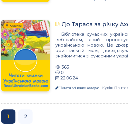
До Тараса за річку А
💙 Класика
Бібліотека сучасних українс
веб-сайтом, який пропон
українською мовою. Це джере
оригінальній мові, досліджу
знайомитися зі сучасними украї
363
0
22.06.24
Куліш Панте
Читати всі книги автора:
1
2