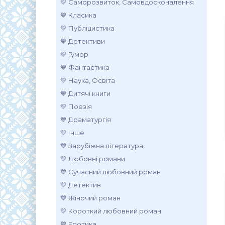
💛 Саморозвиток, Самовдосконалення
💙 Класика
💛 Публіцистика
💙 Детективи
💛 Гумор
💙 Фантастика
💛 Наука, Освіта
💙 Дитячі книги
💛 Поезія
💙 Драматургія
💛 Інше
💙 Зарубіжна література
💛 Любовні романи
💙 Сучасний любовний роман
💛 Детектив
💙 Жіночий роман
💛 Короткий любовний роман
💙 Еротика