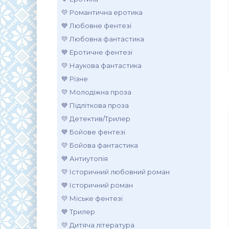
💛 Романтична еротика
💙 Любовне фентезі
💛 Любовна фантастика
💙 Еротичне фентезі
💛 Наукова фантастика
💙 Різне
💛 Молодіжна проза
💙 Підліткова проза
💛 Детектив/Трилер
💙 Бойове фентезі
💛 Бойова фантастика
💙 Антиутопія
💛 Історичний любовний роман
💙 Історичний роман
💛 Міське фентезі
💙 Трилер
💛 Дитяча література