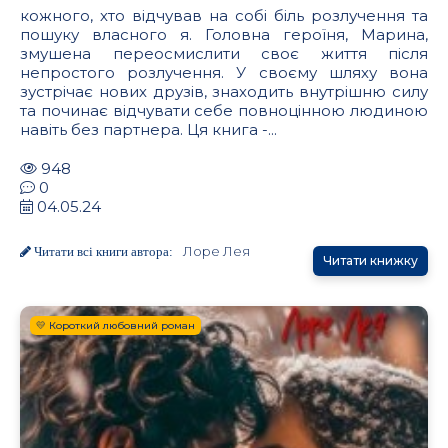
кожного, хто відчував на собі біль розлучення та
пошуку власного я. Головна героїня, Марина,
змушена переосмислити своє життя після
непростого розлучення. У своєму шляху вона
зустрічає нових друзів, знаходить внутрішню силу
та починає відчувати себе повноцінною людиною
навіть без партнера. Ця книга -...
948
0
04.05.24
Лоре Лея
Читати всі книги автора:
Читати книжку
💛 Короткий любовний роман