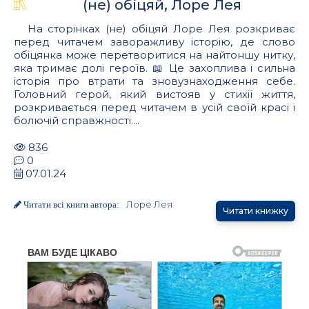
(не) обіцяй, Лоре Лея
На сторінках (не) обіцяй Лоре Лея розкриває
перед читачем заворажливу історію, де слово
обіцянка може перетворитися на найтоншу нитку,
яка тримає долі героїв. 📖 Це захоплива і сильна
історія про втрати та зновузнаходження себе.
Головний герой, який вистояв у стихії життя,
розкривається перед читачем в усій своїй красі і
болючій справжності....
836
0
07.01.24
Лоре Лея
Читати всі книги автора:
Читати книжку