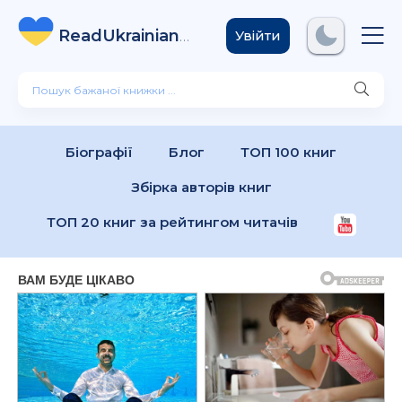
ReadUkrainian
Books
.com
Увійти
Біографії
Блог
ТОП 100 книг
Збірка авторів книг
ТОП 20 книг за рейтингом читачів