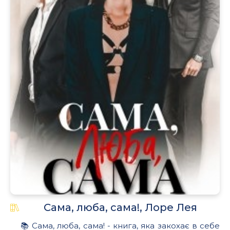
.
Сама, люба, сама!, Лоре Лея
📚 Сама, люба, сама! - книга, яка закохає в себе