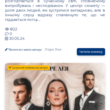
розгортається в сучасному світі, сповненому
випробувань і несподіванок. У центрі сюжету —
доля двох людей, які зустрілися випадково, але в
їхньому серці відразу спалахнуло те, що не
піддається логіці....
802
0
30.05.24
Лоре Лея
Читати всі книги автора:
Читати книжку
💙 Сучасний любовний роман