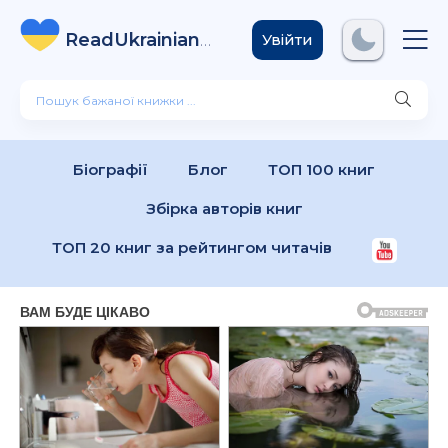
ReadUkrainian
Books
.com
Увійти
Біографії
Блог
ТОП 100 книг
Збірка авторів книг
ТОП 20 книг за рейтингом читачів