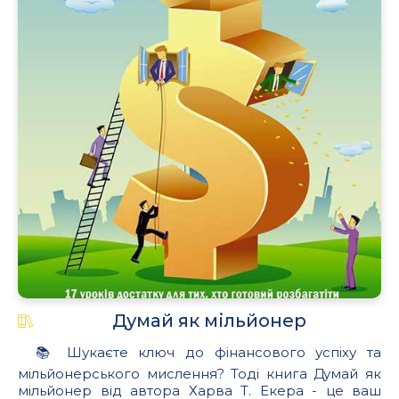
Думай як мільйонер
📚 Шукаєте ключ до фінансового успіху та
мільйонерського мислення? Тоді книга Думай як
мільйонер від автора Харва Т. Екера - це ваш