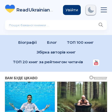
ReadUkrainian
Books
.com
Увійти
Біографії
Блог
ТОП 100 книг
Збірка авторів книг
ТОП 20 книг за рейтингом читачів