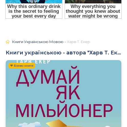
Книги Українською Мовою
» Харв Т. Екер
Книги українською - автора "Харв Т. Екер"
💙 Бізнес-книги