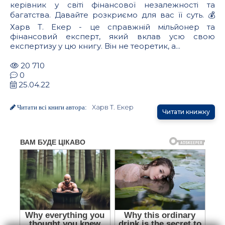
керівник у світі фінансової незалежності та
багатства. Давайте розкриємо для вас її суть. 💰
Харв Т. Екер - це справжній мільйонер та
фінансовий експерт, який вклав усю свою
експертизу у цю книгу. Він не теоретик, а...
20 710
0
25.04.22
Харв Т. Екер
Читати всі книги автора:
Читати книжку