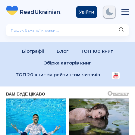
ReadUkrainian
Books
.com
Увійти
Біографії
Блог
ТОП 100 книг
Збірка авторів книг
ТОП 20 книг за рейтингом читачів