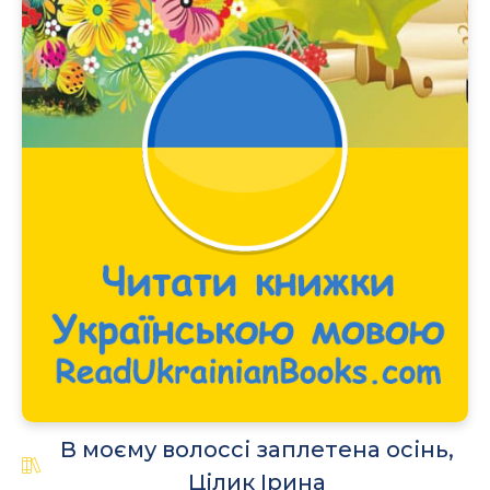
В моєму волоссі заплетена осінь,
Цілик Ірина