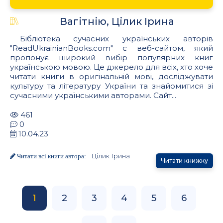
Вагітнію, Цілик Ірина
Бібліотека сучасних українських авторів
"ReadUkrainianBooks.com" є веб-сайтом, який
пропонує широкий вибір популярних книг
українською мовою. Це джерело для всіх, хто хоче
читати книги в оригінальній мові, досліджувати
культуру та літературу України та знайомитися зі
сучасними українськими авторами. Сайт...
461
0
10.04.23
Цілик Ірина
Читати всі книги автора:
Читати книжку
1
2
3
4
5
6