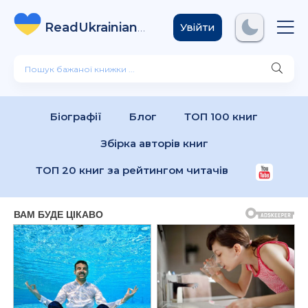
ReadUkrainian
Books
.com
Увійти
Біографії
Блог
ТОП 100 книг
Збірка авторів книг
ТОП 20 книг за рейтингом читачів