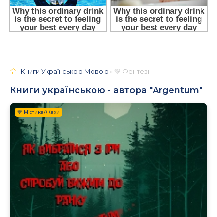
Книги Українською Мовою
» 💛 Фентезі
Книги українською - автора "Argentum"
💙 Містика/Жахи