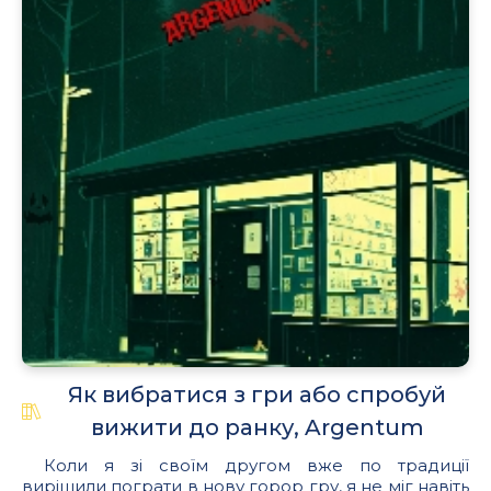
Як вибратися з гри або спробуй
вижити до ранку, Argentum
Коли я зі своїм другом вже по традиції
вирішили пограти в нову горор гру, я не міг навіть