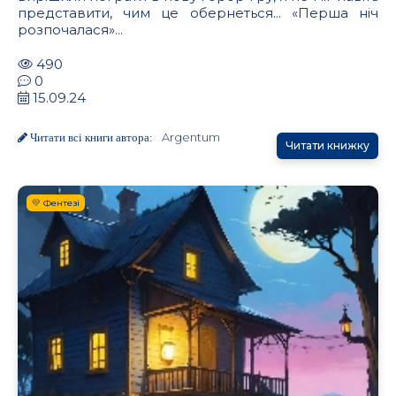
представити, чим це обернеться... «Перша ніч
розпочалася»...
490
0
15.09.24
Argentum
Читати всі книги автора:
Читати книжку
💛 Фентезі