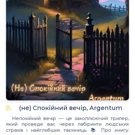
.
(не) Спокійний вечір, Argentum
Непокійний вечір — це захоплюючий трилер,
який проведе вас через лабіринти людських
страхів і найглибших таємниць. 📚 Про книгу: