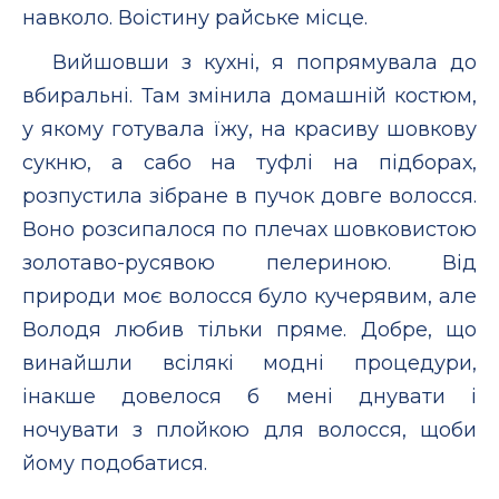
навколо. Воістину райське місце.
Вийшовши з кухні, я попрямувала до
вбиральні. Там змінила домашній костюм,
у якому готувала їжу, на красиву шовкову
сукню, а сабо на туфлі на підборах,
розпустила зібране в пучок довге волосся.
Воно розсипалося по плечах шовковистою
золотаво-русявою пелериною. Від
природи моє волосся було кучерявим, але
Володя любив тільки пряме. Добре, що
винайшли всілякі модні процедури,
інакше довелося б мені днувати і
ночувати з плойкою для волосся, щоби
йому подобатися.