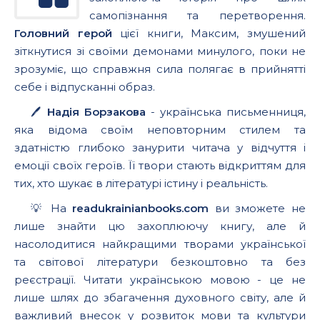
самопізнання та перетворення.
Головний герой
цієї книги, Максим, змушений
зіткнутися зі своїми демонами минулого, поки не
зрозуміє, що справжня сила полягає в прийнятті
себе і відпусканні образ.
🖊️
Надія Борзакова
- українська письменниця,
яка відома своїм неповторним стилем та
здатністю глибоко занурити читача у відчуття і
емоції своїх героїв. Її твори стають відкриттям для
тих, хто шукає в літературі істину і реальність.
💡 На
readukrainianbooks.com
ви зможете не
лише знайти цю захоплюючу книгу, але й
насолодитися найкращими творами української
та світової літератури безкоштовно та без
реєстрації. Читати українською мовою - це не
лише шлях до збагачення духовного світу, але й
важливий внесок у розвиток мови та культури