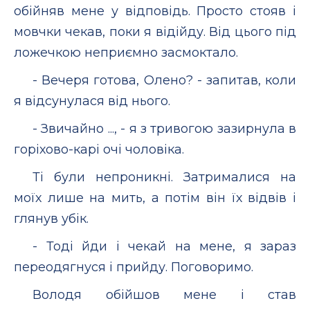
обійняв мене у відповідь. Просто стояв і
мовчки чекав, поки я відійду. Від цього під
ложечкою неприємно засмоктало.
- Вечеря готова, Олено? - запитав, коли
я відсунулася від нього.
- Звичайно ..., - я з тривогою зазирнула в
горіхово-карі очі чоловіка.
Ті були непроникні. Затрималися на
моїх лише на мить, а потім він їх відвів і
глянув убік.
- Тоді йди і чекай на мене, я зараз
переодягнуся і прийду. Поговоримо.
Володя обійшов мене і став