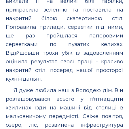
виклала її на великі білі тарілки,
прикрасила зеленню та поставила на
накритий білою скатертиною стіл.
Поправила прилади, серветки під ними,
ще раз пройшлася паперовими
серветками по пузатих келихах.
Відійшовши трохи убік із задоволенням
оцінила результат своєї праці - красиво
накритий стіл, посеред нашої просторої
кухні-їдальні.
Я дуже любила наш з Володею дім. Він
розташовувався всього у п'ятнадцяти
хвилинах їзди на машині від столиці в
мальовничому передмісті. Свіже повітря,
озеро, ліс, розвинена інфраструктура