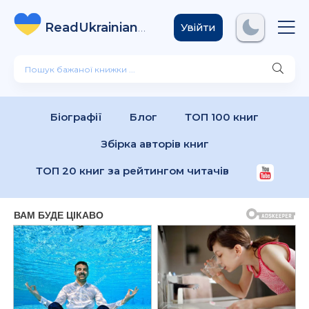
ReadUkrainian
Books
.com
Увійти
Біографії
Блог
ТОП 100 книг
Збірка авторів книг
ТОП 20 книг за рейтингом читачів