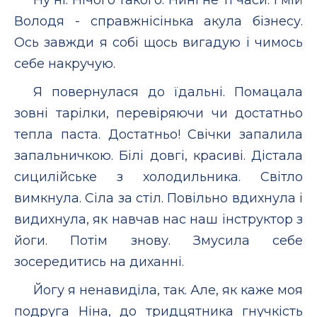
Володя - справжнісінька акула бізнесу.
Ось завжди я собі щось вигадую і чимось
себе накручую.
Я повернулася до їдальні. Помацала
зовні тарілки, перевіряючи чи достатньо
тепла паста. Достатньо! Свічки запалила
запальничкою. Білі довгі, красиві. Дістала
сицилійське з холодильника. Світло
вимкнула. Сіла за стіл. Повільно вдихнула і
видихнула, як навчав нас наш інструктор з
йоги. Потім знову. Змусила себе
зосередитись на диханні.
Йогу я ненавиділа, так. Але, як каже моя
подруга Ніна, до тридцятника гнучкість