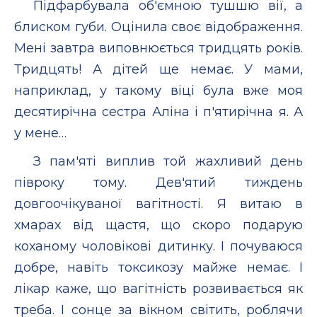
Підфарбувала об'ємною тушшю вії, а
блиском губи. Оцінила своє відображення.
Мені завтра виповнюється тридцять років.
Тридцять! А дітей ще немає. У мами,
наприклад, у такому віці була вже моя
десятирічна сестра Аліна і п'ятирічна я. А
у мене…
З пам'яті виплив той жахливий день
півроку тому. Дев'ятий тиждень
довгоочікуваної вагітності. Я витаю в
хмарах від щастя, що скоро подарую
коханому чоловікові дитинку. І почуваюся
добре, навіть токсикозу майже немає. І
лікар каже, що вагітність розвивається як
треба. І сонце за вікном світить, роблячи