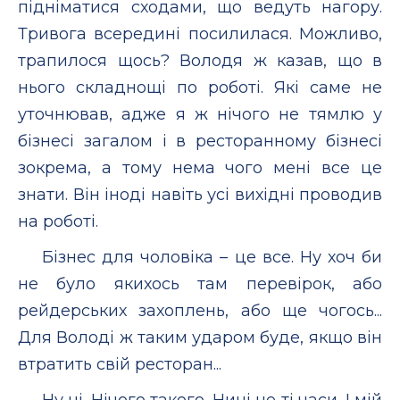
підніматися сходами, що ведуть нагору.
Тривога всередині посилилася. Можливо,
трапилося щось? Володя ж казав, що в
нього складнощі по роботі. Які саме не
уточнював, адже я ж нічого не тямлю у
бізнесі загалом і в ресторанному бізнесі
зокрема, а тому нема чого мені все це
знати. Він іноді навіть усі вихідні проводив
на роботі.
Бізнес для чоловіка – це все. Ну хоч би
не було якихось там перевірок, або
рейдерських захоплень, або ще чогось...
Для Володі ж таким ударом буде, якщо він
втратить свій ресторан...
Ну ні. Нічого такого. Нині не ті часи. І мій