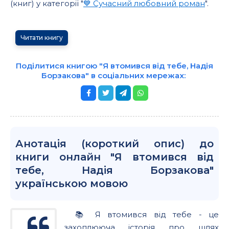
(книг) у категорії "
💙 Сучасний любовний роман
".
Читати книгу
Поділитися книгою "Я втомився від тебе, Надія
Борзакова" в соціальних мережах:
Анотація (короткий опис) до
книги онлайн "Я втомився від
тебе, Надія Борзакова"
українською мовою
📚 Я втомився від тебе - це
захоплююча історія про шлях