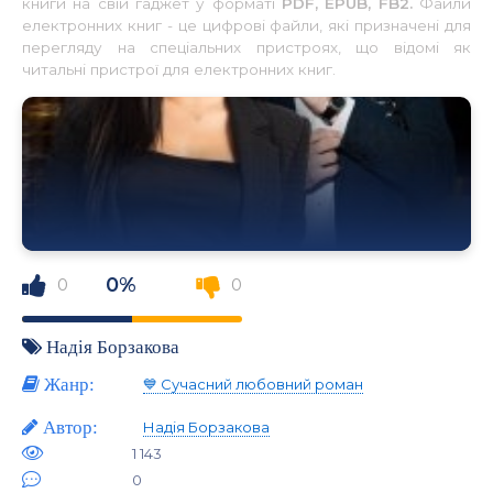
книги на свій гаджет у форматі
PDF, EPUB, FB2.
Файли
електронних книг - це цифрові файли, які призначені для
перегляду на спеціальних пристроях, що відомі як
читальні пристрої для електронних книг.
0%
0
0
Надія Борзакова
Жанр:
💙 Сучасний любовний роман
Автор:
Надія Борзакова
1 143
0