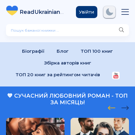
ReadUkrainian
Books
.com
Увійти
Біографії
Блог
ТОП 100 книг
Збірка авторів книг
ТОП 20 книг за рейтингом читачів
💙 СУЧАСНИЙ ЛЮБОВНИЙ РОМАН - ТОП
ЗА МІСЯЦЬ!