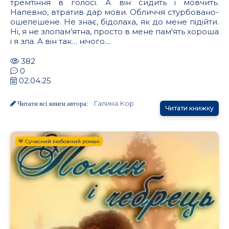
тремтіння в голосі. А він сидить і мовчить.
Напевно, втратив дар мови. Обличчя стурбовано-
ошелешене. Не знає, бідолаха, як до мене підійти.
Ні, я не злопам’ятна, просто в мене пам'ять хороша
і я зла. А він так… нічого....
382
0
02.04.25
Галина Кор
Читати всі книги автора:
Читати книжку
💙 Сучасний любовний роман