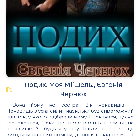
Подих. Моя Міішель., Євгенія
Чернюх
Вона йому не сестра. Він ненавидів її.
Ненавидів з усієї сили... наскільки був спроможний
підліток, у якого відібрали маму. І поклявся, що не
заспокоїться, поки не перетворить її життя на
попелище. За будь яку ціну. Тільки не знав... що
виходячи на шлях помсти, дороги назад не має. І