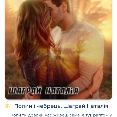
Полин і чебрець, Шаграй Наталія
Коли ти довгий час живеш сама, а тут раптом у