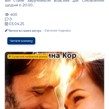
він стане заручником власних дій. Оновлення
щодня о 20.00...
400
0
03.04.25
Євгенія Чернюх
Читати всі книги автора:
Читати книжку
.
💙 Сучасний любовний роман