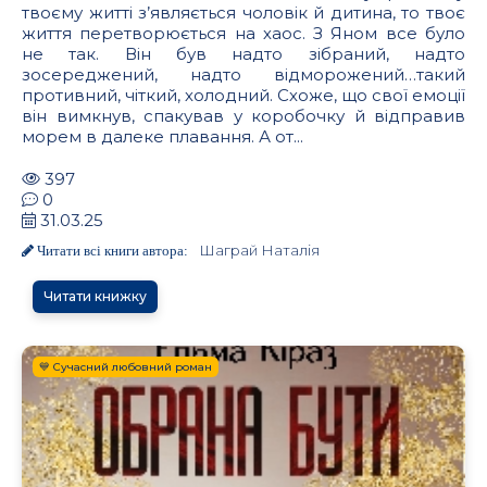
твоєму житті з’являється чоловік й дитина, то твоє
життя перетворюється на хаос. З Яном все було
не так. Він був надто зібраний, надто
зосереджений, надто відморожений…такий
противний, чіткий, холодний. Схоже, що свої емоції
він вимкнув, спакував у коробочку й відправив
морем в далеке плавання. А от...
397
0
31.03.25
Шаграй Наталія
Читати всі книги автора:
Читати книжку
💙 Сучасний любовний роман