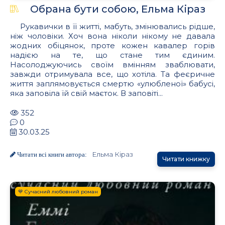
Обрана бути собою, Ельма Кіраз
Рукавички в її житті, мабуть, змінювались рідше,
ніж чоловіки. Хоч вона ніколи нікому не давала
жодних обіцянок, проте кожен кавалер горів
надією на те, що стане тим єдиним.
Насолоджуючись своїм вмінням зваблювати,
завжди отримувала все, що хотіла. Та феєричне
життя заплямовується смертю «улюбленої» бабусі,
яка заповіла їй свій маєток. В заповіті...
352
0
30.03.25
Ельма Кіраз
Читати всі книги автора:
Читати книжку
💙 Сучасний любовний роман