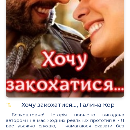
Хочу закохатися..., Галина Кор
Безкоштовно! Історія повністю вигадана
автором і не має жодних реальних прототипів. - Я
вас уважно слухаю, - намагаюся сказати без