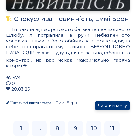
Спокуслива Невинність, Еммі Берн
Втікаючи від жорстокого батька та нав'язливого
шлюбу, я потрапила в руки небезпечного
чоловіка. Тільки в його обіймах я вперше відчула
себе по-справжньому живою. БЕЗКОШТОВНО
НАЗАВЖДИ ⭐⭐⭐ Буду вдячна за вподобання та
коментарі, на вас чекає максимально гаряча
історія ❤...
574
0
28.03.25
Еммі Берн
Читати всі книги автора:
Читати книжку
1
...
8
9
10
11