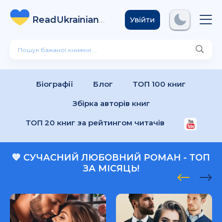
ReadUkrainian
Books
.com
Увійти
Біографії
Блог
ТОП 100 книг
Збірка авторів книг
ТОП 20 книг за рейтингом читачів
💙 СУЧАСНИЙ ЛЮБОВНИЙ РОМАН - ТОП
ЗА МІСЯЦЬ!