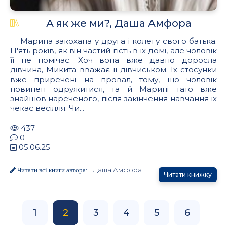
А як же ми?, Даша Амфора
Марина закохана у друга і колегу свого батька.
П'ять років, як він частий гість в їх домі, але чоловік
її не помічає. Хоч вона вже давно доросла
дівчина, Микита вважає її дівчиськом. Їх стосунки
вже приречені на провал, тому, що чоловік
повинен одружитися, та й Марині тато вже
знайшов нареченого, після закінчення навчання їх
чекає весілля. Чи...
437
0
05.06.25
Даша Амфора
Читати всі книги автора:
Читати книжку
1
2
3
4
5
6