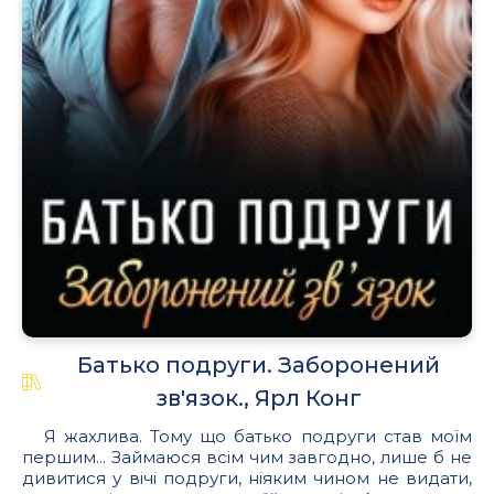
Батько подруги. Заборонений
зв'язок., Ярл Конг
Я жахлива. Тому що батько подруги став моїм
першим... Займаюся всім чим завгодно, лише б не
дивитися у вічі подруги, ніяким чином не видати,