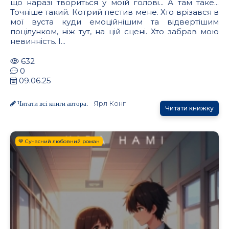
що наразі твориться у моїй голові... А там таке...
Точніше такий. Котрий пестив мене. Хто врізався в
мої вуста куди емоційнішим та відвертішим
поцілунком, ніж тут, на цій сцені. Хто забрав мою
невинність. І...
632
0
09.06.25
Ярл Конг
Читати всі книги автора:
Читати книжку
💙 Сучасний любовний роман