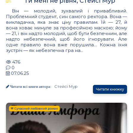
Ти мені не рівня, Стейсі Мур
Він — молодий, зухвалий і привабливий.
Проблемний студент, син самого ректора. Вона —
викладачка, яка знає ціну правилам. Їй — 27, й
вона ховає минуле за професійною маскою; йому
— 21, і він надто молодий, щоб бути безпечним, але
надто небезпечний, щоб його ігнорувати. Але
одне правило вона вже порушила… Кожна їхня
зустріч — як небезпечна гра на...
476
0
07.06.25
Стейсі Мур
Читати всі книги автора:
Читати книжку
💙 Сучасний любовний роман