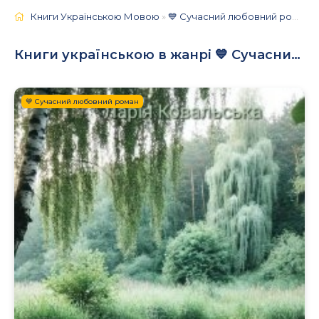
Книги Українською Мовою
»
💙 Сучасний любовний роман
»
Книги українською в жанрі 💙 Сучасний любовний роман
💙 Сучасний любовний роман