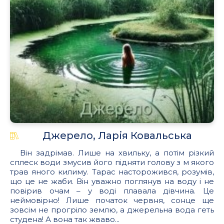
Джерело, Ларія Ковальська
Він задрімав. Лише на хвильку, а потім різкий
сплеск води змусив його підняти голову з м якого
трав яного килиму. Тарас насторожився, розумів,
що це не жаби. Він уважно поглянув на воду і не
повірив очам – у воді плавала дівчина. Це
неймовірно! Лише початок червня, сонце ще
зовсім не прогріло землю, а джерельна вода геть
студена! А вона так жваво...