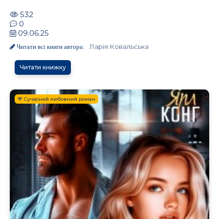
532
0
09.06.25
Ларія Ковальська
Читати всі книги автора:
Читати книжку
💙 Сучасний любовний роман
.