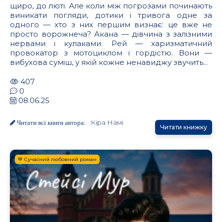
щиро, до люті. Але коли між погрозами починають
виникати погляди, дотики і тривога одне за
одного — хто з них першим визнає: це вже не
просто ворожнеча? Акана — дівчина з залізними
нервами і кулаками. Рей — харизматичний
провокатор з мотоциклом і гордістю. Вони —
вибухова суміш, у якій кожне ненавиджу звучить...
407
0
08.06.25
Кіра Намі
Читати всі книги автора:
Читати книжку
💙 Сучасний любовний роман