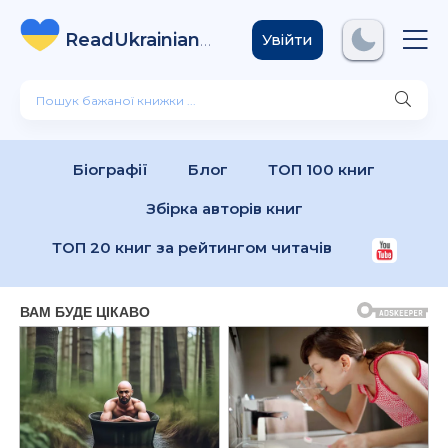
ReadUkrainian
Books
.com
Увійти
Біографії
Блог
ТОП 100 книг
Збірка авторів книг
ТОП 20 книг за рейтингом читачів