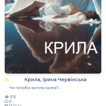
.
Крила, Ірина Червінська
Чи потрібні янголу крила?...
375
0
13.12.24