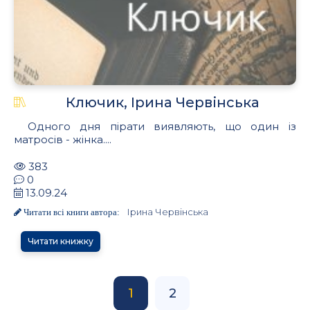
Ключик, Ірина Червінська
Одного дня пірати виявляють, що один із
матросів - жінка....
383
0
13.09.24
Ірина Червінська
Читати всі книги автора:
Читати книжку
1
2