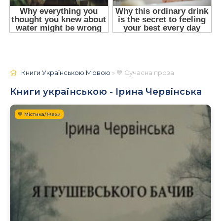
Книги Українською Мовою
» 💙 Сучасна проза
Книги українською - Ірина Червінська
💙 Містика/Жахи