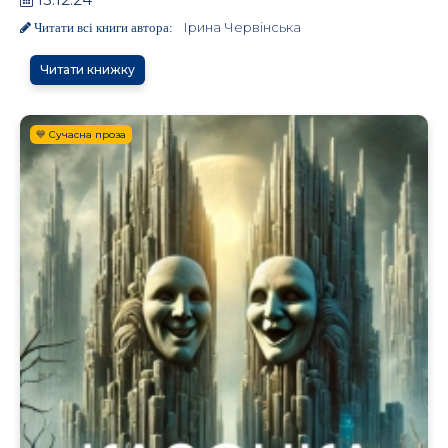
Ірина Червінська
Читати всі книги автора:
Читати книжку
💙 Сучасна проза