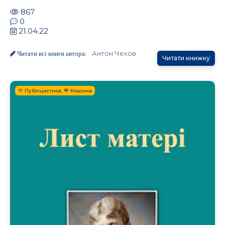
867
0
21.04.22
Антон Чехов
Читати всі книги автора:
Читати книжку
💛 Публіцистика, 💙 Класика