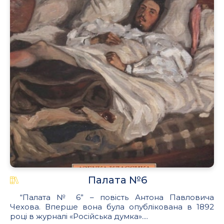
Палата №6
“Палата № 6” – повість Антона Павловича
Чехова. Вперше вона була опублікована в 1892
році в журналі «Російська думка»....