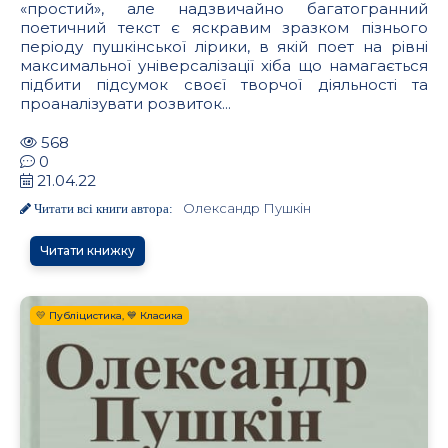
«простий», але надзвичайно багатогранний
поетичний текст є яскравим зразком пізнього
періоду пушкінської лірики, в якій поет на рівні
максимальної універсалізації хіба що намагається
підбити підсумок своєї творчої діяльності та
проаналізувати розвиток...
568
0
21.04.22
Олександр Пушкін
Читати всі книги автора:
Читати книжку
💛 Публіцистика, 💙 Класика