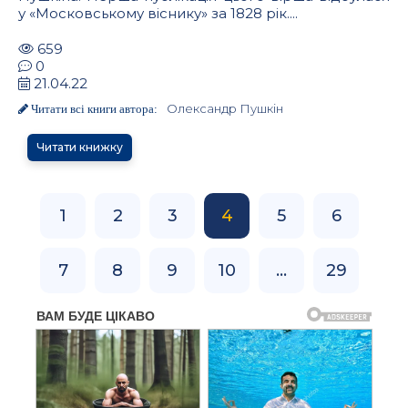
у «Московському віснику» за 1828 рік....
659
0
21.04.22
Олександр Пушкін
Читати всі книги автора:
Читати книжку
1
2
3
4
5
6
7
8
9
10
...
29