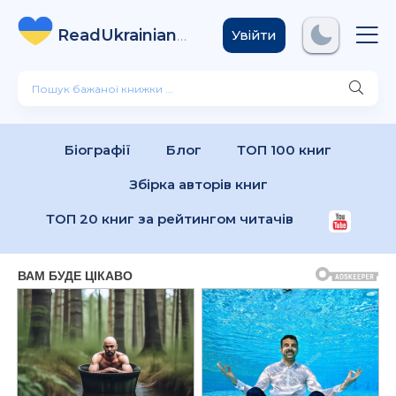
ReadUkrainian
Books
.com
Увійти
Біографії
Блог
ТОП 100 книг
Збірка авторів книг
ТОП 20 книг за рейтингом читачів