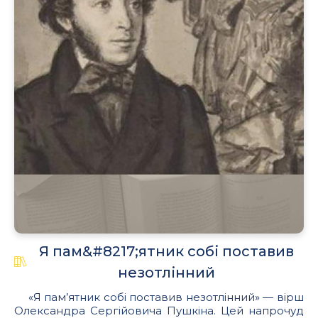
Я пам&#8217;ятник собі поставив
незотлінний
«Я пам’ятник собі поставив незотлінний» — вірш
Олександра Сергійовича Пушкіна. Цей напрочуд