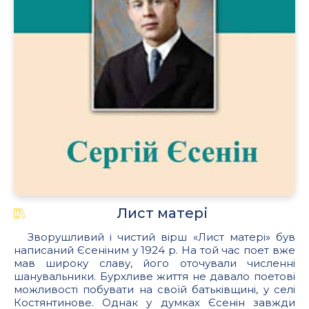
.
Лист матері
Зворушливий і чистий вірш «Лист матері» був
написаний Єсеніним у 1924 р. На той час поет вже
мав широку славу, його оточували численні
шанувальники. Бурхливе життя не давало поетові
можливості побувати на своїй батьківщині, у селі
Костянтинове. Однак у думках Єсенін завжди