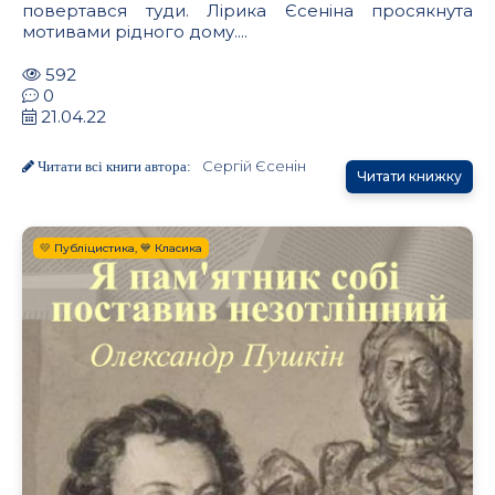
повертався туди. Лірика Єсеніна просякнута
мотивами рідного дому....
592
0
21.04.22
Сергій Єсенін
Читати всі книги автора:
Читати книжку
💛 Публіцистика, 💙 Класика