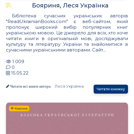
Бояриня, Леся Українка
Бібліотека сучасних українських авторів
"ReadUkrainianBooks.com" є веб-сайтом, який
пропонує широкий вибір популярних книг
українською мовою. Це джерело для всіх, хто хоче
читати книги в оригінальній мові, досліджувати
культуру та літературу України та знайомитися зі
сучасними українськими авторами. Сайт...
1 009
0
15.05.22
Леся Українка
Читати всі книги автора:
Читати книжку
💙 Класика