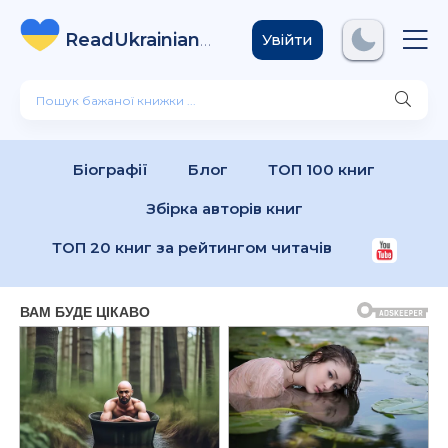
ReadUkrainian
Books
.com
Увійти
Біографії
Блог
ТОП 100 книг
Збірка авторів книг
ТОП 20 книг за рейтингом читачів