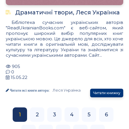
Драматичні твори, Леся Українка
Бібліотека сучасних українських авторів
"ReadUkrainianBooks.com" є веб-сайтом, який
пропонує широкий вибір популярних книг
українською мовою. Це джерело для всіх, хто хоче
читати книги в оригінальній мові, досліджувати
культуру та літературу України та знайомитися зі
сучасними українськими авторами. Сайт...
905
0
15.05.22
Леся Українка
Читати всі книги автора:
Читати книжку
1
2
3
4
5
6