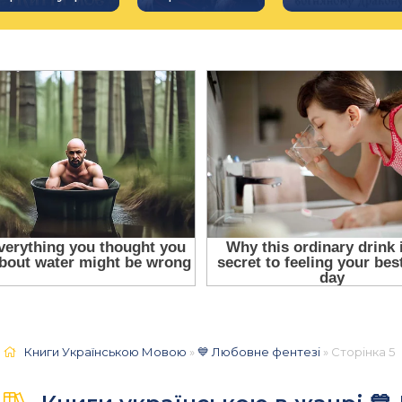
Книги Українською Мовою
»
💙 Любовне фентезі
» Сторінка 5