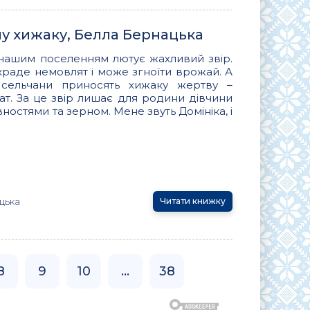
 хижаку, Белла Бернацька
 нашим поселенням лютує жахливий звір.
 краде немовлят і може згноїти врожай. А
 сельчани приносять хижаку жертву –
ат. За це звір лишає для родини дівчини
вностями та зерном. Мене звуть Домініка, і
цька
Читати книжку
8
9
10
...
38