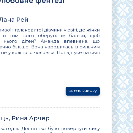
 Любовне фентезі
 Лана Рей
вої і талановитої дівчини у світі, де жінки
з тим, кого оберуть їм батьки, щоб
я нього дітей? Аманда впевнена, що
ачно більше. Вона народилась із сильним
не у кожного чоловіка. Понад усе на світі
Читати книжку
ць, Рина Арчер
ьогодні. Достатньо було повернути силу