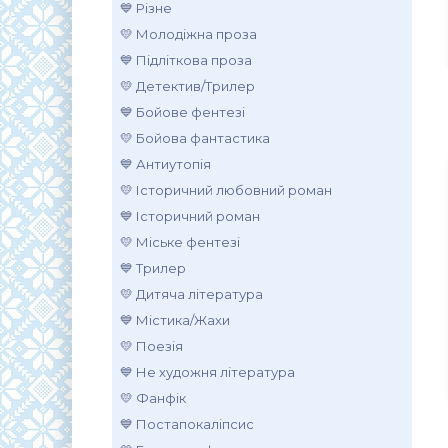
💙 Різне
💛 Молодіжна проза
💙 Підліткова проза
💛 Детектив/Трилер
💙 Бойове фентезі
💛 Бойова фантастика
💙 Антиутопія
💛 Історичний любовний роман
.
💙 Історичний роман
💛 Міське фентезі
💙 Трилер
💛 Дитяча література
💙 Містика/Жахи
💛 Поезія
💙 Не художня література
💛 Фанфік
💙 Постапокаліпсис