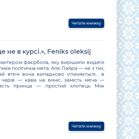
Читати книжку
не в курсі.», Feniks oleksij
рактером фаєрбола, яку вирішили видати
лика політична мета. Але Лайра — не з тих,
чній втечі вона випадково опиняється… в
ь чарів — кава на виніс, замість меча —
мість принца — простий хлопець Між
Читати книжку