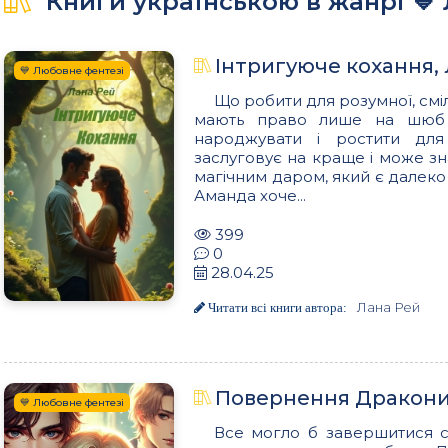
Книги українською в жанрі 💙
Інтригуюче кохання,
💙 Любовне фентезі
Що робити для розумної, сміли
мають право лише на шюб і
народжувати і ростити дл
заслуговує на краще і може зн
магічним даром, який є далеко 
Аманда хоче...
399
0
28.04.25
Лана Рей
Читати всі книги автора:
Повернення Дракони
💙 Любовне фентезі
Все могло б завершитися с