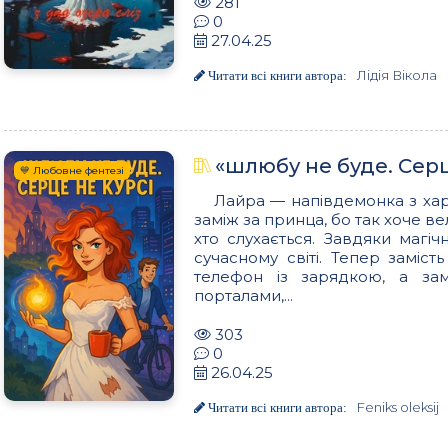
281
0
27.04.25
Лідія Вікола
Читати всі книги автора:
«шлюбу не буде. Серце 
💙 Любовне фентезі
Лайра — напівдемонка з ха
заміж за принца, бо так хоче ве
хто слухається. Завдяки магі
сучасному світі. Тепер заміст
телефон із зарядкою, а за
порталами,...
303
0
26.04.25
Feniks oleksij
Читати всі книги автора: