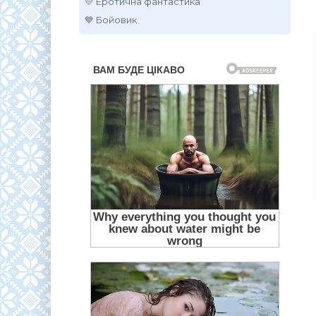
💛 Еротична фантастика
💙 Бойовик