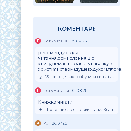
КОМЕНТАРІ:
Г
Гість Nataliia
05.08.26
рекомендую для
читання,осмислення цю
книгу,немає нажаль тут звязку з
християнством(душею,духом,тілом).
13 звичок, яких позбулися сильні духом люди
Г
Гість Наталія
01.08.26
Книжка читати
Щоденники рієлторки Діани, Влада Клімова
А
Ай
26.07.26