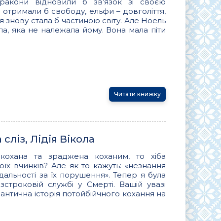
ракони відновили б зв’язок зі своєю
 отримали б свободу, ельфи – довголіття,
я знову стала б частиною світу. Але Ноель
ла, яка не належала йому. Вона мала піти
Читати книжку
сліз, Лідія Вікола
кохана та зраджена коханим, то хіба
їх вчинків? Але як-то кажуть: «незнання
ідальності за їх порушення». Тепер я була
строковій службі у Смерті. Вашій увазі
нтична історія потойбійчного кохання на