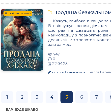
Продана безжальному
💙 Любовне фентезі
Кажуть, глибоко в хащах за
Він відкушує голови дівчатам,
ще, раз на двадцять років
наймолодшу з повнолітніх дівч
десять мішків з золотом, кошто
завтра моє...
747
0
22.04.25
Белла Берна
Читати всі книги автора:
1
2
3
4
5
6
7