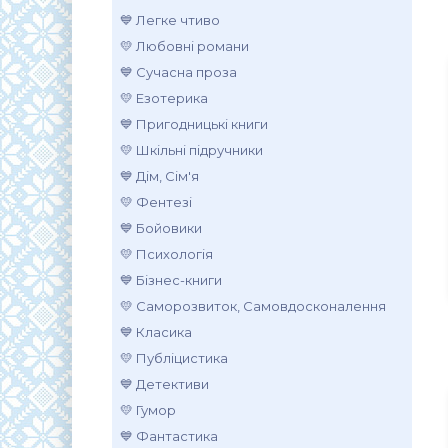
💙 Легке чтиво
💛 Любовні романи
💙 Сучасна проза
💛 Езотерика
💙 Пригодницькі книги
💛 Шкільні підручники
💙 Дім, Сім'я
💛 Фентезі
💙 Бойовики
💛 Психологія
💙 Бізнес-книги
💛 Саморозвиток, Самовдосконалення
💙 Класика
💛 Публіцистика
💙 Детективи
💛 Гумор
💙 Фантастика