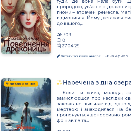
туди, де вона мала бути. Д
природою, ув’язнені дракониці
гноми – втрачені ремесла. Магі
відмовився. Йому дісталася си
до іншого,...
309
0
27.04.25
Рина Арчер
Читати всі книги автора:
Наречена з дна озера 
💙 Любовне фентезі
Коли ти жива, молода, за
замислюєшся про наслідки сво
законів не звільняє від відпов
мертвою і знаходилася на без
пропонується депресивно-рома
фоні звітів та...