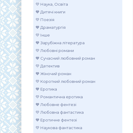
💛 Наука, Освіта
💙 Дитячі книги
💛 Поезія
💙 Драматургія
💛 Інше
💙 Зарубіжна література
💛 Любовні романи
💙 Сучасний любовний роман
💛 Детектив
💙 Жіночий роман
💛 Короткий любовний роман
💙 Еротика
💛 Романтична еротика
💙 Любовне фентезі
💛 Любовна фантастика
💙 Еротичне фентезі
💛 Наукова фантастика