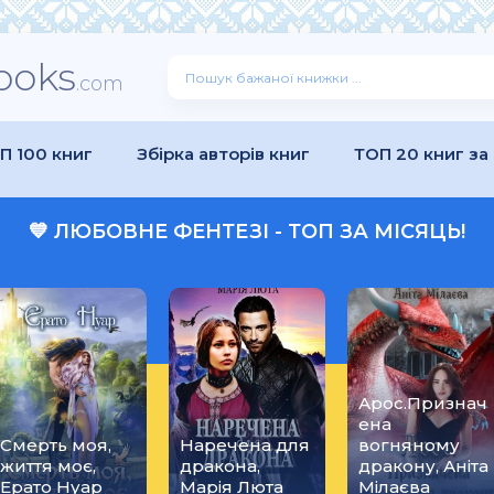
ooks
.com
П 100 книг
Збірка авторів книг
ТОП 20 книг за
💙 ЛЮБОВНЕ ФЕНТЕЗІ - ТОП ЗА МІСЯЦЬ!
Арос.Признач
ена
Смерть моя,
Наречена для
вогняному
життя моє,
дракона,
дракону, Аніта
Ерато Нуар
Марія Люта
Мілаєва