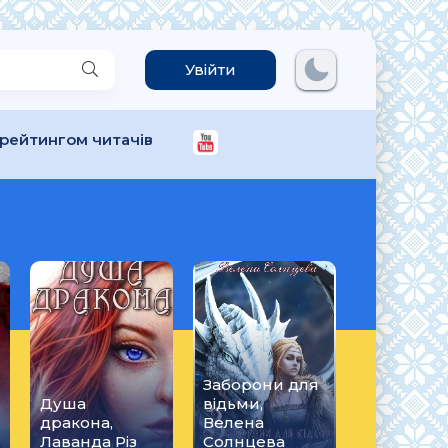
Увійти
 рейтингом читачів
Заборони для
Душа
відьми,
дракона,
Велена
Лаванда Різ
Солнцева