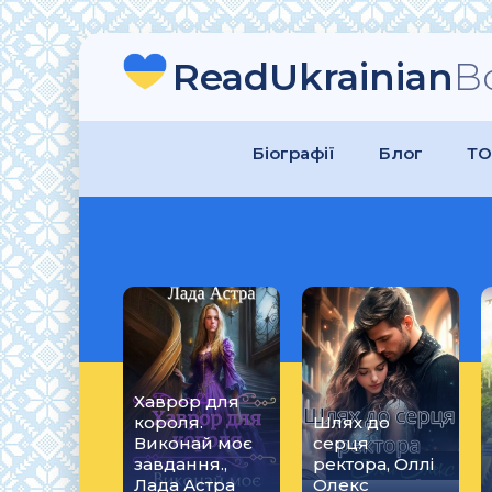
ReadUkrainian
B
Біографії
Блог
ТО
Хаврор для
короля.
Шлях до
Виконай моє
серця
завдання.,
ректора, Оллі
Лада Астра
Олекс