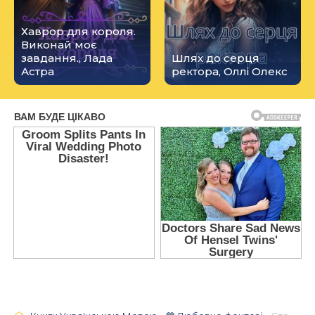
Хаврор для короля.
Виконай моє
завдання., Лада
Шлях до серця
Астра
ректора, Оллі Олекс