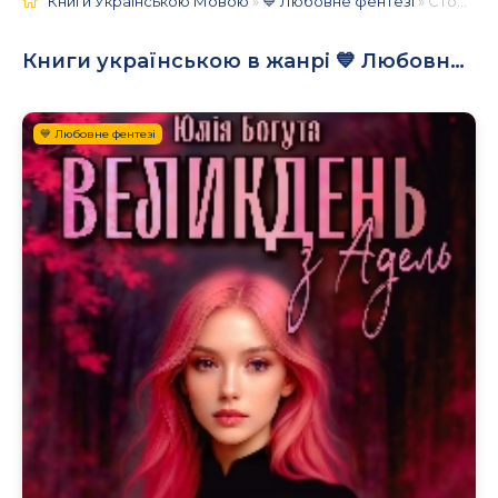
Книги Українською Мовою
»
💙 Любовне фентезі
» Сторінка 6
Книги українською в жанрі 💙 Любовне фентезі
💙 Любовне фентезі