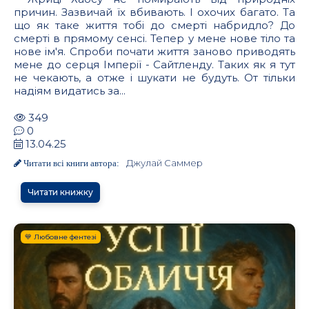
причин. Зазвичай їх вбивають. І охочих багато. Та
що як таке життя тобі до смерті набридло? До
смерті в прямому сенсі. Тепер у мене нове тіло та
нове ім'я. Спроби почати життя заново приводять
мене до серця Імперії - Сайтленду. Таких як я тут
не чекають, а отже і шукати не будуть. От тільки
надіям видатись за...
349
0
13.04.25
Джулай Саммер
Читати всі книги автора:
Читати книжку
💙 Любовне фентезі