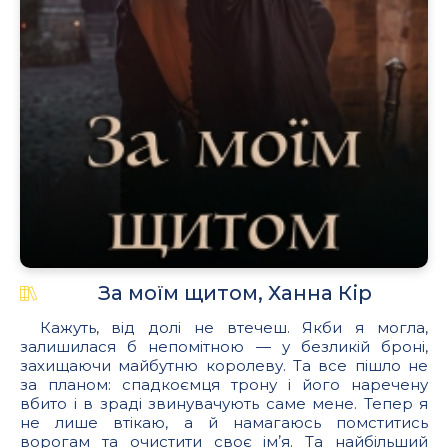
.
За моїм щитом, Ханна Кір
Кажуть, від долі не втечеш. Якби я могла,
залишилася б непомітною — у безликій броні,
захищаючи майбутню королеву. Та все пішло не
за планом: спадкоємця трону і його наречену
вбито і в зраді звинувачують саме мене. Тепер я
не лише втікаю, а й намагаюсь помститись
ворогам та очистити своє імʼя. Та найбільший