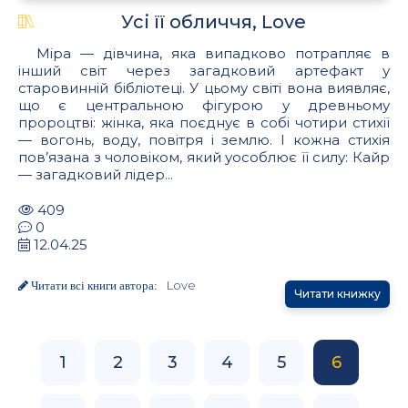
Усі її обличчя, Love
Міра — дівчина, яка випадково потрапляє в
інший світ через загадковий артефакт у
старовинній бібліотеці. У цьому світі вона виявляє,
що є центральною фігурою у древньому
пророцтві: жінка, яка поєднує в собі чотири стихії
— вогонь, воду, повітря і землю. І кожна стихія
пов’язана з чоловіком, який уособлює її силу: Кайр
— загадковий лідер...
409
0
12.04.25
Love
Читати всі книги автора:
Читати книжку
1
2
3
4
5
6