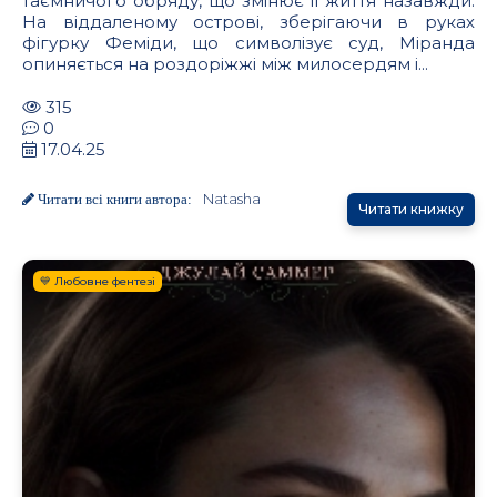
таємничого обряду, що змінює її життя назавжди.
На віддаленому острові, зберігаючи в руках
фігурку Феміди, що символізує суд, Міранда
опиняється на роздоріжжі між милосердям і...
315
0
17.04.25
Natasha
Читати всі книги автора:
Читати книжку
💙 Любовне фентезі