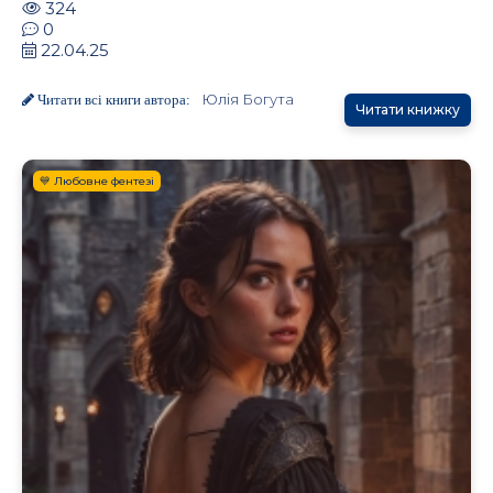
324
0
22.04.25
Юлія Богута
Читати всі книги автора:
Читати книжку
💙 Любовне фентезі