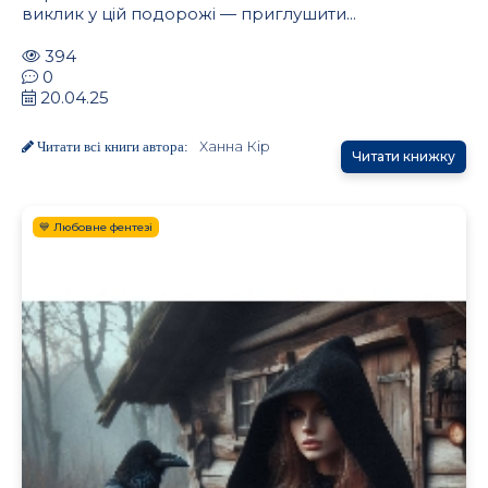
виклик у цій подорожі — приглушити...
394
0
20.04.25
Ханна Кір
Читати всі книги автора:
Читати книжку
💙 Любовне фентезі