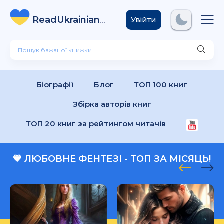
ReadUkrainian
Books
.com
Увійти
Біографії
Блог
ТОП 100 книг
Збірка авторів книг
ТОП 20 книг за рейтингом читачів
💙 ЛЮБОВНЕ ФЕНТЕЗІ - ТОП ЗА МІСЯЦЬ!