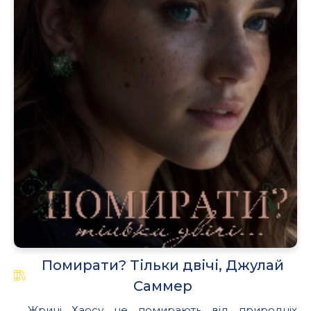
Помирати? Тільки двічі, Джулай
Саммер
Жриці Хаосу не помирають від природніх