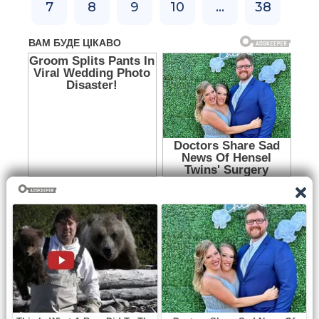
7
8
9
10
...
38