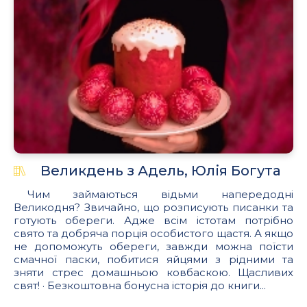
Великдень з Адель, Юлія Богута
Чим займаються відьми напередодні
Великодня? Звичайно, що розписують писанки та
готують обереги. Адже всім істотам потрібно
свято та добряча порція особистого щастя. А якщо
не допоможуть обереги, завжди можна поїсти
смачної паски, побитися яйцями з рідними та
зняти стрес домашньою ковбаскою. Щасливих
свят! · Безкоштовна бонусна історія до книги...