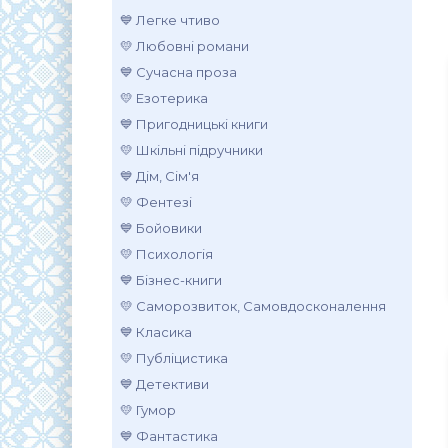
💙 Легке чтиво
💛 Любовні романи
💙 Сучасна проза
💛 Езотерика
💙 Пригодницькі книги
💛 Шкільні підручники
💙 Дім, Сім'я
💛 Фентезі
💙 Бойовики
💛 Психологія
💙 Бізнес-книги
💛 Саморозвиток, Самовдосконалення
💙 Класика
💛 Публіцистика
💙 Детективи
💛 Гумор
💙 Фантастика