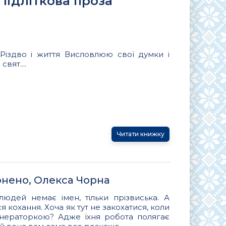
 Підліткова проза
 Різдво і життя Висловлюю свої думки і
вят....
Читати книжку
онено, Олекса Чорна
людей немає імен, тільки прізвиська. А
кохання. Хоча як тут не закохатися, коли
генераторкою? Адже їхня робота полягає