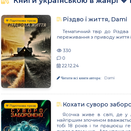
Книги українською в жанрі 💙
Різдво і життя, Dami
💙 Підліткова проза
Тематичний твір до Різдва
переживання з приводу життя і с
330
0
22.12.24
Dami
Читати всі книги автора:
Кохати суворо забор
💙 Підліткова проза
Ясочка живе в світі, де у 
найгіршим злочином вважається 
тобі 18 років і ти працюєш 