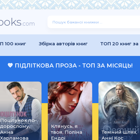
ooks
.com
П 100 книг
Збірка авторів книг
ТОП 20 книг за
💙 ПІДЛІТКОВА ПРОЗА - ТОП ЗА МІСЯЦЬ!
Поцілунок по-
дорослому,
Клянусь, я
Анна
твоя, Поліна
Темний шлях,
Харламова
Ендрі
Анні Кос