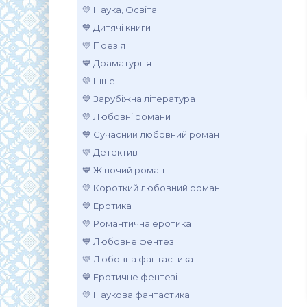
💛 Наука, Освіта
💙 Дитячі книги
💛 Поезія
💙 Драматургія
💛 Інше
💙 Зарубіжна література
💛 Любовні романи
💙 Сучасний любовний роман
💛 Детектив
💙 Жіночий роман
💛 Короткий любовний роман
💙 Еротика
💛 Романтична еротика
💙 Любовне фентезі
💛 Любовна фантастика
💙 Еротичне фентезі
💛 Наукова фантастика