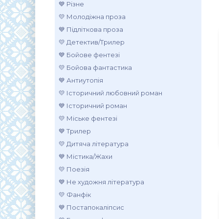
💙 Різне
💛 Молодіжна проза
💙 Підліткова проза
💛 Детектив/Трилер
💙 Бойове фентезі
💛 Бойова фантастика
💙 Антиутопія
💛 Історичний любовний роман
.
💙 Історичний роман
💛 Міське фентезі
💙 Трилер
💛 Дитяча література
💙 Містика/Жахи
💛 Поезія
💙 Не художня література
💛 Фанфік
💙 Постапокаліпсис