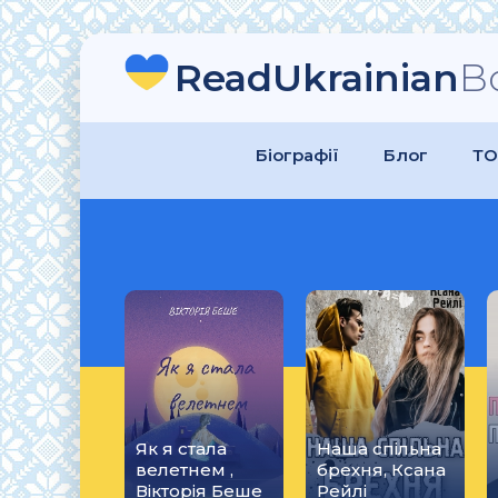
ReadUkrainian
B
Біографії
Блог
ТО
Як я стала
Наша спільна
велетнем ,
брехня, Ксана
Вікторія Беше
Рейлі