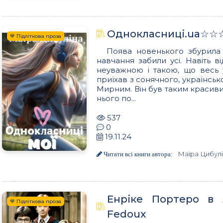
Однокласниці.ua☆☆☆
💙 Підліткова проза
Поява новенького збурила 
навчання забили усі. Навіть в
неуважною і такою, що весь 
приїхав з сонячного, українсь
Мирним. Він був таким красиви
нього по...
537
0
19.11.24
Маїра Цибул
Читати всі книги автора:
Енріке Портеро в А
💙 Підліткова проза
Fedoux