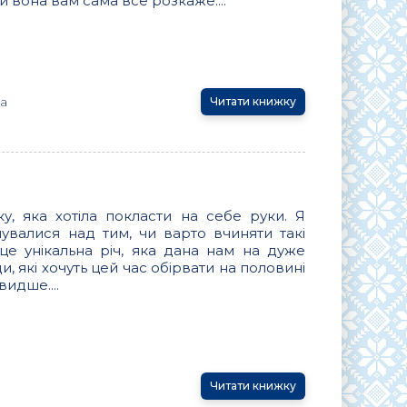
ай вона вам сама все розкаже....
а
Читати книжку
ку, яка хотіла покласти на себе руки. Я
увалися над тим, чи варто вчиняти такі
 це унікальна річ, яка дана нам на дуже
ди, які хочуть цей час обірвати на половині
видше....
Читати книжку