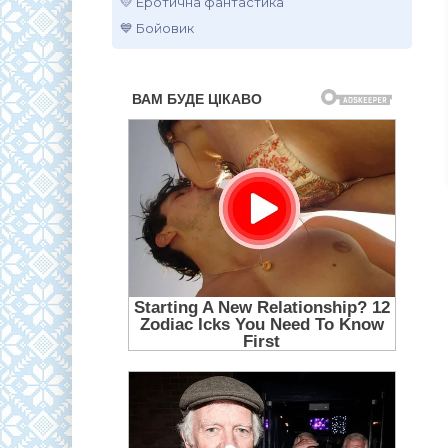
💛 Еротична фантастика
💙 Бойовик