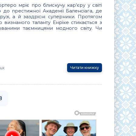
ртеро мріє про блискучу кар'єру у світі
 до престижної Академії Баленсіага, де
узі, а й заздрісні суперники. Протягом
о визнаного таланту Енріке стикається з
хованими таємницями модного світу. Чи
ux
Читати книжку
8