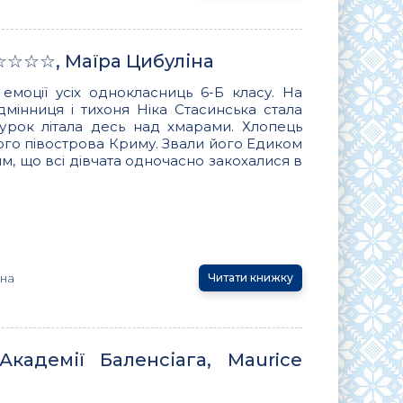
☆☆☆, Маїра Цибуліна
емоції усіх однокласниць 6-Б класу. На
ідмінниця і тихоня Ніка Стасинська стала
урок літала десь над хмарами. Хлопець
кого півострова Криму. Звали його Едиком
м, що всі дівчата одночасно закохалися в
іна
Читати книжку
кадемії Баленсіага, Maurice