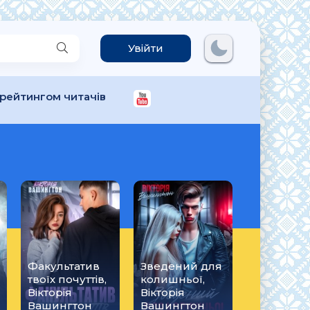
Увійти
 рейтингом читачів
Факультатив
Зведений для
твоїх почуттів,
колишньої,
Вікторія
Вікторія
Вашингтон
Вашингтон