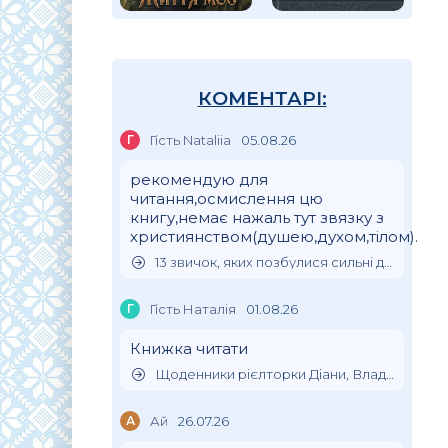
КОМЕНТАРІ:
Г
Гість Nataliia
05.08.26
рекомендую для
читання,осмислення цю
книгу,немає нажаль тут звязку з
християнством(душею,духом,тілом).
13 звичок, яких позбулися сильні духом люди
Г
Гість Наталія
01.08.26
Книжка читати
Щоденники рієлторки Діани, Влада Клімова
А
Ай
26.07.26