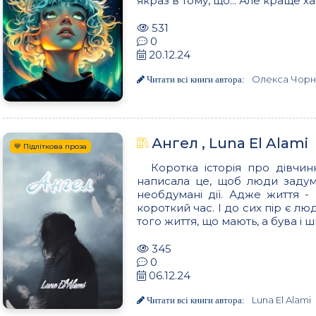
якраз в тому, що... Але краще х
531
0
20.12.24
Олекса Чорн
Читати всі книги автора:
Ангел , Luna El Alami
💙 Підліткова проза
Коротка історія про дівчин
написала це, щоб люди задум
необдумані дії. Адже життя -
короткий час. І до сих пір є лю
того життя, що мають, а бува і ш
345
0
06.12.24
Luna El Alami
Читати всі книги автора: