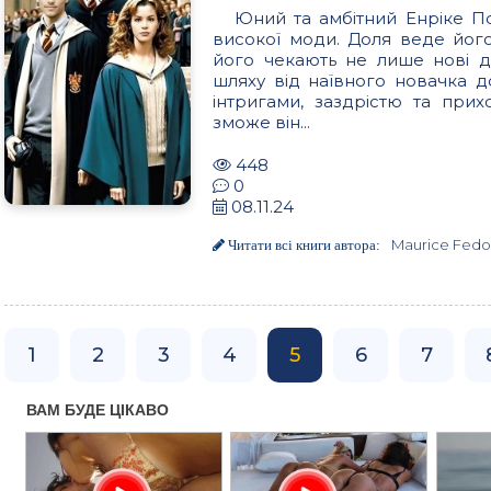
Юний та амбітний Енріке По
високої моди. Доля веде його
його чекають не лише нові др
шляху від наївного новачка д
інтригами, заздрістю та при
зможе він...
448
0
08.11.24
Maurice Fedo
Читати всі книги автора:
1
2
3
4
5
6
7