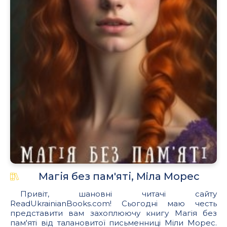
Магія без пам'яті, Мiла Морес
Привіт, шановні читачі сайту
ReadUkrainianBooks.com! Сьогодні маю честь
представити вам захоплюючу книгу Магія без
пам'яті від талановитої письменниці Міли Морес.