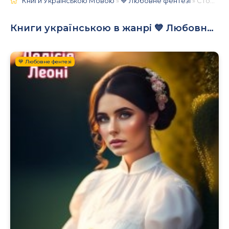
Книги Українською Мовою
»
💙 Любовне фентезі
» Сторінка 29
Книги українською в жанрі 💙 Любовне фентезі
💙 Любовне фентезі