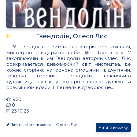
Гвендолін, Олеся Лис
🌸 Гвендолін - витончена історія про кохання,
мистецтво і відкриття себе. 📖 Про книгу: У
захоплюючій книзі Гвендолін авторки Олесі Лис
розкривається дивовижний світ мистецтва, де
кожна сторінка наповнена емоціями і відчуттями.
Головна героїня, Гвендолін, талановита
художниця, рушає у подорож своєю душею та
розумінням краси. Її пензель відтворює не...
920
0
23.10.23
Олеся Лис
Читати всі книги автора:
Читати книжку