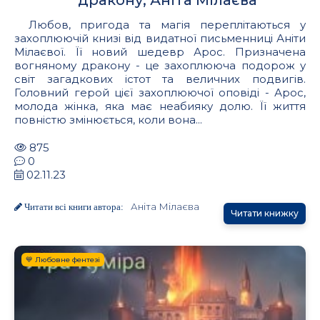
Любов, пригода та магія переплітаються у
захоплюючій книзі від видатної письменниці Аніти
Мілаєвої. Її новий шедевр Арос. Призначена
вогняному дракону - це захоплююча подорож у
світ загадкових істот та величних подвигів.
Головний герой цієї захоплюючої оповіді - Арос,
молода жінка, яка має неабияку долю. Її життя
повністю змінюється, коли вона...
875
0
02.11.23
Аніта Мілаєва
Читати всі книги автора:
Читати книжку
💙 Любовне фентезі