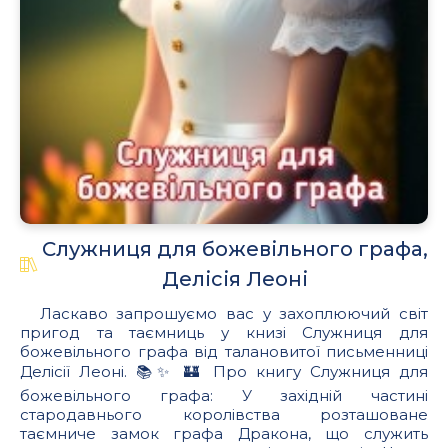
Служниця для божевільного графа,
Делісія Леоні
Ласкаво запрошуємо вас у захоплюючий світ
пригод та таємниць у книзі Служниця для
божевільного графа від талановитої письменниці
Делісії Леоні. 📚✨ 🏰 Про книгу Служниця для
божевільного графа: У західній частині
стародавнього королівства розташоване
таємниче замок графа Дракона, що служить