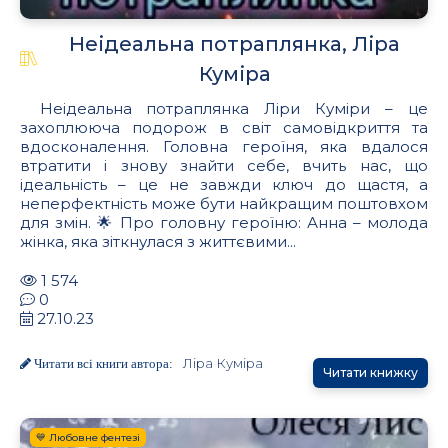
Неідеальна потраплянка, Ліра
Куміра
Неідеальна потраплянка Ліри Куміри – це
захоплююча подорож в світ самовідкриття та
вдосконалення. Головна героїня, яка вдалося
втратити і знову знайти себе, вчить нас, що
ідеальність – це не завжди ключ до щастя, а
неперфектність може бути найкращим поштовхом
для змін. 🌟 Про головну героїню: Анна – молода
жінка, яка зіткнулася з життєвими...
1 574
0
27.10.23
Ліра Куміра
Читати всі книги автора:
Читати книжку
💙 Любовне фентезі