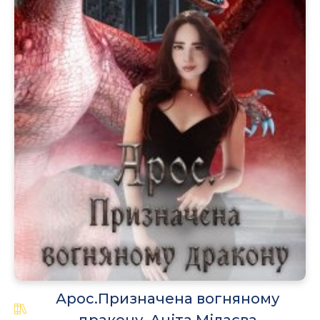
Арос.Призначена вогняному
дракону, Аніта Мілаєва