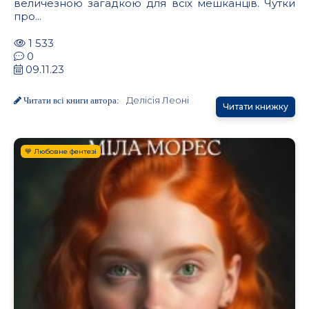
величезною загадкою для всіх мешканців. Чутки
про...
1 533
0
09.11.23
Делісія Леоні
Читати всі книги автора:
Читати книжку
.
💙 Любовне фентезі