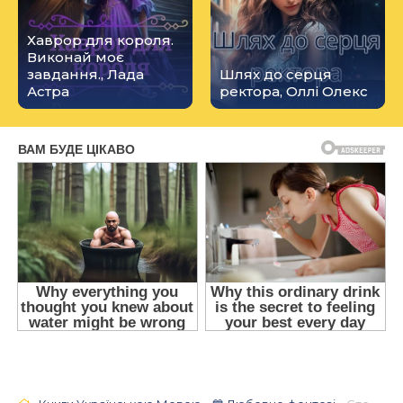
Хаврор для короля.
Виконай моє
завдання., Лада
Шлях до серця
Астра
ректора, Оллі Олекс