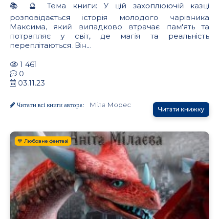
📚 🔮 Тема книги: У цій захоплюючій казці
розповідається історія молодого чарівника
Максима, який випадково втрачає пам'ять та
потрапляє у світ, де магія та реальність
переплітаються. Він...
1 461
0
03.11.23
Мiла Морес
Читати всі книги автора:
Читати книжку
💙 Любовне фентезі