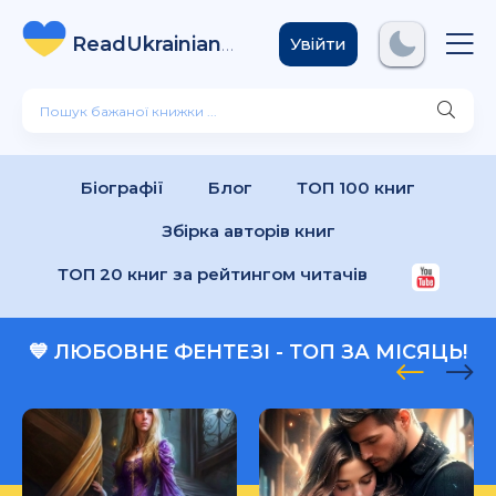
ReadUkrainian
Books
.com
Увійти
Біографії
Блог
ТОП 100 книг
Збірка авторів книг
ТОП 20 книг за рейтингом читачів
💙 ЛЮБОВНЕ ФЕНТЕЗІ - ТОП ЗА МІСЯЦЬ!