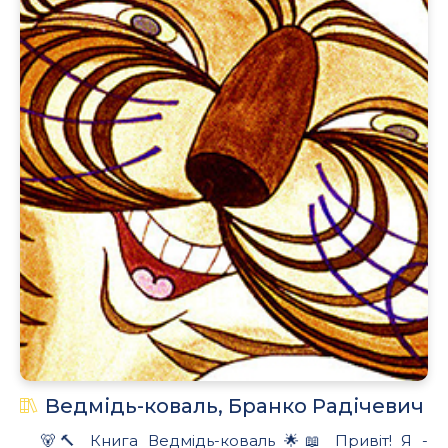
Ведмідь-коваль, Бранко Радічевич
🐻🔨 Книга Ведмідь-коваль 🌟📖 Привіт! Я -