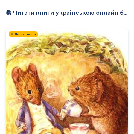
📚 Читати книги українською онлайн безкоштовно – бібліотека ReadUkrainianBooks.com
💙 Дитячі книги