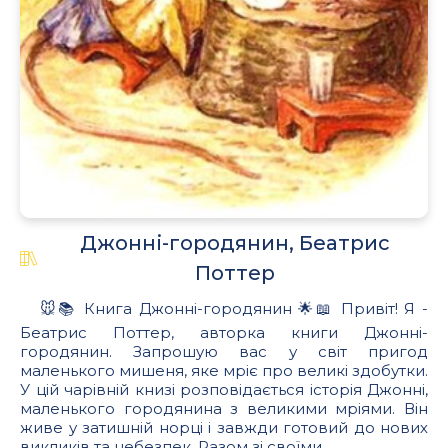
Джонні-городянин, Беатрис
Поттер
🐭📚 Книга Джонні-городянин 🌟📖 Привіт! Я -
Беатрис Поттер, авторка книги Джонні-
городянин. Запрошую вас у світ пригод
маленького мишеня, яке мріє про великі здобутки.
У цій чарівній книзі розповідається історія Джонні,
маленького городянина з великими мріями. Він
живе у затишній норці і завжди готовий до нових
викликів та небезпек. Разом зі своїми...