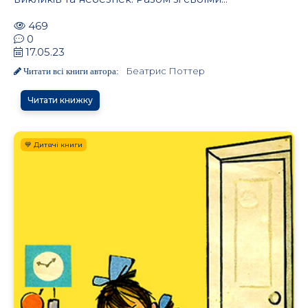
469
0
17.05.23
Беатрис Поттер
Читати всі книги автора:
Читати книжку
.
💙 Дитячі книги