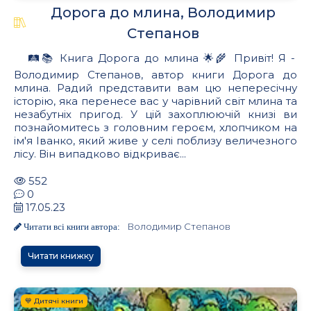
Дорога до млина, Володимир
Степанов
🛤️📚 Книга Дорога до млина 🌟🌾 Привіт! Я -
Володимир Степанов, автор книги Дорога до
млина. Радий представити вам цю непересічну
історію, яка перенесе вас у чарівний світ млина та
незабутніх пригод. У цій захоплюючій книзі ви
познайомитесь з головним героєм, хлопчиком на
ім'я Іванко, який живе у селі поблизу величезного
лісу. Він випадково відкриває...
552
0
17.05.23
Володимир Степанов
Читати всі книги автора:
Читати книжку
💙 Дитячі книги