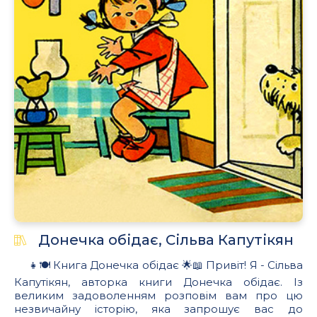
Донечка обідає, Сільва Капутікян
👧🍽 Книга Донечка обідає 🌟📖 Привіт! Я - Сільва
Капутікян, авторка книги Донечка обідає. Із
великим задоволенням розповім вам про цю
незвичайну історію, яка запрошує вас до