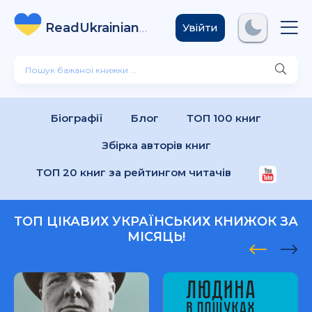
ReadUkrainian
Books
.com
Увійти
Біографії
Блог
ТОП 100 книг
Збірка авторів книг
ТОП 20 книг за рейтингом читачів
ТОП ЦІКАВИХ УКРАЇНСЬКИХ КНИЖОК ЗА
МІСЯЦЬ!