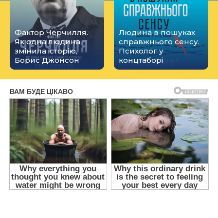
Фактор Черчилля.
Людина в пошуках
Як одна людина
справжнього сенсу.
змінила історію,
Психолог у
Борис Джонсон
концтаборі