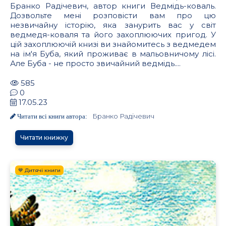
Бранко Радічевич, автор книги Ведмідь-коваль.
Дозвольте мені розповісти вам про цю
незвичайну історію, яка занурить вас у світ
ведмедя-коваля та його захоплюючих пригод. У
цій захоплюючій книзі ви знайомитесь з ведмедем
на ім'я Буба, який проживає в мальовничому лісі.
Але Буба - не просто звичайний ведмідь....
585
0
17.05.23
Бранко Радічевич
Читати всі книги автора:
Читати книжку
💙 Дитячі книги