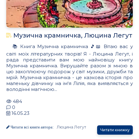
Музична крамничка, Люцина Легут
📚 Книга Музична крамничка 🎵📖 Вітаю вас у
світі моїх літературних творів! Я - Люцина Легут, і
рада представити вам мою найновішу книгу
Музична крамничка. Вирушайте разом зі мною в
цю захоплюючу подорож у світ музики, дружби та
мрій. Музична крамничка - це казкова історія про
маленьку дівчинку на ім'я Лілія, яка виявляється у
володінні магічною...
484
0
16.05.23
Люцина Легут
Читати всі книги автора:
Читати книжку