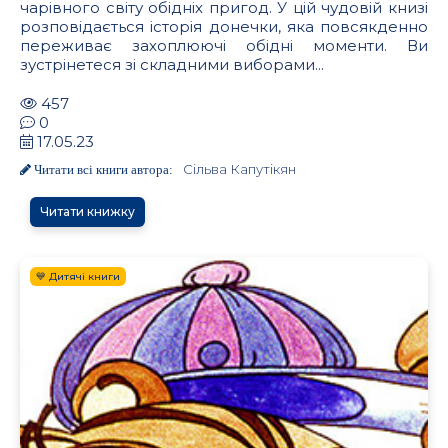
чарівного світу обідніх пригод. У цій чудовій книзі
розповідається історія донечки, яка повсякденно
переживає захоплюючі обідні моменти. Ви
зустрінетеся зі складними виборами...
457
0
17.05.23
Сільва Капутікян
Читати всі книги автора:
Читати книжку
💙 Дитячі книги