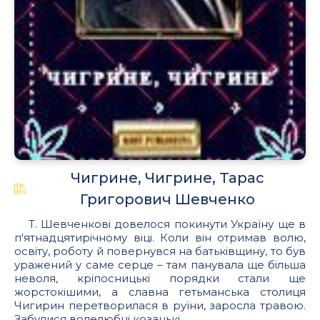
Чигрине, Чигрине, Тарас
Григорович Шевченко
Т. Шевченкові довелося покинути Україну ще в
п'ятнадцятирічному віці. Коли він отримав волю,
освіту, роботу й повернувся на батьківщину, то був
уражений у саме серце – там панувала ще більша
неволя, кріпосницькі порядки стали ще
жорстокішими, а славна гетьманська столиця
Чигирин перетворилася в руїни, заросла травою.
Забулися волелюбні козацькі...