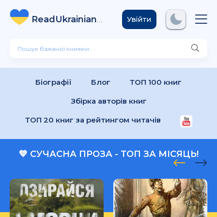
ReadUkrainian
Books
.com
Увійти
Біографії
Блог
ТОП 100 книг
Збірка авторів книг
ТОП 20 книг за рейтингом читачів
💙 СУЧАСНА ПРОЗА - ТОП ЗА МІСЯЦЬ!