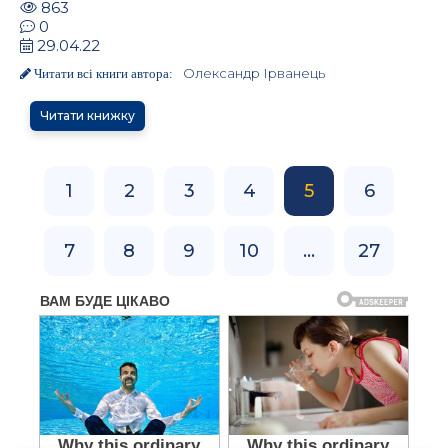
863
0
29.04.22
Олександр Ірванець
Читати всі книги автора:
Читати книжку
1
2
3
4
5
6
7
8
9
10
...
27