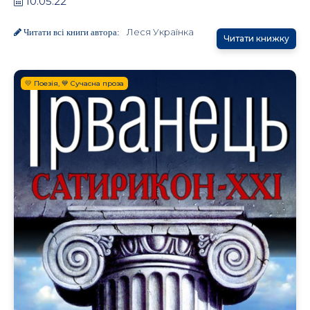
10.05.22
Леся Українка
Читати всі книги автора:
Читати книжку
💛 Поезія, 💙 Сучасна проза