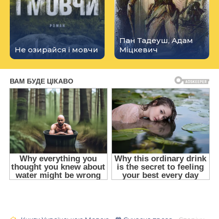
Пан Тадеуш, Адам
Не озирайся і мовчи
Міцкевич