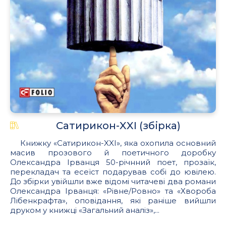
Сатирикон-XXI (збірка)
Книжку «Сатирикон-XXI», яка охопила основний
масив прозового й поетичного доробку
Олександра Ірванця 50-річнний поет, прозаїк,
перекладач та есеїст подарував собі до ювілею.
До збірки увійшли вже відомі читачеві два романи
Олександра Ірванця: «Рівне/Ровно» та «Хвороба
Лібенкрафта», оповідання, які раніше вийшли
друком у книжці «Загальний аналіз»,...