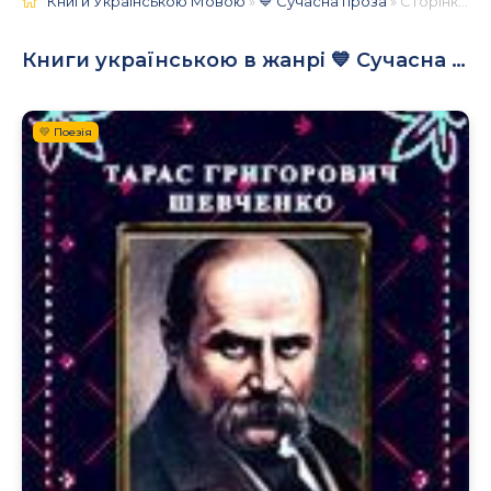
Книги Українською Мовою
»
💙 Сучасна проза
» Сторінка 5
Книги українською в жанрі 💙 Сучасна проза
💛 Поезія